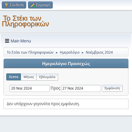
Σύνδεση
Εγγραφή
Το Στέκι των
Πληροφορικών
Main Menu
Το Στέκι των Πληροφορικών
Ημερολόγιο
Νοέμβριος 2024
►
►
Ημερολόγιο Προσεχώς
Λίστα
Μήνας
Εβδομάδα
Προς
Δεν υπάρχουν γεγονότα προς εμφάνιση.