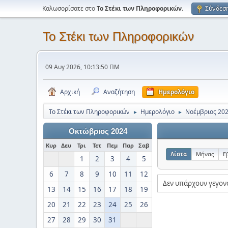
Καλωσορίσατε στο
Το Στέκι των Πληροφορικών
.
Σύνδεσ
Το Στέκι των Πληροφορικών
09 Αυγ 2026, 10:13:50 ΠΜ
Αρχική
Αναζήτηση
Ημερολόγιο
Το Στέκι των Πληροφορικών
Ημερολόγιο
Νοέμβριος 20
►
►
Οκτώβριος 2024
Κυρ
Δευ
Τρι
Τετ
Πεμ
Παρ
Σαβ
Λίστα
Μήνας
Ε
1
2
3
4
5
6
7
8
9
10
11
12
Δεν υπάρχουν γεγον
13
14
15
16
17
18
19
20
21
22
23
24
25
26
27
28
29
30
31