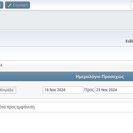
η
Εγγραφή
Ειδή
24
Ημερολόγιο Προσεχώς
Προς
βδομάδα
ότα προς εμφάνιση.