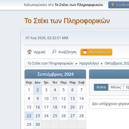
Καλωσορίσατε στο
Το Στέκι των Πληροφορικών
.
Σύνδεσ
Το Στέκι των Πληροφορικών
07 Αυγ 2026, 02:32:51 ΜΜ
Αρχική
Αναζήτηση
Ημερολόγιο
Το Στέκι των Πληροφορικών
Ημερολόγιο
Οκτώβριος 20
►
►
Σεπτέμβριος 2024
Κυρ
Δευ
Τρι
Τετ
Πεμ
Παρ
Σαβ
Λίστα
Μήνας
Ε
1
2
3
4
5
6
7
8
9
10
11
12
13
14
Δεν υπάρχουν γεγον
15
16
17
18
19
20
21
22
23
24
25
26
27
28
29
30