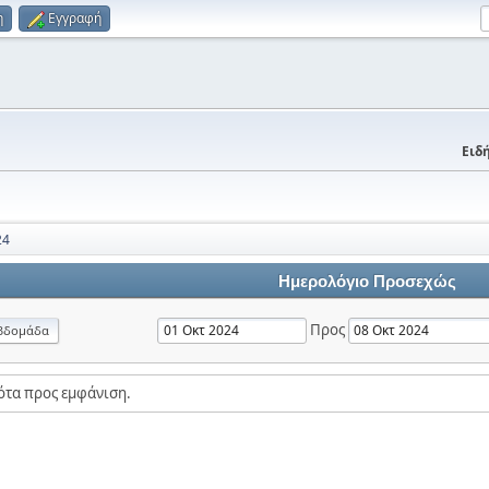
η
Εγγραφή
Ειδή
24
Ημερολόγιο Προσεχώς
Προς
βδομάδα
ότα προς εμφάνιση.