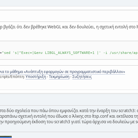
p βγάζει ότι δεν βρέθηκε WebGL και δεν δουλεύει, η σχετική εντολή στο lt
=
"sed 's|^Exec=|&env LIBGL_ALWAYS_SOFTWARE=1 |' -i /usr/share/ap
για το μάθημα «Ανάπτυξη εφαρμογών σε προγραμματιστικό περιβάλλον»
cripts/Επόπτη:
Υποστήριξη
-
Τεκμηρίωση
-
Συζητήσεις
τα δύο σχολεία που πάω όπου εμφανίζει κατά την έναρξη του scratch3:
αραπάνω σχετική εντολή που έδωσε ο Άλκης στο ltsp.conf και εκτέλεσα την 
ην προηγούμενη έκδοση του scratch3 γιατί τώρα άρχισα να δουλεύω με s