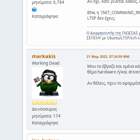
Αν όχι, κάτι γίνεται λάθος,
μηνύματα: 6,784
Btw, η `INIT_COMMAND_RM_V
Καταγράφηκε
LTSP δεν έχεις;
Ο Διερμηνευτής της ΓΛΩΣΣΑΣ 
ΣΕΠΕΗΥ με Ubuntu/LTSP/sch-s
markakis
21 Μαρ 2022, 07:24:59 ΜΜ
Working Dead
Μου το έβγαζε και εμένα κά
θέμα hardware ή/και drive
Αν θέλεις, πριν το εφαρμόσ
Δεινόσαυρος
μηνύματα: 174
Καταγράφηκε