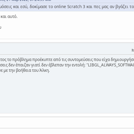
μόσεις και εσύ, δοκίμασε το online Scratch 3 και πες μας αν βγάζει 
 και αυτό.
ω
Τ
ατος το πρόβλημα προέκυπτε από τις συντομεύσεις που είχα δημιουργήσε
ύσεις δεν έπαιζαν γιατί δεν έβλεπαν την εντολή: "LIBGL_ALWAYS_SOFTWAR
ε με την βοήθεια του Άλκη.