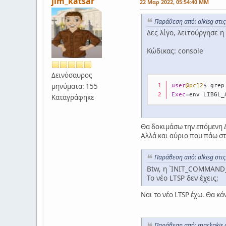
jim_katsar
22 Μαρ 2022, 05:54:40 ΜΜ
Παράθεση από: alkisg στι
Δες λίγο, λειτούργησε η
Κώδικας: console
Δεινόσαυρος
μηνύματα: 155
user
@pc12
$ grep
Exec
=
env LIBGL_
Καταγράφηκε
Θα δοκιμάσω την επόμενη Δ
Αλλά και αύριο που πάω στ
Παράθεση από: alkisg στι
Btw, η `INIT_COMMAND_R
Το νέο LTSP δεν έχεις;
Ναι το νέο LTSP έχω. Θα κά
Παράθεση από: markakis 