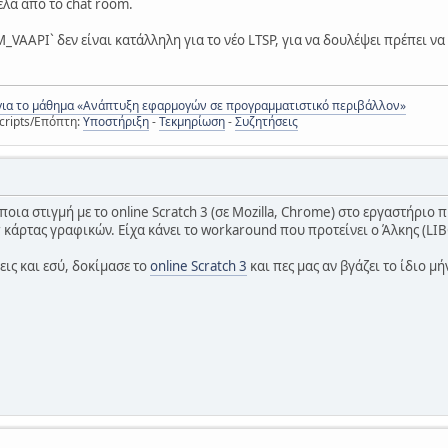
 έλα από το chat room.
AAPI` δεν είναι κατάλληλη για το νέο LTSP, για να δουλέψει πρέπει να
για το μάθημα «Ανάπτυξη εφαρμογών σε προγραμματιστικό περιβάλλον»
cripts/Επόπτη:
Υποστήριξη
-
Τεκμηρίωση
-
Συζητήσεις
ποια στιγμή με το online Scratch 3 (σε Mozilla, Chrome) στο εργαστήριο
r κάρτας γραφικών. Είχα κάνει το workaround που προτείνει ο Άλκης 
εις και εσύ, δοκίμασε το
online Scratch 3
και πες μας αν βγάζει το ίδιο 