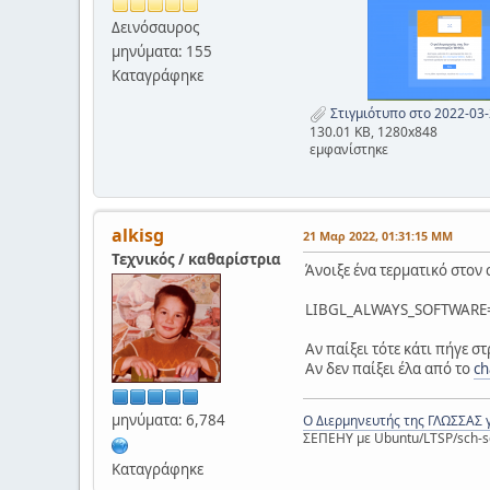
Δεινόσαυρος
μηνύματα: 155
Καταγράφηκε
Στιγμιότυπο στο 2022-03-
130.01 KB, 1280x848
εμφανίστηκε
alkisg
21 Μαρ 2022, 01:31:15 ΜΜ
Τεχνικός / καθαρίστρια
Άνοιξε ένα τερματικό στον c
LIBGL_ALWAYS_SOFTWARE=1
Αν παίξει τότε κάτι πήγε στ
Αν δεν παίξει έλα από το
ch
μηνύματα: 6,784
Ο Διερμηνευτής της ΓΛΩΣΣΑΣ 
ΣΕΠΕΗΥ με Ubuntu/LTSP/sch-s
Καταγράφηκε