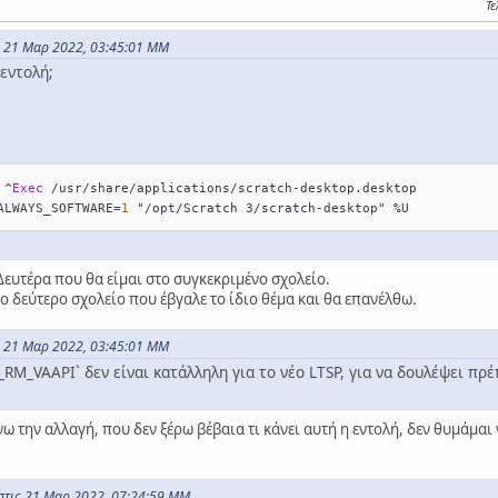
Τε
ς 21 Μαρ 2022, 03:45:01 ΜΜ
 εντολή;
 
^
Exec
/
usr
/
share
/
applications
/
scratch
-
desktop.desktop
ALWAYS_SOFTWARE
=
1
 "/opt/Scratch 3/scratch-desktop" 
%
U
ευτέρα που θα είμαι στο συγκεκριμένο σχολείο.
ο δεύτερο σχολείο που έβγαλε το ίδιο θέμα και θα επανέλθω.
ς 21 Μαρ 2022, 03:45:01 ΜΜ
M_VAAPI` δεν είναι κατάλληλη για το νέο LTSP, για να δουλέψει πρ
νω την αλλαγή, που δεν ξέρω βέβαια τι κάνει αυτή η εντολή, δεν θυμάμαι 
στις 21 Μαρ 2022, 07:24:59 ΜΜ