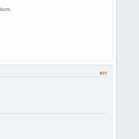
άνετε.
#31