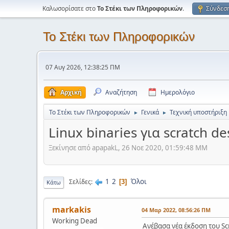
Καλωσορίσατε στο
Το Στέκι των Πληροφορικών
.
Σύνδεσ
Το Στέκι των Πληροφορικών
07 Αυγ 2026, 12:38:25 ΠΜ
Αρχική
Αναζήτηση
Ημερολόγιο
Το Στέκι των Πληροφορικών
Γενικά
Τεχνική υποστήριξη
►
►
Linux binaries για scratch de
Ξεκίνησε από apapakL, 26 Νοε 2020, 01:59:48 ΜΜ
1
2
Όλοι
Σελίδες
3
Κάτω
markakis
04 Μαρ 2022, 08:56:26 ΠΜ
Working Dead
Ανέβασα νέα έκδοση του Sc