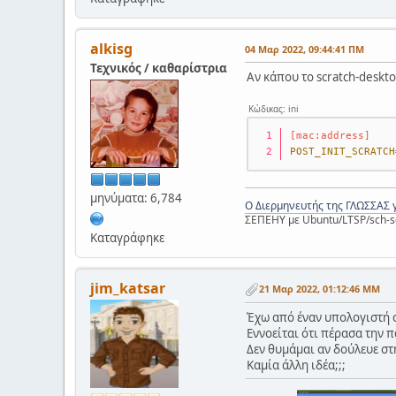
alkisg
04 Μαρ 2022, 09:44:41 ΠΜ
Τεχνικός / καθαρίστρια
Αν κάπου το scratch-deskto
Κώδικας: ini
[mac:address]
POST_INIT_SCRATCH
μηνύματα: 6,784
Ο Διερμηνευτής της ΓΛΩΣΣΑΣ 
ΣΕΠΕΗΥ με Ubuntu/LTSP/sch-s
Καταγράφηκε
jim_katsar
21 Μαρ 2022, 01:12:46 ΜΜ
Έχω από έναν υπολογιστή σ
Εννοείται ότι πέρασα την π
Δεν θυμάμαι αν δούλευε στ
Καμία άλλη ιδέα;;;