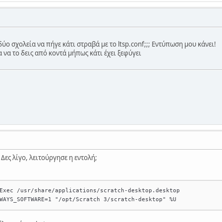
δύο σχολεία να πήγε κάτι στραβά με το ltsp.conf;;; Εντύπωση μου κάνει!
α να το δεις από κοντά μήπως κάτι έχει ξεφύγει
 Δες λίγο, λειτούργησε η εντολή;
Exec /usr/share/applications/scratch-desktop.desktop
WAYS_SOFTWARE=1 "/opt/Scratch 3/scratch-desktop" %U