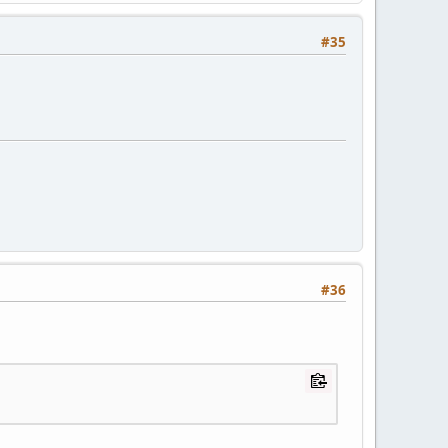
#35
#36