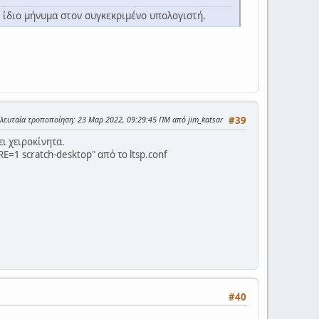
το ίδιο μήνυμα στον συγκεκριμένο υπολογιστή.
ελευταία τροποποίηση
: 23 Μαρ 2022, 09:29:45 ΠΜ από jim_katsar
#39
ι χειροκίνητα.
E=1 scratch-desktop" από το ltsp.conf
#40