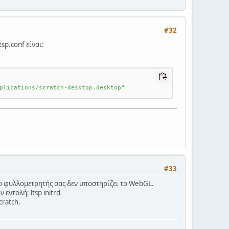
#32
sp.conf είναι:
plications/scratch-desktop.desktop"
#33
 ο φυλλομετρητής σας δεν υποστηρίζει το WebGL.
εντολή: ltsp initrd
cratch.