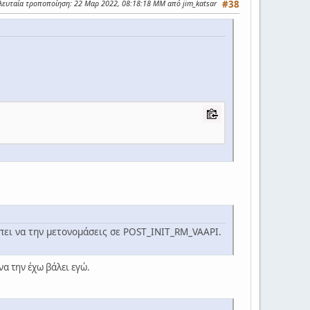
λευταία τροποποίηση
: 22 Μαρ 2022, 08:18:18 ΜΜ από jim_katsar
#38
έπει να την μετονομάσεις σε POST_INIT_RM_VAAPI.
να την έχω βάλει εγώ.