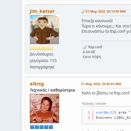
jim_katsar
21 Μαρ 2022, 02:13:59 ΜΜ
Έπαιξε κανονικά!
Τώρα τι κάνουμε;;; Και στα 
Επισυνάπτω το ltsp.conf γι
ltsp.conf
4.34 KB
Δεινόσαυρος
έγινε λήψη
μηνύματα: 155
Καταγράφηκε
alkisg
21 Μαρ 2022, 03:45:01 ΜΜ
Τεχνικός / καθαρίστρια
Καλά το βλέπω το ltsp.conf.
Κώδικας: console
user@pc12$ 
grep ^
Exec=env LIBGL_AL