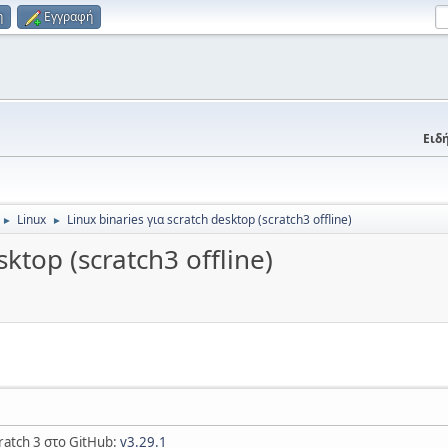
η
Εγγραφή
Ειδή
Linux
Linux binaries για scratch desktop (scratch3 offline)
►
►
sktop (scratch3 offline)
ratch 3 στο GitHub:
v3.29.1