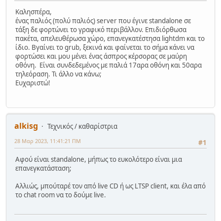
Καλησπέρα,
ένας παλιός (πολύ παλιός) server που έγινε standalone σε
τάξη δε φορτώνει το γραφικό περιβάλλον. Eπιδιόρθωσα
πακέτα, απελευθέρωσα χώρο, επανεγκατέστησα lightdm και το
ίδιο. Βγαίνει το grub, ξεκινά και φαίνεται το σήμα κάνει να
φορτώσει και μου μένει ένας άσπρος κέρσορας σε μαύρη
οθόνη. Είναι συνδεδεμένος με παλιά 17αρα οθόνη και 50αρα
τηλεόραση. Τι άλλο να κάνω;
Ευχαριστώ!
alkisg
Τεχνικός / καθαρίστρια
28 Μαρ 2023, 11:41:21 ΠΜ
#1
Αφού είναι standalone, μήπως το ευκολότερο είναι μια
επανεγκατάσταση;
Αλλιώς, μπούταρέ τον από live CD ή ως LTSP client, και έλα από
το chat room να το δούμε live.