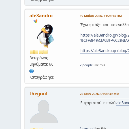
ale3andro
19 Μαΐου 2026, 11:28:13 ΠΜ
Έχω φτιάξει και μια εναλλα
https://ale3andro.gr/
%CF%84%CE%BF-%CE%BA%
https://ale3andro.gr/
Βετεράνος
μηνύματα: 66
2 people
like this.
Καταγράφηκε
thegoul
22 Ιουν 2026, 01:06:39 ΜΜ
Ευχαριστούμε πολύ
ale3an
1 person
likes this.