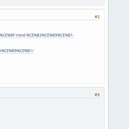
#2
84%CE%BF-mind-%CE%B3%CE%B9%CE%B1-
B5%CE%B9%CE%B1/
#3