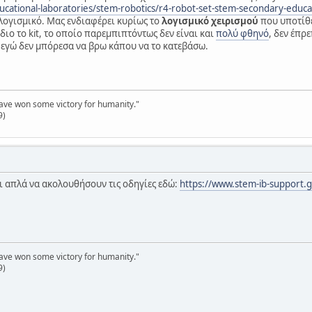
ucational-laboratories/stem-robotics/r4-robot-set-stem-secondary-educa
λογισμικό. Μας ενδιαφέρει κυρίως το
λογισμικό χειρισμού
που υποτίθε
ίδιο το kit, το οποίο παρεμπιπτόντως δεν είναι και
πολύ φθηνό
, δεν έπρ
ς εγώ δεν μπόρεσα να βρω κάπου να το κατεβάσω.
have won some victory for humanity."
9)
ι απλά να ακολουθήσουν τις οδηγίες εδώ:
https://www.stem-ib-support.g
have won some victory for humanity."
9)