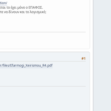
tion/
ται το έχει μόνο ο ΕΠΑΦΟΣ.
επε να δίνουν και το λογισμικό;
#1
r/files/Efarmogi_Xeirismou_R4.pdf