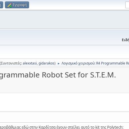
η
Εγγραφή
Ειδή
(Συντονιστές:
alexxtasi
,
gidarakos
)
Λογισμικό χειρισμού: R4 Programmable Rob
►
grammable Robot Set for S.T.E.M.
εροβάθμιας εδώ στην Καρδίτσα έχουν στείλει αυτό το kit της Polytech: