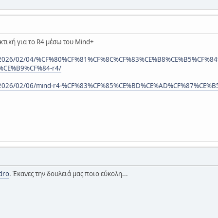
κτική για το R4 μέσω του Mind+
blog/2026/02/04/%CF%80%CF%81%CF%8C%CF%83%CE%B8%CE%B5%CF%
CE%B9%CF%84-r4/
blog/2026/02/06/mind-r4-%CF%83%CF%85%CE%BD%CE%AD%CF%87%CE%
dro
. Έκανες την δουλειά μας ποιο εύκολη...