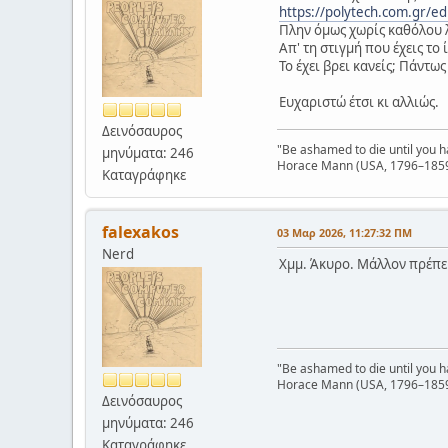
https://polytech.com.gr/ed
Πλην όμως χωρίς καθόλου 
Απ' τη στιγμή που έχεις το 
Το έχει βρει κανείς; Πάντω
Ευχαριστώ έτσι κι αλλιώς.
Δεινόσαυρος
"Be ashamed to die until you 
μηνύματα: 246
Horace Mann (USA, 1796–185
Καταγράφηκε
falexakos
03 Μαρ 2026, 11:27:32 ΠΜ
Nerd
Χμμ. Άκυρο. Μάλλον πρέπε
"Be ashamed to die until you 
Horace Mann (USA, 1796–185
Δεινόσαυρος
μηνύματα: 246
Καταγράφηκε