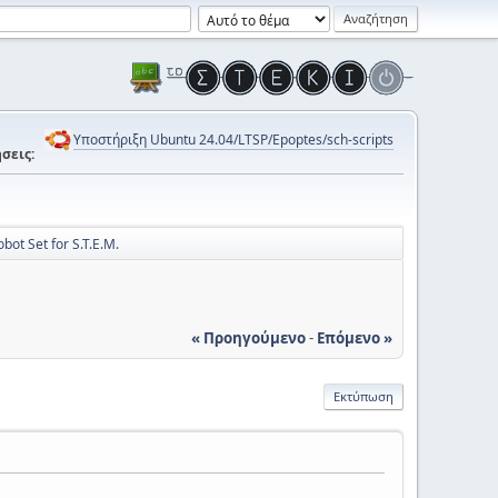
Υποστήριξη Ubuntu 24.04/LTSP/Epoptes/sch-scripts
σεις:
ot Set for S.T.E.M.
« Προηγούμενο
-
Επόμενο »
Εκτύπωση