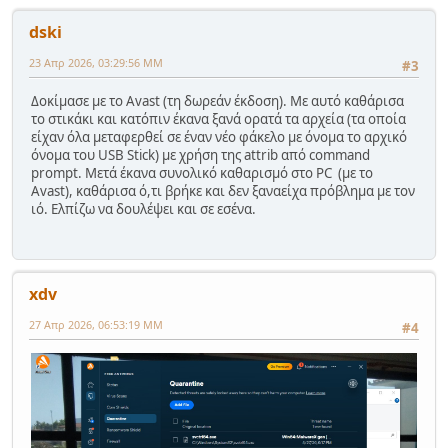
dski
23 Απρ 2026, 03:29:56 ΜΜ
#3
Δοκίμασε με το Avast (τη δωρεάν έκδοση). Με αυτό καθάρισα
το στικάκι και κατόπιν έκανα ξανά ορατά τα αρχεία (τα οποία
είχαν όλα μεταφερθεί σε έναν νέο φάκελο με όνομα το αρχικό
όνομα του USB Stick) με χρήση της attrib από command
prompt. Μετά έκανα συνολικό καθαρισμό στο PC (με το
Avast), καθάρισα ό,τι βρήκε και δεν ξαναείχα πρόβλημα με τον
ιό. Ελπίζω να δουλέψει και σε εσένα.
xdv
27 Απρ 2026, 06:53:19 ΜΜ
#4