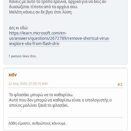
Κάνεις με αυτό το τρόπο έρευνα, αρχικά για να δεις αν
διασώζεται τίποτα από τα αρχέια σου.
Μελέτη κάνεις αν δε βγει έτσι λύση.
Δες κι εδώ:
https://learn.microsoft.com/en-
us/answers/questions/2672789/remove-shortcut-virus-
iexplore-vbs-from-flash-driv
1 person
likes this.
xdv
22 Απρ 2026, 07:28:10 ΜΜ
#2
Το φλασάκι μπορώ να το καθαρίσω.
Αυτό που δεν μπορώ να καθαρίσω είναι ο υπολογιστής ο
οποίος μολύνει ξανά το φλασάκι.
Λάθη είμαστε, ανθρώπους κάνουμε.