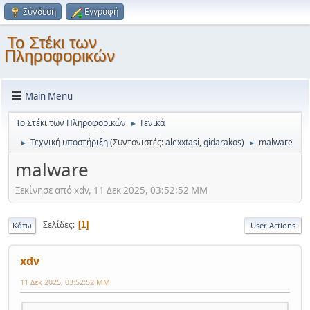
Σύνδεση
Εγγραφή
Το Στέκι των
Πληροφορικών
Main Menu
Το Στέκι των Πληροφορικών
Γενικά
►
Τεχνική υποστήριξη
(Συντονιστές:
alexxtasi
,
gidarakos
)
malware
►
►
malware
Ξεκίνησε από xdv, 11 Δεκ 2025, 03:52:52 ΜΜ
Σελίδες
1
Κάτω
User Actions
xdv
11 Δεκ 2025, 03:52:52 ΜΜ