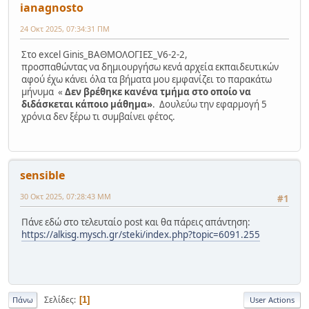
ianagnosto
24 Οκτ 2025, 07:34:31 ΠΜ
Στο excel Ginis_ΒΑΘΜΟΛΟΓΙΕΣ_V6-2-2,
προσπαθώντας να δημιουργήσω κενά αρχεία εκπαιδευτικών
αφού έχω κάνει όλα τα βήματα μου εμφανίζει το παρακάτω
μήνυμα «
Δεν βρέθηκε κανένα τμήμα στο οποίο να
διδάσκεται κάποιο μάθημα»
. Δουλεύω την εφαρμογή 5
χρόνια δεν ξέρω τι συμβαίνει φέτος.
sensible
30 Οκτ 2025, 07:28:43 ΜΜ
#1
Πάνε εδώ στο τελευταίο post και θα πάρεις απάντηση:
https://alkisg.mysch.gr/steki/index.php?topic=6091.255
Σελίδες
1
Πάνω
User Actions