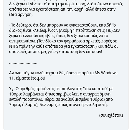
Δεν ξέρω τί γίνεται σ' αυτή την περίπτωση, διότι έκανα αρκετές
απόπειρες γιά εγκατάσταση απ' την αρχή, αλλά έπεσα στην
ίδια άρνηση.
- Το δεύτερο, ότι δεν μπορούν να εγκατασταθούν, επειδή "ο
δίσκος είναι κλειδωμένος". (Ακόμη 1 περίπτωση στις 18.) Δεν
ξέρω τί εννοούν ακριβώς, όπως δεν ξέρω και πώς να το
αντιμετωπίσω. (Τον δίσκο τον φορμάρισα αρκετές φορές σε
NTFS πρίν την κάθε απόπειρα γιά εγκατάσταση.) Και πάλι οι
απανωτές απόπειρες γιά εγκατάσταση δεν έπιασαν!
........................
Αν όλα πήγαν καλά μέχρις εδώ, όσον αφορά τα Ms-Windows
11, είμαστε έτοιμοι!
Υγ: Ο αριθμός προϊόντος σε υπολογιστή "του κουτιού" με
10άρια λαμβάνεται όπως ακριβώς λέει η αναγραφόμενη
εντολή παραπάνω. Τώρα, σε αναβαθμισμένα 10άρια (από
7άρια, ή 8άρια), δεν νομίζω πως πιάνει η εντολή αυτή.
(συνεχίζεται)