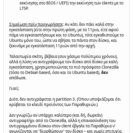
εκκίνησης στο BIOS / UEFI) την εκκίνηση των clients με το
LTSP.
Σημείωση πρίν προχωρήσετε
: Αν κάτι δεν πάει καλά στην
εγκατάσταση (είτε στην πρώτη φάση, με τα 11ρια, είτε αφού
πάμε να εγκαταστήσουμε και το Ubuntu), τότε εγκαθιστούμε το
Ubuntu μόνο του, ώστε να σβήσει τα πάντα στον δίσκο, και
ξεκινάμε με εγκατάσταση 11ριών από την αρχή.
Ταλαιπωρία σκέτη, βέβαια (συν χάσιμο πολύτιμου χρόνου),
αλλά η λύση να αντιγράψουμε τον δίσκο από δίσκο με καλή
εγκατάσταση, χρησιμοποιώντας το πιό πρόσφατο Clonezilla
(τόσο το Debian based, όσο και το Ubuntu based),
δεν
απέδωσε.
Γιατί;
Διότι δεν αντιγράφεται η partition 3. (Όπου υποψιάζομαι ότι
κρύβεται το κλειδί προϊόντος των Παραθυριών.)
Δεν γνωρίζω αν υπάρχει καλύτερο (και δή, δωρεάν)
αντιγραφτήρι από το Clonezilla, αλλά η επανασύνδεση του
αντιγραμμένου δίσκου στον client έβγαλε τα Παραθύρια ν'
αγωνίζονται να "διορθώσουν" τον δίσκο – και χωρίς επιτυχία.