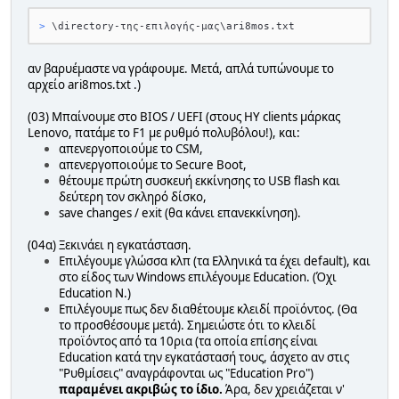
> 
\directory-της-επιλογής-μας\ari8mos.txt
αν βαρυέμαστε να γράφουμε. Μετά, απλά τυπώνουμε το
αρχείο ari8mos.txt .)
(03) Μπαίνουμε στο BIOS / UEFI (στους ΗΥ clients μάρκας
Lenovo, πατάμε το F1 με ρυθμό πολυβόλου!), και:
απενεργοποιούμε το CSM,
απενεργοποιούμε το Secure Boot,
θέτουμε πρώτη συσκευή εκκίνησης το USB flash και
δεύτερη τον σκληρό δίσκο,
save changes / exit (θα κάνει επανεκκίνηση).
(04α) Ξεκινάει η εγκατάσταση.
Επιλέγουμε γλώσσα κλπ (τα Ελληνικά τα έχει default), και
στο είδος των Windows επιλέγουμε Education. (Όχι
Education N.)
Επιλέγουμε πως δεν διαθέτουμε κλειδί προϊόντος. (Θα
το προσθέσουμε μετά). Σημειώστε ότι το κλειδί
προϊόντος από τα 10ρια (τα οποία επίσης είναι
Education κατά την εγκατάστασή τους, άσχετο αν στις
"Ρυθμίσεις" αναγράφονται ως "Education Pro")
παραμένει ακριβώς το ίδιο.
Άρα, δεν χρειάζεται ν'