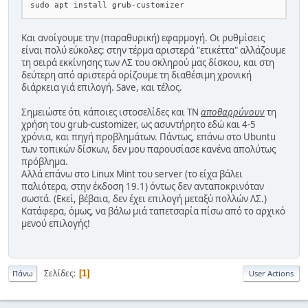
Και ανοίγουμε την (παραθυρική) εφαρμογή. Οι ρυθμίσεις
είναι πολύ εύκολες: στην τέρμα αριστερά "ετικέττα" αλλάζουμε
τη σειρά εκκίνησης των ΛΣ του σκληρού μας δίσκου, και στη
δεύτερη από αριστερά ορίζουμε τη διαθέσιμη χρονική
διάρκεια γιά επιλογή. Save, και τέλος.
Σημειώστε ότι κάποιες ιστοσελίδες και ΤΝ
αποθαρρύνουν
τη
χρήση του grub-customizer, ως ασυντήρητο εδώ και 4-5
χρόνια, και πηγή προβλημάτων. Πάντως, επάνω στο Ubuntu
των τοπικών δίσκων, δεν μου παρουσίασε κανένα απολύτως
πρόβλημα.
Αλλά επάνω στο Linux Mint του server (το είχα βάλει
παλιότερα, στην έκδοση 19.1) όντως δεν ανταποκρινόταν
σωστά. (Εκεί, βέβαια, δεν έχει επιλογή μεταξύ πολλών ΛΣ.)
Κατάφερα, όμως, να βάλω μιά ταπετσαρία πίσω από το αρχικό
μενού επιλογής!
Σελίδες
1
Πάνω
User Actions