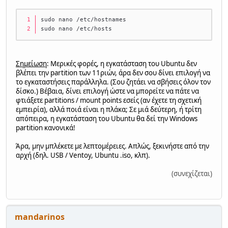
sudo nano /etc/hostnames
sudo nano /etc/hosts
Σημείωση
: Μερικές φορές, η εγκατάσταση του Ubuntu δεν
βλέπει την partition των 11ριών, άρα δεν σου δίνει επιλογή να
το εγκαταστήσεις παράλληλα. (Σου ζητάει να σβήσεις όλον τον
δίσκο.) Βέβαια, δίνει επιλογή ώστε να μπορείτε να πάτε να
φτιάξετε partitions / mount points εσείς (αν έχετε τη σχετική
εμπειρία), αλλά ποιά είναι η πλάκα; Σε μιά δεύτερη, ή τρίτη
απόπειρα, η εγκατάσταση του Ubuntu θα δεί την Windows
partition κανονικά!
Άρα, μην μπλέκετε με λεπτομέρειες. Απλώς, ξεκινήστε από την
αρχή (δηλ. USB / Ventoy, Ubuntu .iso, κλπ).
(συνεχίζεται)
mandarinos