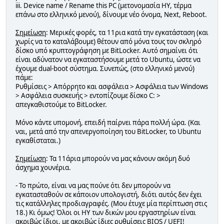
iii. Device name / Rename this PC (μετονομασία ΗΥ, τέρμα
επάνω στο ελληνικό μενού), δίνουμε νέο όνομα, Next, Reboot.
Σημείωση
: Μερικές φορές, τα 11ρια κατά την εγκατάσταση (και
χωρίς να το καταλάβουμε) θέτουν από μόνα τους τον σκληρό
δίσκο υπό κρυπτογράφηση με BitLocker. Αυτό σημαίνει ότι
είναι αδύνατον να εγκαταστήσουμε μετά το Ubuntu, ώστε να
έχουμε dual-boot σύστημα. Συνεπώς, (στο ελληνικό μενού)
πάμε:
Ρυθμίσεις > Απόρρητο και ασφάλεια > Ασφάλεια των Windows
> Ασφάλεια συσκευής > εντοπίζουμε δίσκο C: >
απεγκαθιστούμε το BitLocker.
Μόνο κάντε υπομονή, επειδή παίρνει πάρα πολλή ώρα. (Και
ναι, μετά από την απενεργοποίηση του BitLocker, το Ubuntu
εγκαθίσταται.)
Σημείωση
: Τα 11άρια μπορούν να μας κάνουν ακόμη δυό
άσχημα χουνέρια.
- Το πρώτο, είναι να μας πούνε ότι δεν μπορούν να
εγκατασταθούν σε κάποιον υπολογιστή, διότι αυτός δεν έχει
τις κατάλληλες προδιαγραφές. (Μου έτυχε μία περίπτωση στις
18.) Κι όμως! Όλοι οι ΗΥ των δικών μου εργαστηρίων είναι
ακριβώς ίδιοι, με ακριβώς ίδιες ρυθμίσεις BIOS / UEFI!