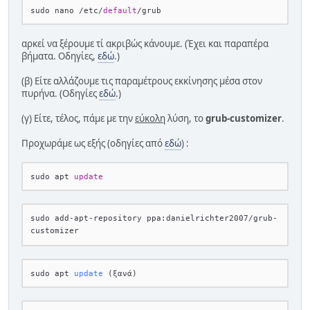
sudo nano /etc/
default
αρκεί να ξέρουμε τί ακριβώς κάνουμε. (Έχει και παραπέρα
βήματα. Οδηγίες,
εδώ
.)
(β) Είτε αλλάζουμε τις παραμέτρους εκκίνησης μέσα στον
πυρήνα. (Οδηγίες
εδώ
.)
(γ) Είτε, τέλος, πάμε με την
εύκολη
λύση, το
grub-customizer
.
Προχωράμε ως εξής (οδηγίες από
εδώ
) :
sudo apt 
update
sudo add-apt-repository ppa:danielrichter2007/grub-
sudo apt 
update
(ξανά)