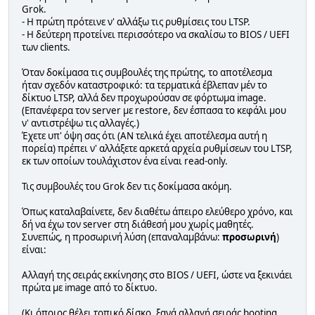
Grok.
- Η πρώτη πρότεινε ν' αλλάξω τις ρυθμίσεις του LTSP.
- Η δεύτερη προτείνει περισσότερο να σκαλίσω το BIOS / UEFI
των clients.
Όταν δοκίμασα τις συμβουλές της πρώτης, το αποτέλεσμα
ήταν σχεδόν καταστροφικό: τα τερματικά έβλεπαν μέν το
δίκτυο LTSP, αλλά δεν προχωρούσαν σε φόρτωμα image.
(Επανέφερα τον server με restore, δεν έσπασα το κεφάλι μου
ν' αντιστρέψω τις αλλαγές.)
Έχετε υπ' όψη σας ότι (ΑΝ τελικά έχει αποτέλεσμα αυτή η
πορεία) πρέπει ν' αλλάξετε αρκετά αρχεία ρυθμίσεων του LTSP,
εκ των οποίων τουλάχιστον ένα είναι read-only.
Τις συμβουλές του Grok δεν τις δοκίμασα ακόμη.
Όπως καταλαβαίνετε, δεν διαθέτω άπειρο ελεύθερο χρόνο, και
δή να έχω τον server στη διάθεσή μου χωρίς μαθητές.
Συνεπώς, η προσωρινή λύση (επαναλαμβάνω:
προσωρινή
)
είναι:
Αλλαγή της σειράς εκκίνησης στο BIOS / UEFI, ώστε να ξεκινάει
πρώτα με image από το δίκτυο.
(Κι όποιος θέλει τοπικό δίσκο, ξανά αλλαγή σειράς booting