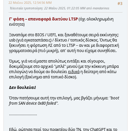
22 Μαΐου 2025, 12:54:56 ΜΜ
#3
Τελευταία τροποποίηση
: 22 Μαΐου 2025, 01:22:05 ΜΜ από mandarinos
Γ' φάση – επαναφορά δικτύου LTSP
(όχι ολοκληρωμένη
ενότητα)
Ξαναπάμε στο BIOS / UEFI, και ξαναθέτουμε σειρά εκκίνησης:
usb (γιά εγκαταστάσεις) / δίκτυο / τοπικός δίσκος. Όντως θα
ξεκινήσει η φόρτωση ΛΣ από το LTSP – αν και με διαφορετική
γραμματοσειρά (πιό μικρή), απ' αυτή που είχαμε συνηθίσει.
Όμως, γιά να είμαστε απολύτως εντάξει και σίγουροι,
δοκιμάζουμε στο αρχικό "μπλέ" μενού (με την κόκκινη μπάρα
επιλογών) να δούμε αν δουλεύει
ειδικά
η δεύτερη από κάτω
επιλογή (ξεκίνημα από τοπικό δίσκο).
Δεν δουλεύει!
Όταν πατήσουμε αυτή την επιλογή, μας βγάζει μήνυμα:
"boot
from SAN device 0x80 failed".
........................
Εδώ, ρώτησα περί του πρακτέου δύο ΤΝ, την ChatGPT και το