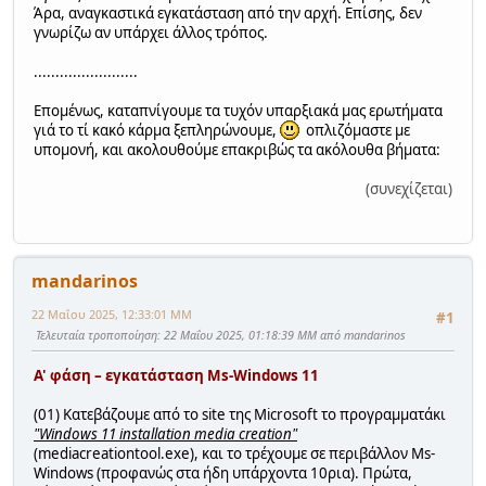
Άρα, αναγκαστικά εγκατάσταση από την αρχή. Επίσης, δεν
γνωρίζω αν υπάρχει άλλος τρόπος.
........................
Επομένως, καταπνίγουμε τα τυχόν υπαρξιακά μας ερωτήματα
γιά το τί κακό κάρμα ξεπληρώνουμε,
οπλιζόμαστε με
υπομονή, και ακολουθούμε επακριβώς τα ακόλουθα βήματα:
(συνεχίζεται)
mandarinos
22 Μαΐου 2025, 12:33:01 ΜΜ
#1
Τελευταία τροποποίηση
: 22 Μαΐου 2025, 01:18:39 ΜΜ από mandarinos
Α' φάση – εγκατάσταση Ms-Windows 11
(01) Κατεβάζουμε από το site της Microsoft το προγραμματάκι
"Windows 11 installation media creation"
(mediacreationtool.exe), και το τρέχουμε σε περιβάλλον Ms-
Windows (προφανώς στα ήδη υπάρχοντα 10ρια). Πρώτα,