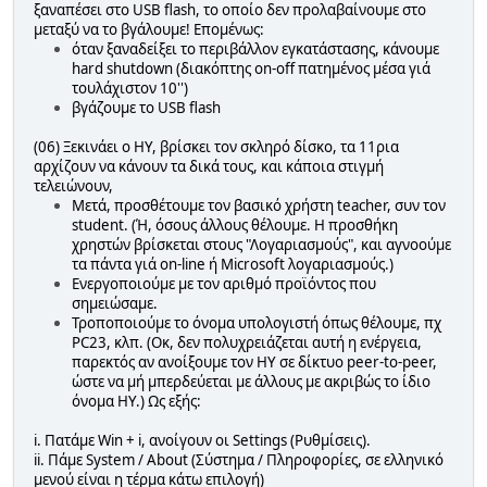
ξαναπέσει στο USB flash, το οποίο δεν προλαβαίνουμε στο
μεταξύ να το βγάλουμε! Επομένως:
όταν ξαναδείξει το περιβάλλον εγκατάστασης, κάνουμε
hard shutdown (διακόπτης on-off πατημένος μέσα γιά
τουλάχιστον 10'')
βγάζουμε το USB flash
(06) Ξεκινάει ο ΗΥ, βρίσκει τον σκληρό δίσκο, τα 11ρια
αρχίζουν να κάνουν τα δικά τους, και κάποια στιγμή
τελειώνουν,
Μετά, προσθέτουμε τον βασικό χρήστη teacher, συν τον
student. (Ή, όσους άλλους θέλουμε. Η προσθήκη
χρηστών βρίσκεται στους "Λογαριασμούς", και αγνοούμε
τα πάντα γιά on-line ή Microsoft λογαριασμούς.)
Ενεργοποιούμε με τον αριθμό προϊόντος που
σημειώσαμε.
Τροποποιούμε το όνομα υπολογιστή όπως θέλουμε, πχ
PC23, κλπ. (Οκ, δεν πολυχρειάζεται αυτή η ενέργεια,
παρεκτός αν ανοίξουμε τον ΗΥ σε δίκτυο peer-to-peer,
ώστε να μή μπερδεύεται με άλλους με ακριβώς το ίδιο
όνομα ΗΥ.) Ως εξής:
i. Πατάμε Win + i, ανοίγουν οι Settings (Ρυθμίσεις).
ii. Πάμε System / About (Σύστημα / Πληροφορίες, σε ελληνικό
μενού είναι η τέρμα κάτω επιλογή)