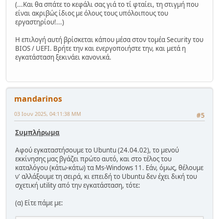
(...Και θα σπάτε το κεφάλι σας γιά το τί φταίει, τη στιγμή που
είναι ακριβώς ίδιος με όλους τους υπόλοιπους του
εργαστηρίου!...)
Η επιλογή αυτή βρίσκεται κάπου μέσα στον τομέα Security του
BIOS / UEFI. Βρήτε την και ενεργοποιήστε την, και μετά η
εγκατάσταση ξεκινάει κανονικά.
mandarinos
03 Ιουν 2025, 04:11:38 ΜΜ
#5
Συμπλήρωμα
Αφού εγκαταστήσουμε το Ubuntu (24.04.02), το μενού
εκκίνησης μας βγάζει πρώτο αυτό, και στο τέλος του
καταλόγου (κάτω-κάτω) τα Ms-Windows 11. Εάν, όμως, θέλουμε
ν' αλλάξουμε τη σειρά, κι επειδή το Ubuntu δεν έχει δική του
σχετική utility από την εγκατάσταση, τότε:
(α) Είτε πάμε με: