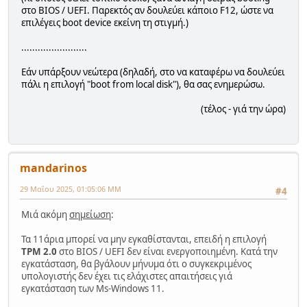
στο BIOS / UEFI. Παρεκτός αν δουλεύει κάποιο F12, ώστε να
επιλέγεις boot device εκείνη τη στιγμή.)
........................
Εάν υπάρξουν νεώτερα (δηλαδή, στο να καταφέρω να δουλεύει
πάλι η επιλογή "boot from local disk"), θα σας ενημερώσω.
(τέλος - γιά την ώρα)
mandarinos
29 Μαΐου 2025, 01:05:06 ΜΜ
#4
Μιά ακόμη
σημείωση
:
Τα 11άρια μπορεί να μην εγκαθίστανται, επειδή η επιλογή
TPM 2.0
στο BIOS / UEFI δεν είναι ενεργοποιημένη. Κατά την
εγκατάσταση, θα βγάλουν μήνυμα ότι ο συγκεκριμένος
υπολογιστής δεν έχει τις ελάχιστες απαιτήσεις γιά
εγκατάσταση των Ms-Windows 11.