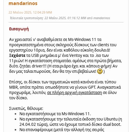
mandarinos
22 Μαΐου 2025, 12:04:29 ΜΜ
Τελευταία τροποποίηση
: 22 Μαΐου 2025, 01:16:12 ΜΜ από mandarinos
Εισαγωγή
Αν χρειαστεί ν' αναβαθμίσετε σε Ms-Windows 11 τα
προεγκατεστημένα στους σκληρούς δίσκους των clients του
εργαστηρίου 10ρια, δεν είναι καθόλου εύκολη δουλειά!
Ξεχάστε
τα USB μνημάκια μ' ένα Ventoy και το .iso των
11ριών! Η εγκατάσταση σταματάει αμέσως στα πρώτα βήματα,
διότι ζητάει driver!!! (Η εταιριάρα έχει και κάποια φήμη! Αν
δεν μας ταλαιπωρούσε, δεν θα την επιβεβαίωνε!
)
Επίσης, οι δίσκοι των τερματικών κατά κανόνα είναι τύπου
MBR, οπότε πρέπει οπωσδήποτε να γίνουν GPT. Αναγκαστικά
προχωράμε, λοιπόν,
σε πλήρη αρχική εγκατάσταση
σε όλον
τον δίσκο.
Συνεπώς, θέλουμε:
Nα εγκαταστήσουμε τα Ms-Windows 11.
Να εγκαταστήσουμε την τελευταία έκδοση του Ubuntu (η
24.04.02 τώρα), ώστε να έχουμε τοπικό δίσκο dual boot.
Να επαναφέρουμε (μετά την αλλαγή της σειράς