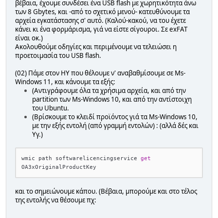
βέβαια, έχουμε συνδέσει ένα USB flash με χωρητικότητα άνω
των 8 Gbytes, και -από το σχετικό μενού- κατευθύνουμε τα
αρχεία εγκατάστασης σ' αυτό. (Καλού-κακού, να του έχετε
κάνει κι ένα φορμάρισμα, γιά να είστε σίγουροι. Σε exFAT
είναι οκ.)
Ακολουθούμε οδηγίες και περιμένουμε να τελειώσει η
προετοιμασία του USB flash.
(02) Πάμε στον ΗΥ που θέλουμε ν' αναβαθμίσουμε σε Ms-
Windows 11, και κάνουμε τα εξής:
(Αντιγράφουμε όλα τα χρήσιμα αρχεία, και από την
partition των Ms-Windows 10, και από την αντίστοιχη
του Ubuntu.
(Βρίσκουμε το κλειδί προϊόντος γιά τα Ms-Windows 10,
με την εξής εντολή (από γραμμή εντολών) : (αλλά δές και
Υγ.)
wmic path softwarelicencingservice 
get
και το σημειώνουμε κάπου. (Βέβαια, μπορούμε και στο τέλος
της εντολής να θέσουμε πχ: