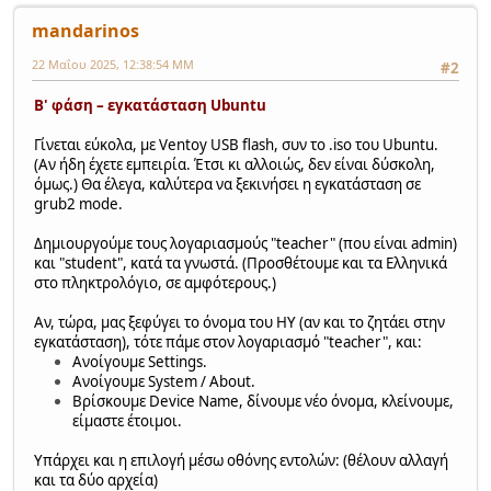
mandarinos
22 Μαΐου 2025, 12:38:54 ΜΜ
#2
Β' φάση – εγκατάσταση Ubuntu
Γίνεται εύκολα, με Ventoy USB flash, συν το .iso του Ubuntu.
(Αν ήδη έχετε εμπειρία. Έτσι κι αλλοιώς, δεν είναι δύσκολη,
όμως.) Θα έλεγα, καλύτερα να ξεκινήσει η εγκατάσταση σε
grub2 mode.
Δημιουργούμε τους λογαριασμούς "teacher" (που είναι admin)
και "student", κατά τα γνωστά. (Προσθέτουμε και τα Ελληνικά
στο πληκτρολόγιο, σε αμφότερους.)
Αν, τώρα, μας ξεφύγει το όνομα του ΗΥ (αν και το ζητάει στην
εγκατάσταση), τότε πάμε στον λογαριασμό "teacher", και:
Ανοίγουμε Settings.
Ανοίγουμε System / About.
Βρίσκουμε Device Name, δίνουμε νέο όνομα, κλείνουμε,
είμαστε έτοιμοι.
Υπάρχει και η επιλογή μέσω οθόνης εντολών: (θέλουν αλλαγή
και τα δύο αρχεία)