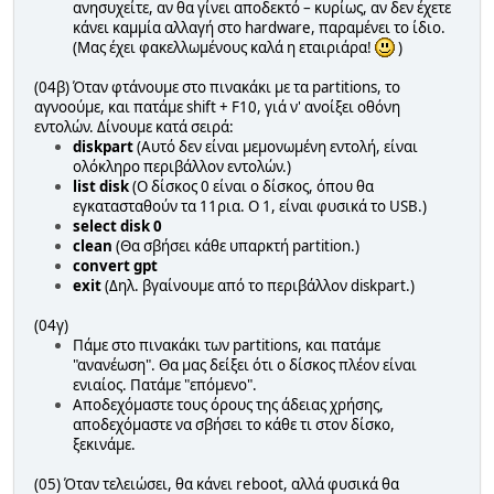
ανησυχείτε, αν θα γίνει αποδεκτό – κυρίως, αν δεν έχετε
κάνει καμμία αλλαγή στο hardware, παραμένει το ίδιο.
(Μας έχει φακελλωμένους καλά η εταιριάρα!
)
(04β) Όταν φτάνουμε στο πινακάκι με τα partitions, το
αγνοούμε, και πατάμε shift + F10, γιά ν' ανοίξει οθόνη
εντολών. Δίνουμε κατά σειρά:
diskpart
(Αυτό δεν είναι μεμονωμένη εντολή, είναι
ολόκληρο περιβάλλον εντολών.)
list disk
(Ο δίσκος 0 είναι ο δίσκος, όπου θα
εγκατασταθούν τα 11ρια. Ο 1, είναι φυσικά το USB.)
select disk 0
clean
(Θα σβήσει κάθε υπαρκτή partition.)
convert gpt
exit
(Δηλ. βγαίνουμε από το περιβάλλον diskpart.)
(04γ)
Πάμε στο πινακάκι των partitions, και πατάμε
"ανανέωση". Θα μας δείξει ότι ο δίσκος πλέον είναι
ενιαίος. Πατάμε "επόμενο".
Αποδεχόμαστε τους όρους της άδειας χρήσης,
αποδεχόμαστε να σβήσει το κάθε τι στον δίσκο,
ξεκινάμε.
(05) Όταν τελειώσει, θα κάνει reboot, αλλά φυσικά θα