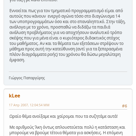
Εννοείται πως για τον τμηματικό προγραμματισμό είμαι από
αυτούς που κάνουν ενεργό αγώνα τόσο στο διαγώνισμα 14
των υποπρογραμμάτων όσο και στο επαναληπτικό. Στην τάξη,
ανάλογα με το χρόνο, προσπαθώ να διδάξω τα παιδιά
ανάλυση προβλήματος για να αποχτήσουν αναλυτικό τρόπο
σκέψης που για μένα είναι ο κυριότερος διδακτικός στόχος
του μαθήματος. Αν και τα θέματα των εξετάσεων στρέψουν το
μάθημα προς αυτή την κατεύθυνση (αντί για τα ξεπερασμένα
πλέον διαγράμματα ροής) του χρόνου θα δώσω μεγαλύτερη
έμφαση.
Γιώργος Παπαργύρης
kLee
17 Απρ 2007, 12:04:54 ΜΜ
#6
Ωραίο θέμα ανοίξαμε και χαίρομαι που τα συζητάμε αυτά!
Με αριθμούς ʼλκη όντως απλουστεύεται πολύ η κατάσταση και
μπορούμε να βρούμε τέτοια θέματα για ασκήσεις. Η επόμενη