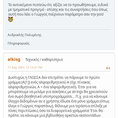
Το αντικείμενο πιστεύω ότι αξίζει να το προωθήσουμε, ειδικά
με τμηματικό προγ/μό - επίσης και τις συναρτήσεις που όπως
αυτή που λέει ο Γιώργος παίρνουν παράμετρο σαν την pos!
Ανδροκλής Πολυμένης
Πληροφορικός
alkisg
Τεχνικός / καθαρίστρια
17 Απρ 2007, 12:13:25 ΠΜ
#4
Δυστυχώς η ΓΛΩΣΣΑ δεν επιτρέπει να πάρουμε το πρώτο
γράμμα (Α[1]) ενός αλφαριθμητικού Α (όχι πίνακας
αλφαριθμητικών, Α = ένα αλφαριθμητικό). Έτσι για να
μπορέσουμε να μιλάμε για ασκήσεις με strings θα χρειαστούν
ένα σωρό βοηθητικά υποπρογράμματα... Π.χ. για να κάνουμε
έλεγχο δεδομένων αν ο χρήστης έδωσε ένα μόνο γράμμα (όπως
έλεγε ο Γιώργος παραπάνω), θέλουμε μια τεράστια επίλεξε με
τόσες περιπτώσεις όσα τα διαφορετικά γράμματα! Έτσι θα
πρέπει να κάνουμε μια
βιβλιοθήκη
αρκετών εκατοντάδων