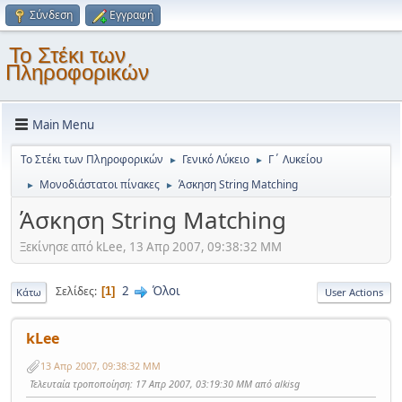
Σύνδεση
Εγγραφή
Το Στέκι των
Πληροφορικών
Main Menu
Το Στέκι των Πληροφορικών
Γενικό Λύκειο
Γ΄ Λυκείου
►
►
Μονοδιάστατοι πίνακες
Άσκηση String Matching
►
►
Άσκηση String Matching
Ξεκίνησε από kLee, 13 Απρ 2007, 09:38:32 ΜΜ
2
Όλοι
Σελίδες
1
Κάτω
User Actions
kLee
13 Απρ 2007, 09:38:32 ΜΜ
Τελευταία τροποποίηση
: 17 Απρ 2007, 03:19:30 ΜΜ από alkisg