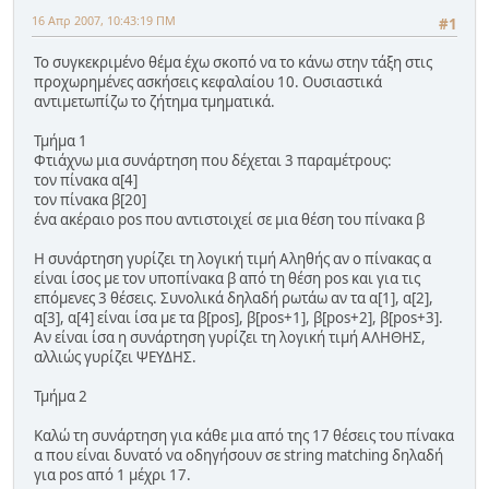
16 Απρ 2007, 10:43:19 ΠΜ
#1
Το συγκεκριμένο θέμα έχω σκοπό να το κάνω στην τάξη στις
προχωρημένες ασκήσεις κεφαλαίου 10. Ουσιαστικά
αντιμετωπίζω το ζήτημα τμηματικά.
Τμήμα 1
Φτιάχνω μια συνάρτηση που δέχεται 3 παραμέτρους:
τον πίνακα α[4]
τον πίνακα β[20]
ένα ακέραιο pos που αντιστοιχεί σε μια θέση του πίνακα β
Η συνάρτηση γυρίζει τη λογική τιμή Αληθής αν ο πίνακας α
είναι ίσος με τον υποπίνακα β από τη θέση pos και για τις
επόμενες 3 θέσεις. Συνολικά δηλαδή ρωτάω αν τα α[1], α[2],
α[3], α[4] είναι ίσα με τα β[pos], β[pos+1], β[pos+2], β[pos+3].
Αν είναι ίσα η συνάρτηση γυρίζει τη λογική τιμή ΑΛΗΘΗΣ,
αλλιώς γυρίζει ΨΕΥΔΗΣ.
Τμήμα 2
Καλώ τη συνάρτηση για κάθε μια από της 17 θέσεις του πίνακα
α που είναι δυνατό να οδηγήσουν σε string matching δηλαδή
για pos από 1 μέχρι 17.