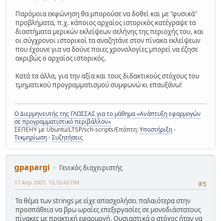
Παρόμοια εκφώνηση θα μπορούσε να δοθεί και με "φυσικά"
προβλήματα, π.χ. κάποιος αρχαίος ιστορικός κατέγραψε τα
διαστήματα μερικών εκλείψεων σελήνης της περιοχής του, και
οι σύγχρονοι ιστορικοί τα αναζητάνε στον πίνακα εκλείψεων
που έχουνε για να δούνε ποιες χρονολογίες μπορεί να έζησε
ακριβώς ο αρχαίος ιστορικός.
Κατά τα άλλα, για την αξία και τους διδακτικούς στόχους του
τμηματικού προγραμματισμού συμφωνώ κι επαυξάνω!
Ο Διερμηνευτής της ΓΛΩΣΣΑΣ για το μάθημα «Ανάπτυξη εφαρμογών
σε προγραμματιστικό περιβάλλον»
ΣΕΠΕΗΥ με Ubuntu/LTSP/sch-scripts/Επόπτη:
Υποστήριξη
-
Τεκμηρίωση
-
Συζητήσεις
gpapargi
Γενικός διαχειριστής
17 Απρ 2007, 10:10:43 ΠΜ
#5
Τα θέμα των strings με είχε απασχολήσει παλαιότερα στην
προσπάθεια να βρω ωραίες επεξεργασίες σε μονοδιάστατους
πίνακες με πρακτική εφαρμογή. Ουσιαστικά ο στόχος ήταν να