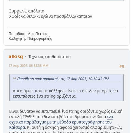
Συμφωνώ απόλυτα
Χωρίς να θέλω κι εγώ να προσβάλλω κάποιον
Παπαδόπουλος Πέτρος
Καθηγητής Πληροφορικής
alkisg
Τεχνικός / καθαρίστρια
17 Απρ 2007, 06:58:38 ΜΜ
#9
Παράθεση από: gpapargi στις 17 Απρ 2007, 10:10:43 ΠΜ
Αυτό όμως που με κόλλησε είναι το ότι δεν μπορείς να
εκτυπώσεις ένα string οριζόντια.
Είναι δυνατόν να εκτυπωθεί ένα string οριζόντια χωρίς ειδική
εντολή ΓΡΑΨΕ που δεν κατεβάζει το δρομέα: ανέβασα
ένα
σχετικό παράδειγμα με τη μέθοδο κρυπτογράφησης του
Καίσαρα
. Κι αυτή η άσκηση αφορά χειρισμό αλφαριθμητικών,
οπότε είναι εκτός ύλης. Απλά για να φανεί ότι
είναι
δυνατόν