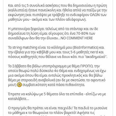
Και από τις 5 συνολικά ασκήσεις που θα δημοσιεύσω η πρώτη
(καλλιστεία) ήτανε πανεύκολη και ήθελα απλά να παίξω με την
εκφώνηση (και πιστέψτε με τράβηξε το ενδιαφέρον ΟΛΩΝ των
μαθητών μου - ακόμα και των πλέον αδιάφορων).
Η μπετονιέρα ξεφεύγει τελείως από τα στάνταρ και αν δε
δημοσίευα τη λύση είμαι σίγουρος ότι ένα 70-80% των
συναδέλφων δεν θα την έλυναν...ΝΟ COMMENT HERE
Το string matching είναι το κόλλημά μου (BioInformatics) και
την έβαλα για την κ@βλ@ μου και τους 5-6 μαθητές nerd και
πόσους καθηγητές που θέλανε να δουν κάτι πιο "ακαδημαϊκό".
Το Σάββατο θα βάλω υποπρόγραμμα με θέμα ΠΡΟΠΟ, την
οποία θεωρώ πολύ δύσκολο 4ο Θέμα και ενδεχομένως να έχω
μια ακόμα όπου θα είμαι εντελώς προκλητικός και θα βάλω
θέμα με στεροειδή αναβολικά (αν δε με σκοτώσει το αφεντικό
μου!)
συμβατικότατη κατά πάσα πιθανότητα.
Έπρεπε να καλύψω με 5 θέματα όλα τα επίπεδα - ελπίζω να με
καταλάβετε...
Ο προγ/μός θα πρέπει να είναι παιχνίδι! Τα παιδιά το μισούνε
το μάθημα κ το θεωρούνε το πλέον βαρετό! Αφήστε τις