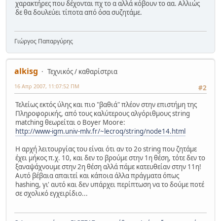
χαρακτήρες που δέχονται πχ το α αλλά κόβουν το αα. Αλλιώς
δε θα δουλεύει τίποτα από όσα συζητάμε.
Γιώργος Παπαργύρης
alkisg
Τεχνικός / καθαρίστρια
16 Απρ 2007, 11:07:52 ΠΜ
#2
Τελείως εκτός ύλης και πιο "βαθιά" πλέον στην επιστήμη της
Πληροφορικής, από τους καλύτερους αλγόριθμους string
matching θεωρείται ο Boyer Moore:
http://www-igm.univ-mlv.fr/~lecroq/string/node14.html
Η αρχή λειτουργίας του είναι ότι αν το 2ο string που ζητάμε
έχει μήκος π.χ. 10, και δεν το βρούμε στην 1η θέση, τότε δεν το
ξαναψάχνουμε στην 2η θέση αλλά πάμε κατευθείαν στην 11η!
Αυτό βέβαια απαιτεί και κάποια άλλα πράγματα όπως
hashing, γι' αυτό και δεν υπάρχει περίπτωση να το δούμε ποτέ
σε σχολικό εγχειρίδιο...