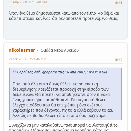
01 Απρ 2008, 10:15:48 ΠΜ
#11
Όταν ένα θέμα δημοσιεύεται κάτω απο τον τίτλο "4ο θέμα και
κάτι" πιστεύει κανένας ότι δεν αποτελεί προτεινόμενο θέμα;
nikolasmer
Ομάδα Νέου Λυκείου
29 Δεκ 2013, 07:21:46 ΜΜ
#12
Παράθεση από: gpapargi στις 16 Απρ 2007, 10:43:19 ΠΜ
Πριν από όλα αυτά όμως θέλει μια σημαντική
διευκρίνηση: Χρειάζεται προσοχή στην είσοδο των
δεδεμένων. Θα πρέπει να αποθηκευτεί στον πίνακα
ένας χαρακτήρας σε κάθε κελί. Για σιγουριά θέλει
έλεγχο εισόδου που θα επιτρέπει μόνο σκέτους
χαρακτήρες που δέχονται πχ το α αλλά κόβουν το αα.
Αλλιώς δε θα δουλεύει τίποτα από όσα συζητάμε.
Συνεχίζω να μην καταλαβαίνω πως μπορεί να υλοποιηθεί το
παραπάνω. Μήπως θα μπορούσε να βοηθήσει κάποιος;