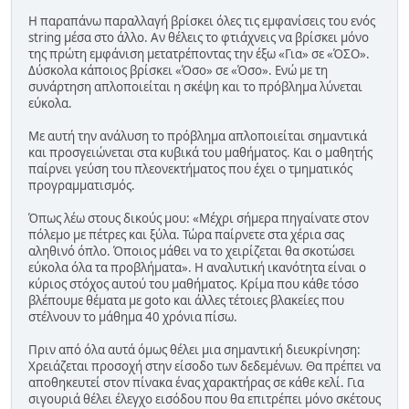
Η παραπάνω παραλλαγή βρίσκει όλες τις εμφανίσεις του ενός
string μέσα στο άλλο. Αν θέλεις το φτιάχνεις να βρίσκει μόνο
της πρώτη εμφάνιση μετατρέποντας την έξω «Για» σε «ΌΣΟ».
Δύσκολα κάποιος βρίσκει «Όσο» σε «Όσο». Ενώ με τη
συνάρτηση απλοποιείται η σκέψη και το πρόβλημα λύνεται
εύκολα.
Με αυτή την ανάλυση το πρόβλημα απλοποιείται σημαντικά
και προσγειώνεται στα κυβικά του μαθήματος. Και ο μαθητής
παίρνει γεύση του πλεονεκτήματος που έχει ο τμηματικός
προγραμματισμός.
Όπως λέω στους δικούς μου: «Μέχρι σήμερα πηγαίνατε στον
πόλεμο με πέτρες και ξύλα. Τώρα παίρνετε στα χέρια σας
αληθινό όπλο. Όποιος μάθει να το χειρίζεται θα σκοτώσει
εύκολα όλα τα προβλήματα». Η αναλυτική ικανότητα είναι ο
κύριος στόχος αυτού του μαθήματος. Κρίμα που κάθε τόσο
βλέπουμε θέματα με goto και άλλες τέτοιες βλακείες που
στέλνουν το μάθημα 40 χρόνια πίσω.
Πριν από όλα αυτά όμως θέλει μια σημαντική διευκρίνηση:
Χρειάζεται προσοχή στην είσοδο των δεδεμένων. Θα πρέπει να
αποθηκευτεί στον πίνακα ένας χαρακτήρας σε κάθε κελί. Για
σιγουριά θέλει έλεγχο εισόδου που θα επιτρέπει μόνο σκέτους