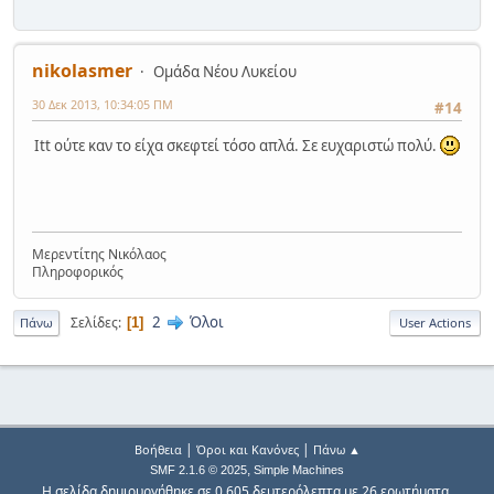
nikolasmer
Ομάδα Νέου Λυκείου
30 Δεκ 2013, 10:34:05 ΠΜ
#14
Itt ούτε καν το είχα σκεφτεί τόσο απλά. Σε ευχαριστώ πολύ.
Μερεντίτης Νικόλαος
Πληροφορικός
2
Όλοι
Σελίδες
1
Πάνω
User Actions
|
|
Βοήθεια
Όροι και Κανόνες
Πάνω ▲
,
SMF 2.1.6 © 2025
Simple Machines
Η σελίδα δημιουργήθηκε σε 0.605 δευτερόλεπτα με 26 ερωτήματα.