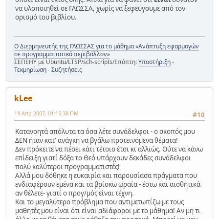
να υλοποιηθεί σε ΓΛΩΣΣΑ, χωρίς να ξεφεύγουμε από τον
ορισμό του βιβλίου.
Ο Διερμηνευτής της ΓΛΩΣΣΑΣ για το μάθημα «Ανάπτυξη εφαρμογών
σε προγραμματιστικό περιβάλλον»
ΣΕΠΕΗΥ με Ubuntu/LTSP/sch-scripts/Επόπτη:
Υποστήριξη
-
Τεκμηρίωση
-
Συζητήσεις
kLee
19 Απρ 2007, 01:15:38 ΠΜ
#10
Κατανοητά απόλυτα τα όσα λέτε συνάδελφοι - ο σκοπός μου
ΔΕΝ ήταν κατ' ανάγκη να βγάλω προτεινόμενα θέματα!
Δεν πρόκειτε να πέσει κάτι τέτοιο έτσι κι αλλιώς. Ούτε να κάνω
επίδειξη γιατί δόξα το Θεό υπάρχουν δεκάδες συνάδελφοι
πολύ καλύτεροι προγραμματιστές!
Αλλά μου δόθηκε η ευκαιρία και παρουσίασα πράγματα που
ενδιαφέρουν εμένα και τα βρίσκω ωραία - έστω και αισθητικά
αν θέλετε- γιατί ο προγ/μός είναι τέχνη.
Και το μεγαλύτερο πρόβλημα που αντιμετωπίζω με τους
μαθητές μου είναι ότι είναι αδιάφοροι με το μάθημα! Αν μη τι