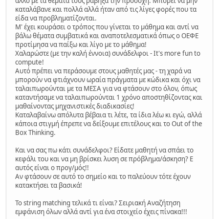
άλλο με τα θέματα τους ράβηξα την προσοχή. Μπορεί να μην
καταλάβανε και πολλά αλλά ήταν από τις λίγες φορές που τα
είδα να προβληματίζονται.
Μ' έχει κουράσει ο τρόπος που γίνεται το μάθημα και αντί να
βάλω θέματα συμβατικά και αναποτελεσματικά όπως ο ΟΕΦΕ
προτίμησα να παίξω και λίγο με το μάθημα!
Χαλαρώστε (με την καλή έννοια) συνάδελφοι - It's more fun to
compute!
Αυτό πρέπει να περάσουμε στους μαθητές μας - τη χαρά να
μπορούν να φτιάχνουν ωραία πράγματα με κώδικα και όχι να
ταλαιπωρούνται με τα ΜΕΣΑ για να φτάσουν στο όλον, όπως
καταντήσαμε να ταλαιπωρούνται 1 χρόνο αποστηθίζοντας και
μαθαίνοντας μηχανιστικές διαδικασίες!
Καταλαβαίνω απόλυτα βέβαια τι λέτε, τα ίδια λέω κι εγώ, αλλά
κάποια στιγμή έπρεπε να δείξουμε επιτέλους και το Out of the
Box Thinking.
Και να σας πω κάτι συνάδελφοι? Είδατε μαθητή να σπάει το
κεφάλι του και να μη βρίσκει λυση σε πρόβλημα/άσκηση? Ε
αυτός είναι ο προγ/μός!!
Αν φτάσουν σε αυτό το σημείο και το παλεύουν τότε έχουν
κατακτήσει τα βασικά!
Το string matching τελικά τι είναι? Σειριακή Αναζήτηση
εμφάνιση όλων αλλά αντί για ένα στοιχείο έχεις πίνακα!!!