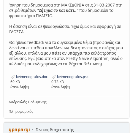
ʼσκηση που δημοσίευσα στη ΜΑΚΕΔΟΝΙΑ στις 31-03-2007 στη
σειρά θεμάτων
"Ζήτημα 4ο και κάτι.."
που δημοσιεύει το
φροντιστήριο ΠΛΑΙΣΙΟ.
Η άσκηση είναι σε ψευδογλώσσα. Έχω όμως και εφαρμογή σε
ΓΛΩΣΣΑ.
Θα ήθελα feedback για το συγκεκριμένο θέμα (προφανώς και
δεν είναι επιπέδου πανελληνίων, δεν ήταν αυτός ο στόχος μου
εξ' άλλου, απλά να μου πείτε αν υπάρχει πιο καλός τρόπος
επίλυσης. Εγώ βασίστηκα στον Pretty Naive Algorithm, αλλά ο
κώδικάς μου ενδεχομένως να επιδέχεται βελτίωση)...
keimenografos.doc
keimenografos.psc
69 KB
0.73 KB
έγινε λήψη
έγινε λήψη
Ανδροκλής Πολυμένης
Πληροφορικός
gpapargi
Γενικός διαχειριστής