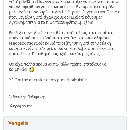
γ@μ1μ3ν3$ τις Πανελλήνιες και κοιτάξτε να κάνετε τα παιδιά
να ενδιαφερθούν για το αντικείμενο. Έχουμε πάρει το ρόλο
μας πολύ στα σοβαρά και δεν θα έπρεπε! Feynman και Einstein
ήταν μεγάλοι γιατί είχαν χιούμορ! Εμείς τί κάνουμε?
Αγχωνόμαστε για το τι θα πέσει φέτος...μιζέρια!
Επέλεξα συνειδητά να εκτεθώ σε εσάς όλους, τους οποίους
πραγματικά εκτιμώ βαθύτατα, και θέλω το οποιοδήποτε
feedback σας χωρίς καμιά παρεξήγηση (γιατί στην τελική
κανείς δεν είναι τέλειος), απλά να καταλάβετε ότι ήθελα να
προκαλέσω! Το μάθημά μας αξίζει καλύτερης τύχης.
Θα είχα πολλά ακόμα να πω, αλλά πρέπει επιτέλους να
κοιμηθώ!!
ΥΓ: I'm the operator of my pocket calculator!
Ανδροκλής Πολυμένης
Πληροφορικός
Vangelis