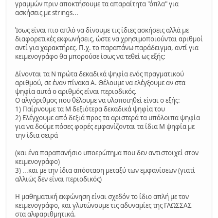
γραμμών πριν αποκτήσουμε τα απαραίτητα "όπλα" για
ασκήσεις με strings...
Ίσως είναι πιο απλό να δίνουμε τις ίδιες ασκήσεις αλλά με
διαφορετικές εκφωνήσεις, ώστε να χρησιμοποιούνται αριθμοί
αντί για χαρακτήρες. Π.χ. το παραπάνω παράδειγμα, αντί για
κειμενογράφο θα μπορούσε ίσως να τεθεί ως εξής:
Δίνονται τα Ν πρώτα δεκαδικά ψηφία ενός πραγματικού
αριθμού, σε έναν πίνακα Α. Θέλουμε να ελέγξουμε αν στα
ψηφία αυτά ο αριθμός είναι περιοδικός.
Ο αλγόριθμος που θέλουμε να υλοποιηθεί είναι ο εξής:
1) Παίρνουμε τα Μ δεξιότερα δεκαδικά ψηφία του
2) Ελέγχουμε από δεξιά προς τα αριστερά τα υπόλοιπα ψηφία
για να δούμε πόσες φορές εμφανίζονται τα ίδια Μ ψηφία με
την ίδια σειρά
(και ένα παραπανήσιο υποερώτημα που δεν αντιστοιχεί στον
κειμενογράφο)
3) ...και με την ίδια απόσταση μεταξύ των εμφανίσεων (γιατί
αλλιώς δεν είναι περιοδικός)
Η μαθηματική εκφώνηση είναι σχεδόν το ίδιο απλή με τον
κειμενογράφο, και γλυτώνουμε τις αδυναμίες της ΓΛΩΣΣΑΣ
στα αλφαριθμητικά.