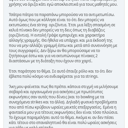
χρήσης να όριζα κάτι εγώ αποκλειστικά για τους μαθητές μου.
Τσάτρα πάτρα τα παραπάνω μπορούσα να τα αντιμετωπίσω.
Αυτό όμως που με κόλλησε είναι το ότι δεν μπορείς να
εκτυπώσεις ένα string οριζόντια. Έτσι μια λέξη σπασμένη σε
κελιά πίνακα δεν μπορείς να τη δεις όπως τη διαβάζεις
(οριζόντια). Η εντολή Γράψε εμπεριέχει και χαρακτήρα
αλλαγής γραμμής. Θα ήθελα να υπάρχει και μια έκδοσή της
που να μην αλλάζει γραμμή έστω και μετά από συνεννόηση με
τους συγγραφείς. Δεν ξέρω αν θα μπορούσαμε να το
ζητήσουμε έστω και για να εκτυπώνουμε πίνακες 2
διαστάσεων με τη διάταξη που έχουν στο χαρτί.
Έτσι παράτησα το θέμα. Σε αυτό έπαιξε ρόλο και το ότι δεν
έβλεπα πολύ κόσμο να ενδιαφέρεται για τα strings.
ʼλκη μου φαίνεται πως θα πρέπει κάποια στιγμή να μιλήσουμε
σοβαρά και οργανωμένα για ασκήσεις με πρωτότυπες
εκφωνήσεις σαν αυτές που δίνεις (και το bowling με τα
συνεχόμενα strikes και τα άλλα). Δηλαδή φυσικά προβλήματα
που από πίσω κρύβουν ωραίες μεικτές επεξεργασίες. Εμένα η
φαντασία μου για τέτοιες εκφωνήσεις δεν είναι τόσο πλούσια.
Το έχουμε παραμελήσει αυτό το θέμα. Ακόμα κι αν δεν πέσει
κάτι τέτοιο στο επαναληπτικό θα είναι πολύ ωραίες ασκήσεις
για τάξη με καλό επίπεδο.