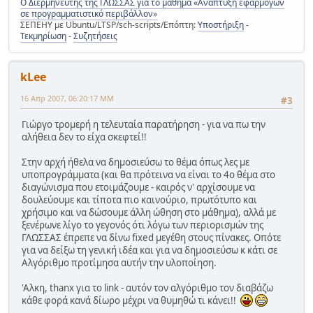
Ο Διερμηνευτής της ΓΛΩΣΣΑΣ για το μάθημα «Ανάπτυξη εφαρμογών
σε προγραμματιστικό περιβάλλον»
ΣΕΠΕΗΥ με Ubuntu/LTSP/sch-scripts/Επόπτη:
Υποστήριξη
-
Τεκμηρίωση
-
Συζητήσεις
kLee
16 Απρ 2007, 06:20:17 ΜΜ
#3
Γιώργο τρομερή η τελευταία παρατήρηση - για να πω την
αλήθεια δεν το είχα σκεφτεί!!
Στην αρχή ήθελα να δημοσιεύσω το θέμα όπως λες με
υποπρογράμματα (και θα πρότεινα να είναι το 4ο θέμα στο
διαγώνισμα που ετοιμάζουμε - καιρός ν' αρχίσουμε να
δουλεύουμε και τίποτα πιο καινούριο, πρωτότυπο και
χρήσιμο και να δώσουμε άλλη ώθηση στο μάθημα), αλλά με
ξενέρωνε λίγο το γεγονός ότι λόγω των περιορισμών της
ΓΛΩΣΣΑΣ έπρεπε να δίνω fixed μεγέθη στους πίνακες. Οπότε
για να δείξω τη γενική ιδέα και για να δημοσιεύσω κ κάτι σε
Αλγόριθμο προτίμησα αυτήν την υλοποίηση.
'Αλκη, thanx για το link - αυτόν τον αλγόριθμο τον διαβάζω
κάθε φορά κανά δίωρο μέχρι να θυμηθώ τι κάνει!!