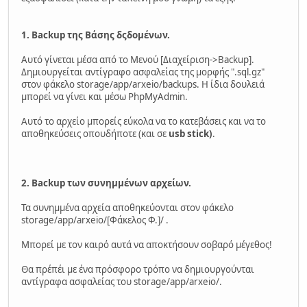
1. Backup της Βάσης δςδομένων.
Αυτό γίνεται μέσα από το Μενού [Διαχείριση->Backup].
Δημιουργείται αντίγραφο ασφαλείας της μορφής ".sql.gz"
στον φάκελο storage/app/arxeio/backups. Η ίδια δουλειά
μπορεί να γίνει και μέσω PhpMyAdmin.
Αυτό το αρχείο μπορείς εύκολα να το κατεβάσεις και να το
αποθηκεύσεις οπουδήποτε (και σε
usb stick)
.
2. Backup των συνημμένων αρχείων.
Τα συνημμένα αρχεία αποθηκεύονται στον φάκελο
storage/app/arxeio/[Φάκελος Φ.]/ .
Μπορεί με τον καιρό αυτά να αποκτήσουν σοβαρό μέγεθος!
Θα πρέπέι με ένα πρόσφορο τρόπο να δημιουργούνται
αντίγραφα ασφαλείας του storage/app/arxeio/.