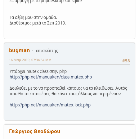
εφαρμογή με το phpdesktop και sqlite
Τα σέβη μου στην ομάδα.
Διαθέσιμος μετά το Σεπ 2019.
bugman
επισκέπτης
16 Μαρ 2019, 07:34:54 ΜΜ
#58
Υπάρχει mutex class στην php
http://php.net/manual/en/class.mutex.php
Δουλεύει με το να προσπαθεί κάποιος να το κλειδώσει. Αυτός
που θα τα καταφέρει, θα κάνει τους άλλους να περιμένουν.
http://php.net/manual/en/mutex.lock.php
Γεώργιος Θεοδώρου