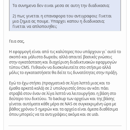
Τα συνημενα δεν ειναι μεσα σε αυτη την διαδικασια;
2) πως γινεται η επαναφορα του αντιγραφου; Γινεται
μια ζημια ας πουμε. Υπαρχει καπου η διαδικασια;
Γινεται να απλοποιηθει;
Γεια σας,
Η εφαρμογή είναι από τις καλύτερες που υπάρχουν γι` αυτό το
σκοπό και μάλιστα δωρεάν, αλλά απαιτεί βασικές γνώσεις
στην εγκατάσταση και διαχείριση διαδικτυακών εφαρμογών
τύπου CMS. Πιθανόν να δυσκολευτείτε στο στήσιμο αλλά
μόλις το εγκαταστήσετε θα δείτε τις δυνατότητες στην πράξη.
Εγώ το έχω στήσει (πραγματικά σε λίγα λεπτά μιας και το
έμαθα αρκετά καλά) σε 2 υπολογιστές όπου αν κάτι πάει
στραβά στον έναν σε λίγα λεπτά να λειτουργήσει η βάση στο
δεύτερο του δικτύου. Το backup των αρχείων και της βάσης
γίνεται αυτόματα κάθε μέρα σε NAS σε συγκεκριμένη ώρα με
βάθος χρόνου 5 ημερών και τα αρχεία είναι άμεσα διαθέσιμα
όπου μπορείς να τα αντιγράψεις ακόμα και σε usb.