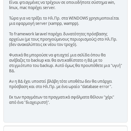
Είναι φτιαγμένες να τρέχουν σε οποιοδήποτε σύστημα win,
linux, mac παρέχει server.
Τώρα για να τρέξει το Ηλ.Πρ. στα WINDOWS χρησιμοποιείται
μια εφαρμογή server (xampp, wampp).
Το framework laravel παρέχει δυνατότητες πρόσβασης
αρχείων (με τους προηγούμενους περιορισμούς) στο Ηλ.Πρ.
(δεν ανακαλύπτεις εκ νέου τον τροχό).
Φυσικά θα μπορούσε να φτιαχτεί μια σελίδα όπου θα
ανέβαζες το backup και θα αντικαθίστατο η ΒΔ με το
στιγμιότυπο του backup. Αυτό όμως θα προυπόθετε μια "υγιή"
ΒΔ.
Αν η ΒΔ έχει υποστεί βλάβη τότε υποθέτω δεν θα υπάρχει
πρόσβαση και στο Ηλ.Πρ. με ένα ωραίο "database error".
Εκ των πραγμάτων τα πραγματικά σφάλματα θέλουν "χέρι"
από ένα "διαχειριστή".