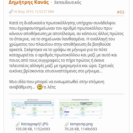
Δημήτρης Κανάς
Εκπαιδευτικός
16 Μαρ 2019, 12:52:57 ΜΜ
#53
Κατά τη διαδικασία πρωτοκόλλησης υπήρχαν συνάδελφοι
που έγραφαν/σημείωναν τον αριθμό πρωτοκόλλου πριν
κάνουν αποθήκευση με αποτέλεσμα, αν κάποιος άλλος πρώτος
το έπαιρνε, να το σημείωναν λανθασμένα. Η εναλλαγή του
χρώματος του πλαισίου στην αποθήκευση δε βοηθούσε
αρκετά. Σκέφτηκα να το γράψω σε μήνυμα για το πότε
καταχωρείται ο αριθμός πρωτοκόλλου και μαζί με αυτό και
ποιος από τους συγγραφείς το πήρε πρώτος ή έκανε
τελευταίος αλλαγές μαζί με ημερομηνία και ώρα. Σχετικές
εικόνες βρίσκονται επισυναπτόμενες στο μήνυμα...
Μια ιδέα που μπορεί να ενσωματωθεί στην επόμενη
αναβάθμιση...
τι λέτε;
Καταγραφή1.JPG
tempsnip.png
105.08 KB, 1152x593
70.26 KB, 1149x593