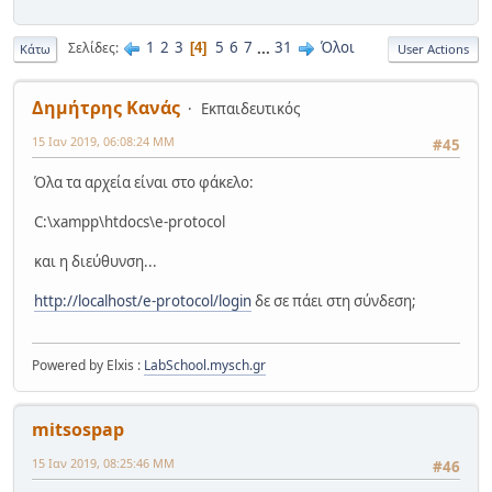
1
2
3
5
6
7
...
31
Όλοι
Σελίδες
4
Κάτω
User Actions
Δημήτρης Κανάς
Εκπαιδευτικός
15 Ιαν 2019, 06:08:24 ΜΜ
#45
Όλα τα αρχεία είναι στο φάκελο:
C:\xampp\htdocs\e-protocol
και η διεύθυνση...
http://localhost/e-protocol/login
δε σε πάει στη σύνδεση;
Powered by Elxis :
LabSchool.mysch.gr
mitsospap
15 Ιαν 2019, 08:25:46 ΜΜ
#46