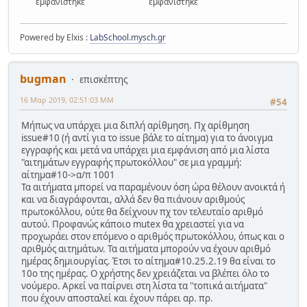
εμφανίστηκε
εμφανίστηκε
Powered by Elxis :
LabSchool.mysch.gr
bugman
επισκέπτης
16 Μαρ 2019, 02:51:03 ΜΜ
#54
Μήπως να υπάρχει μια διπλή αρίθμηση. Πχ αρίθμηση
issue#10 (ή αντί για το issue βάλε το αίτημα) για το άνοιγμα
εγγραφής και μετά να υπάρχει μια εμφάνιση από μια λίστα
"αιτημάτων εγγραφής πρωτοκόλλου" σε μια γραμμή:
αίτημα#10->α/π 1001
Τα αιτήματα μπορεί να παραμένουν όση ώρα θέλουν ανοικτά ή
και να διαγράφονται, αλλά δεν θα πιάνουν αριθμούς
πρωτοκόλλου, ούτε θα δείχνουν πχ τον τελευταίο αριθμό
αυτού. Προφανώς κάποιο mutex θα χρειαστεί για να
προχωράει στον επόμενο ο αριθμός πρωτοκόλλου, όπως και ο
αριθμός αιτημάτων. Τα αιτήματα μπορούν να έχουν αριθμό
ημέρας δημιουργίας. Έτσι το αίτημα#10.25.2.19 θα είναι το
10ο της ημέρας. Ο χρήστης δεν χρειάζεται να βλέπει όλο το
νούμερο. Αρκεί να παίρνει στη λίστα τα "τοπικά αιτήματα"
που έχουν αποσταλεί και έχουν πάρει αρ. πρ.