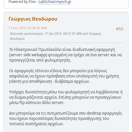
Powered by Elxis :
LabSchool.mysch.gr
Γεώργιος Θεοδώρου
17 Ιαν 2019, 02:36:56 ΜΜ
#52
Τελευταία τροποποίηση
: 17 Ιαν 2019, 08:31:07 ΜΜ από Γεώργιος
Θεοδώρου
Το Ηλεκτρονικό Πρωτόκολλο είναι διαδικτυακή εφαρμογή
(server side webapp) φτιαγμένη να τρέχει σε ένα server και να
προσεγγίζεται από φυλομετρητές.
Οι εφαρμογές τέτοιου είδους δεν μπορούν για λόγους
ασφαλείας να έχουν πρόσβαση στον υπολογιστή του χρήστη
(client) για αποθήκευση - διάβασμα αρχείων.
Υπάρχει δυνατότητα μέσω του φυλομετρητή να λαμβάνονται ή
να διαμοιράζονται αρχεία. Επίσης μπορούν να προσεγγίσουν
μέσω ftp κάποιον άλλο server.
Δεν μπορούμε να τις αντιμετωπίζουμε σαν desktop εφαρμογές
που έχουν περισσότερες δυνατότητες προσέγγισης του
τοπικού συστήματος αρχείων.