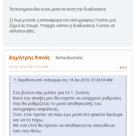
Τα συνημενα δεν ειναι μεσα σε αυτη την διαδικασια;
2) πως γινεται η επαναφορα του αντιγραφου; Γινεται μια
ζημια ας πουμε. Υπαρχει καπου η διαδικασια; Γινεται να
απλοποιηθει;
Δημήτρης Κανάς
Εκπαιδευτικός
16 Ιαν 2019, 09:12:55 ΜΜ
#51
Παράθεση από: mitsospap στις 16 Ιαν 2019, 07:38:59 ΜΜ
Στο βιντεο σας μιλατε για το 1. Σωστα;
Κατα την αποψη μου θα επρεπε να υπαρχουν ρυθμισεις
που θα ρυθμιζεται το μεσο αποθηκευσης του
αντιγραφου ασφαλειας.
Γιατι ετσι πρεπει να παω εγω μεσα στο φακελο backups
και να το παρω.
Με ενα click θα πρεπει να αποθηκευεται κατευθειαν
εκει που θελω.