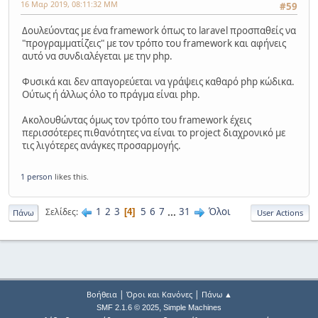
16 Μαρ 2019, 08:11:32 ΜΜ
#59
Δουλεύοντας με ένα framework όπως το laravel προσπαθείς να
"προγραμματίζεις" με τον τρόπο του framework και αφήνεις
αυτό να συνδιαλέγεται με την php.
Φυσικά και δεν απαγορεύεται να γράψεις καθαρό php κώδικα.
Ούτως ή άλλως όλο το πράγμα είναι php.
Ακολουθώντας όμως τον τρόπο του framework έχεις
περισσότερες πιθανότητες να είναι το project διαχρονικό με
τις λιγότερες ανάγκες προσαρμογής.
1 person
likes this.
1
2
3
5
6
7
...
31
Όλοι
Σελίδες
4
Πάνω
User Actions
|
|
Βοήθεια
Όροι και Κανόνες
Πάνω ▲
,
SMF 2.1.6 © 2025
Simple Machines