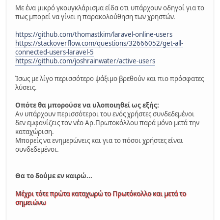
Με ένα μικρό γκουγκλάρισμα είδα οτι υπάρχουν οδηγοί για το
πως μπορεί να γίνει η παρακολούθηση των χρηστών.
https://github.com/thomastkim/laravel-online-users
https://stackoverflow.com/questions/32666052/get-all-
connected-users-laravel-5
https://github.com/joshrainwater/active-users
Ίσως με λίγο περισσότερο ψάξιμο βρεθούν και πιο πρόσφατες
λύσεις.
Οπότε θα μπορούσε να υλοποιηθεί ως εξής:
Αν υπάρχουν περισσότεροι του ενός χρήστες συνδεδεμένοι
δεν εμφανίζεις τον νέο Αρ.Πρωτοκόλλου παρά μόνο μετά την
καταχώριση.
Μπορείς να ενημερώνεις και για το πόσοι χρήστες είναι
συνδεδεμένοι.
Θα το δούμε εν καιρώ...
Μέχρι τότε πρώτα καταχωρώ το Πρωτόκολλο και μετά το
σημειώνω