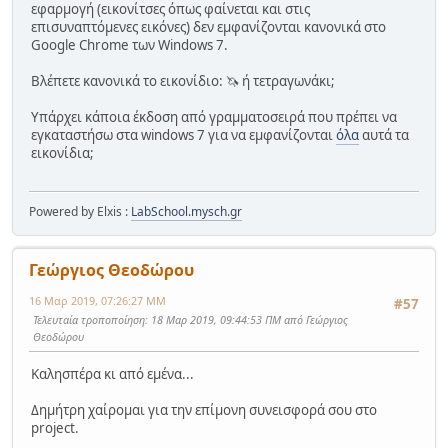
εφαρμογή (εικονίτσες όπως φαίνεται και στις
επισυναπτόμενες εικόνες) δεν εμφανίζονται κανονικά στο
Google Chrome των Windows 7.
Βλέπετε κανονικά το εικονίδιο: 🦄 ή τετραγωνάκι;
Υπάρχει κάποια έκδοση από γραμματοσειρά που πρέπει να
εγκαταστήσω στα windows 7 για να εμφανίζονται
όλα
αυτά τα
εικονίδια;
Powered by Elxis :
LabSchool.mysch.gr
Γεώργιος Θεοδώρου
16 Μαρ 2019, 07:26:27 ΜΜ
#57
Τελευταία τροποποίηση
: 18 Μαρ 2019, 09:44:53 ΠΜ από Γεώργιος
Θεοδώρου
Καλησπέρα κι από εμένα...
Δημήτρη χαίρομαι για την επίμονη συνεισφορά σου στο
project.