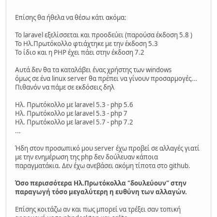
Επίσης θα ήθελα να θέσω κάτι ακόμα:
Το laravel εξελίσσεται και προοδεύει (παρούσα έκδοση 5.8 )
Το Ηλ.Πρωτόκολλο φτιάχτηκε με την έκδοση 5.3
Το ίδιο και η PHP έχει πάει στην έκδοση 7.2
Αυτά δεν θα τα καταλάβει ένας χρήστης των windows
όμως σε ένα linux server θα πρέπει να γίνουν προσαρμογές...
Πιθανόν να πάμε σε εκδόσεις δηλ
Ηλ. Πρωτόκολλο με laravel 5.3 - php 5.6
Ηλ. Πρωτόκολλο με laravel 5.3 - php 7
Ηλ. Πρωτόκολλο με laravel 5.7 - php 7.2
...
Ήδη στον προσωπικό μου server έχω προβεί σε αλλαγές γιατί
με την ενημέρωση της php δεν δούλευαν κάποια
παραγματάκια. Δεν έχω ανεβάσει ακόμη τίποτα στο github.
Όσο περισσότερα Ηλ.Πρωτόκολλα "δουλεύουν" στην
παραγωγή τόσο μεγαλύτερη η ευθύνη των αλλαγών.
Επίσης κοιτάζω αν και πως μπορεί να τρέξει σαν τοπική