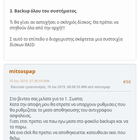
3. Backup όλου του συστήματος.
Τι θα γίνει αν αστοχήσει ο σκληρός δίσκος; Θα πρέπει να
στηθούν όλα από την αρχή!!!
Σ αυτό το επίπεδο ο διαχειριστης σκέφτεται μια συστοιχία
δίσκων RAID
mitsospap
16 Ιαν 2019, 07:38:59 ΜΜ
#50
Τελευταία τροποποίηση
: 16 Ιαν 2019, 08:08:59 ΜΜ από mitsospap
Στο βιντεο σας μιλατε για το 1. Σωστα;
Κατα την αποψη μου θα επρεπε να υπαρχουν ρυθμισεις που
θα ρυθμιζεται το μεσο αποθηκευσης του αντιγραφου
ασφαλειας.
Γιατι ετσι πρεπει να παω εγω μεσα στο φακελο backups και να
το παρω.
Με ενα click θα πρεπει να αποθηκευεται κατευθειαν εκει που
θελω.