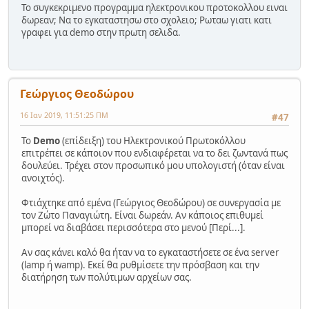
Το συγκεκριμενο προγραμμα ηλεκτρονικου προτοκολλου ειναι
δωρεαν; Να το εγκαταστησω στο σχολειο; Ρωταω γιατι κατι
γραφει για demo στην πρωτη σελιδα.
Γεώργιος Θεοδώρου
16 Ιαν 2019, 11:51:25 ΠΜ
#47
Το
Demo
(επίδειξη) του Ηλεκτρονικού Πρωτοκόλλου
επιτρέπει σε κάποιον που ενδιαφέρεται να το δει ζωντανά πως
δουλεύει. Τρέχει στον προσωπικό μου υπολογιστή (όταν είναι
ανοιχτός).
Φτιάχτηκε από εμένα (Γεώργιος Θεοδώρου) σε συνεργασία με
τον Ζώτο Παναγιώτη. Είναι δωρεάν. Αν κάποιος επιθυμεί
μπορεί να διαβάσει περισσότερα στο μενού [Περί...].
Αν σας κάνει καλό θα ήταν να το εγκαταστήσετε σε ένα server
(lamp ή wamp). Εκεί θα ρυθμίσετε την πρόσβαση και την
διατήρηση των πολύτιμων αρχείων σας.