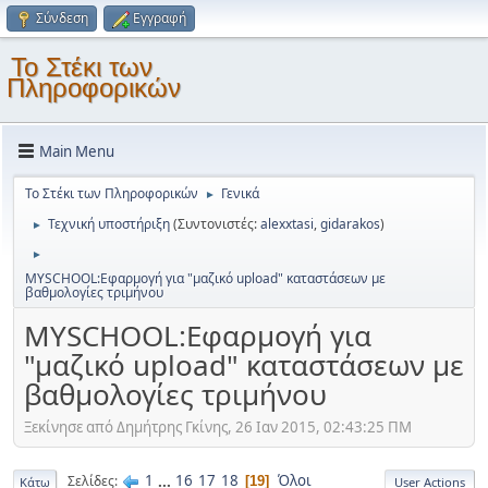
Σύνδεση
Εγγραφή
Το Στέκι των
Πληροφορικών
Main Menu
Το Στέκι των Πληροφορικών
Γενικά
►
Τεχνική υποστήριξη
(Συντονιστές:
alexxtasi
,
gidarakos
)
►
►
MYSCHOOL:Εφαρμογή για "μαζικό upload" καταστάσεων με
βαθμολογίες τριμήνου
MYSCHOOL:Εφαρμογή για
"μαζικό upload" καταστάσεων με
βαθμολογίες τριμήνου
Ξεκίνησε από Δημήτρης Γκίνης, 26 Ιαν 2015, 02:43:25 ΠΜ
1
...
16
17
18
Όλοι
Σελίδες
19
Κάτω
User Actions