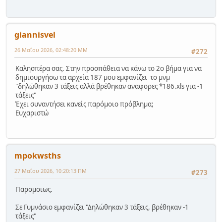
giannisvel
26 Μαΐου 2026, 02:48:20 ΜΜ
#272
Καλησπέρα σας. Στην προσπάθεια να κάνω το 2ο βήμα για να
δημιουργήσω τα αρχεία 187 μου εμφανίζει το μνμ
"δηλώθηκαν 3 τάξεις αλλά βρέθηκαν αναφορες *186.xls για -1
τάξεις"
Έχει συναντήσει κανείς παρόμοιο πρόβλημα;
Ευχαριστώ
mpokwsths
27 Μαΐου 2026, 10:20:13 ΠΜ
#273
Παρομοιως.
Σε Γυμνάσιο εμφανίζει "Δηλώθηκαν 3 τάξεις, βρέθηκαν -1
τάξεις"