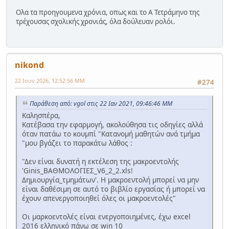
Ολα τα προηγουμενα χρόνια, οπως και το Α Τετράμηνο της
τρέχουσας σχολικής χρονιάς, όλα δούλευαν ρολόι.
nikond
22 Ιουν 2026, 12:52:56 ΜΜ
#274
Παράθεση από: vgol στις 22 Ιαν 2021, 09:46:46 ΜΜ
Καλησπέρα,
Κατέβασα την εφαρμογή, ακολούθησα τις οδηγίες αλλά
όταν πατάω το κουμπί "Κατανομή μαθητών ανά τμήμα
"μου βγάζει το παρακάτω λάθος :
"Δεν είναι δυνατή η εκτέλεση της μακροεντολής
'Ginis_ΒΑΘΜΟΛΟΓΙΕΣ_V6_2_2.xls!
Δημιουργία_τμημάτων'. Η μακροεντολή μπορεί να μην
είναι δαθέσιμη σε αυτό το βιβλίο εργασίας ή μπορεί να
έχουν απενεργοποιηθεί όλες οι μακροεντολές"
Οι μαρκοεντολές είναι ενεργοποιημένες, έχω excel
2016 ελληνικό πάνω σε win 10