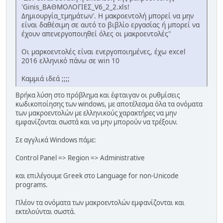
'Ginis_ΒΑΘΜΟΛΟΓΙΕΣ_V6_2_2.xls!
Δημιουργία_τμημάτων'. Η μακροεντολή μπορεί να μην
είναι δαθέσιμη σε αυτό το βιβλίο εργασίας ή μπορεί να
έχουν απενεργοποιηθεί όλες οι μακροεντολές"
Οι μαρκοεντολές είναι ενεργοποιημένες, έχω excel
2016 ελληνικό πάνω σε win 10
Καμμιά ιδεά ;;;;
Βρήκα λύση στο πρόβλημα και έφταιγαν οι ρυθμίσεις
κωδικοποίησης των windows, με αποτέλεσμα όλα τα ονόματα
των μακροεντολών με ελληνικούς χαρακτήρες να μην
εμφανίζονται σωστά και να μην μπορούν να τρέξουν.
Σε αγγλικά Windows πάμε:
Control Panel => Region => Administrative
και επιλέγουμε Greek στο Language for non-Unicode
programs.
Πλέον τα ονόματα των μακροεντολών εμφανίζονται και
εκτελούνται σωστά.