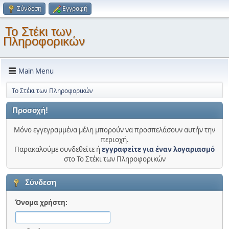
Σύνδεση
Εγγραφή
Το Στέκι των
Πληροφορικών
Main Menu
Το Στέκι των Πληροφορικών
Προσοχή!
Μόνο εγγεγραμμένα μέλη μπορούν να προσπελάσουν αυτήν την
περιοχή.
Παρακαλούμε συνδεθείτε ή
εγγραφείτε για έναν λογαριασμό
στο Το Στέκι των Πληροφορικών
Σύνδεση
Όνομα χρήστη: