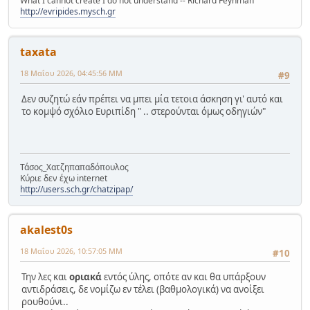
What I cannot create I do not understand -- Richard Feynman
http://evripides.mysch.gr
taxata
18 Μαΐου 2026, 04:45:56 ΜΜ
#9
Δεν συζητώ εάν πρέπει να μπει μία τετοια άσκηση γι' αυτό και
το κομψό σχόλιο Ευριπίδη " .. στερούνται όμως οδηγιών"
Τάσος_Χατζηπαπαδόπουλος
Κύριε δεν έχω internet
http://users.sch.gr/chatzipap/
akalest0s
18 Μαΐου 2026, 10:57:05 ΜΜ
#10
Την λες και
οριακά
εντός ύλης, οπότε αν και θα υπάρξουν
αντιδράσεις, δε νομίζω εν τέλει (βαθμολογικά) να ανοίξει
ρουθούνι..