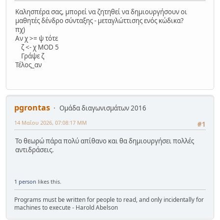
Καλησπέρα σας, μπορεί να ζητηθεί να δημιουργήσουν οι
μαθητές δένδρο σύνταξης - μεταγλώττισης ενός κώδικα?
πχ)
Αν χ >= ψ τότε
ζ <- χ MOD 5
Γράψε ζ
Τέλος_αν
pgrontas
Ομάδα διαγωνισμάτων 2016
14 Μαΐου 2026, 07:08:17 ΜΜ
#1
Το θεωρώ πάρα πολύ απίθανο και θα δημιουργήσει πολλές
αντιδράσεις.
1 person
likes this.
Programs must be written for people to read, and only incidentally for
machines to execute - Harold Abelson