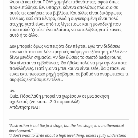
Φυσικά και είναι ΠΟΛΥ χαμηλής πιθανότητας, αφού όπως
προ-ειπώθηκε, δεν υπάρχει κάνενα απολύτως πλαίσιο σε
αυτές τις ασκήσεις του βιβλίου. Και άλλες είναι ξεκάρφωτες
τελείως, εκεί στα δέντρα, αλλά η συγκεκριμένη είναι πολύ
ατυχής, γιατί είναι από τις λίγες (ίσως και η μοναδική) που
τόσο πολύ "ζητάει" ένα πλαίσιο, να καταλάβεις γιατί κάνεις
αυτό ή το άλλο.
Δεν μπορείς όμως να πεις ότι δεν πέφτει. Εγώ την διδάσκω
κανονικότατα και λύνω μερικές ακόμη για εξάσκηση, αλλά δεν
δίνω μεγάλη σημασία. Αν δεν δώσεις το σωστό background,
δεν γίνεται να εμβαθύνεις. Θα ήθελα πολύ να μην την δω ποτέ
πανελλήνιες. Γιατί για να μπει και να είναι safe, θα φτάσει να
είναι εντυπωσιακά ρηχή φοβάμαι, σε βαθμό να αναρωτιέσαι τι
ακριβώς εξετάσαμε εν τέλει..
υγ.
Quiz. Πόσα λάθη μπορεί να χωρέσουν σε μια άσκηση
σχολικού; (version....2.0 παρακαλώ!)
Απάντηση: ΝΑΙ!
"Abstraction is not the first stage, but the last stage, in a mathematical
development."
MK
"I don't want to write about a high level thing, unless I fully understand