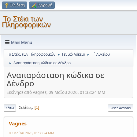
Σύνδεση
Εγγραφή
Το Στέκι των
Πληροφορικών
Main Menu
Το Στέκι των Πληροφορικών
Γενικό Λύκειο
Γ΄ Λυκείου
►
►
Αναπαράσταση κώδικα σε Δένδρο
►
Αναπαράσταση κώδικα σε
Δένδρο
Ξεκίνησε από Vagnes, 09 Μαΐου 2026, 01:38:24 ΜΜ
Σελίδες
1
Κάτω
User Actions
Vagnes
09 Μαΐου 2026, 01:38:24 ΜΜ