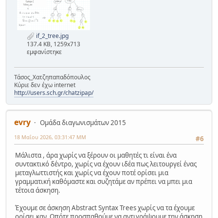
if_2_tree.jpg
137.4 KB, 1259x713
εμφανίστηκε
Τάσος_Χατζηπαπαδόπουλος
Κύριε δεν έχω internet
http://users.sch.gr/chatzipap/
evry
Ομάδα διαγωνισμάτων 2015
18 Μαΐου 2026, 03:31:47 ΜΜ
#6
Μάλιστα , άρα χωρίς να ξέρουν οι μαθητές τι είναι ένα
συντακτικό δέντρο, χωρίς να έχουν ιδέα πως λειτουργεί ένας
μεταγλωττιστής και χωρίς να έχουν ποτέ ορίσει μια
γραμματική καθόμαστε και συζητάμε αν πρέπει να μπει μια
τέτοια άσκηση.
Έχουμε σε άσκηση Abstract Syntax Trees χωρίς να τα έχουμε
ορίσει καν. Οπότε προσπαθούμε να αντιγράψουμε την άσκηση