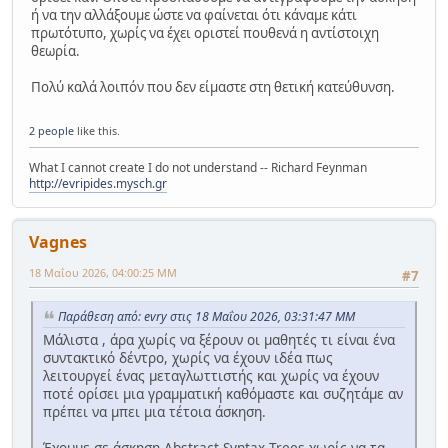
ή να την αλλάξουμε ώστε να φαίνεται ότι κάναμε κάτι
πρωτότυπο, χωρίς να έχει οριστεί πουθενά η αντίστοιχη
θεωρία.
Πολύ καλά λοιπόν που δεν είμαστε στη θετική κατεύθυνση.
2 people
like this.
What I cannot create I do not understand -- Richard Feynman
http://evripides.mysch.gr
Vagnes
18 Μαΐου 2026, 04:00:25 ΜΜ
#7
Παράθεση από: evry στις 18 Μαΐου 2026, 03:31:47 ΜΜ
Μάλιστα , άρα χωρίς να ξέρουν οι μαθητές τι είναι ένα
συντακτικό δέντρο, χωρίς να έχουν ιδέα πως
λειτουργεί ένας μεταγλωττιστής και χωρίς να έχουν
ποτέ ορίσει μια γραμματική καθόμαστε και συζητάμε αν
πρέπει να μπει μια τέτοια άσκηση.
Έχουμε σε άσκηση Abstract Syntax Trees χωρίς να τα