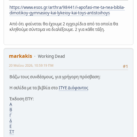
https://www.esos.gr/arthra/98441/i-apofasi-me-ta-nea-biblia-
dimotikoy-gymnasioy-kai-lykeioy-kai-toys-antistoihoys
Από ότι φαίνεται θα έχουμε 2 εγχειρίδια από τα οποία θα
κληθούμε σύντομα να διαλέξουμε. 2 για κάθε τάξη.
markakis
Working Dead
20 Μαΐου 2026, 10:59:19 ΠΜ
#1
Βάζω τους συνδέσμους, για γρήγορη πρόσβαση:
Η σελίδα με τα βιβλία στο
ΙΤΥΕ Διόφαντος
Έκδοση ΕΠΥ:
Α
Β
Γ
Δ
Ε
ΣΤ