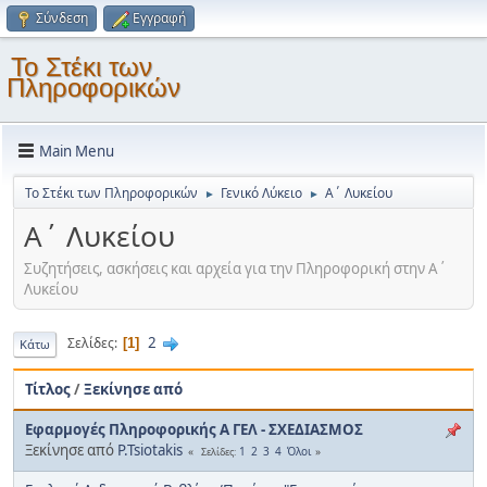
Σύνδεση
Εγγραφή
Το Στέκι των
Πληροφορικών
Main Menu
Το Στέκι των Πληροφορικών
Γενικό Λύκειο
Α΄ Λυκείου
►
►
Α΄ Λυκείου
Συζητήσεις, ασκήσεις και αρχεία για την Πληροφορική στην Α΄
Λυκείου
2
Σελίδες
1
Κάτω
Τίτλος
/
Ξεκίνησε από
Εφαρμογές Πληροφορικής Α ΓΕΛ - ΣΧΕΔΙΑΣΜΟΣ
Ξεκίνησε από
P.Tsiotakis
1
2
3
4
Όλοι
Σελίδες