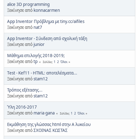
alice 3D programming
Ξεκίνησε από
konnacarmen
App Inventor Πρόβλημα με tiny.cc/aifiles
Ξεκίνησε από
nat7
App Inventor - Σύνδεση από σχολική τάξη
Ξεκίνησε από
junior
Μάθημα επιλογής 2018-2019;
Ξεκίνησε από
tp
1
2
Όλοι
Σελίδες
Τest - Kef11 - HTML: αποτελέσματα...
Ξεκίνησε από
stam12
Τρόπος εξέτασης...
Ξεκίνησε από
stam12
Ύλη 2016-2017
Ξεκίνησε από
maria gana
1
2
Όλοι
Σελίδες
Εκμάθηση της γλώσσας html στην Α λυκείου
Ξεκίνησε από
ΣΧΟΙΝΑΣ ΚΩΣΤΑΣ