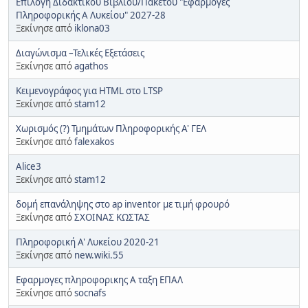
Επιλογή Διδακτικού Βιβλίου/Πακέτου "Εφαρμογές
Πληροφορικής Α Λυκείου" 2027-28
Ξεκίνησε από
iklona03
Διαγώνισμα –Τελικές Εξετάσεις
Ξεκίνησε από
agathos
Κειμενογράφος για HTML στο LTSP
Ξεκίνησε από
stam12
Χωρισμός (?) Τμημάτων Πληροφορικής Α' ΓΕΛ
Ξεκίνησε από
falexakos
Alice3
Ξεκίνησε από
stam12
δομή επανάληψης στο ap inventor με τιμή φρουρό
Ξεκίνησε από
ΣΧΟΙΝΑΣ ΚΩΣΤΑΣ
Πληροφορική Α' Λυκείου 2020-21
Ξεκίνησε από
new.wiki.55
Εφαρμογες πληροφορικης Α ταξη ΕΠΑΛ
Ξεκίνησε από
socnafs