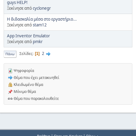
guys HELP!
Ξεκίνησε από
cyclonegr
Η διδασκαλία μέσα στο εργαστήριο...
Ξεκίνησε από
stam12
App Inventor Emulator
Ξεκίνησε από
pmkr
2
Σελίδες
1
Πάνω
Ψηφοφορία
Θέμα που έχει μετακινηθεί
Κλειδωμένο θέμα
Μόνιμο θέμα
Θέμα που παρακολουθείτε
|
|
Βοήθεια
Όροι και Κανόνες
Πάνω ▲