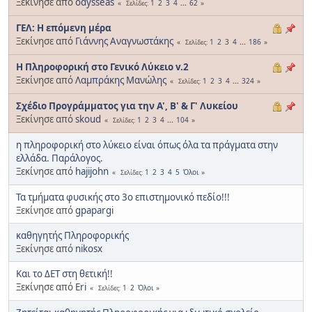
Ξεκίνησε από
odysseas
1
2
3
4
...
62
Σελίδες
ΓΕΛ: Η επόμενη μέρα
Ξεκίνησε από
Γιάννης Αναγνωστάκης
1
2
3
4
...
186
Σελίδες
Η Πληροφορική στο Γενικό Λύκειο v.2
Ξεκίνησε από
Λαμπράκης Μανώλης
1
2
3
4
...
324
Σελίδες
Σχέδιο Προγράμματος για την Α', Β' & Γ' Λυκείου
Ξεκίνησε από
skoud
1
2
3
4
...
104
Σελίδες
η πληροφορική στο λύκειο είναι όπως όλα τα πράγματα στην
ελλάδα. Παράλογος.
Ξεκίνησε από
hajijohn
1
2
3
4
5
Όλοι
Σελίδες
Τα τμήματα φυσικής στο 3ο επιστημονικό πεδίο!!!
Ξεκίνησε από
gpapargi
καθηγητής Πληροφορικής
Ξεκίνησε από
nikosx
Και το ΔΕΤ στη θετική!!
Ξεκίνησε από
Eri
1
2
Όλοι
Σελίδες