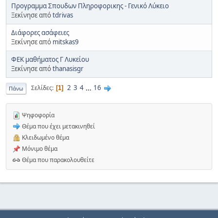
Προγραμμα Σπουδων Πληροφορικης - Γενικό Λύκειο
Ξεκίνησε από
tdrivas
Διάφορες ασάφειες
Ξεκίνησε από
mitskas9
ΦΕΚ μαθήματος Γ Λυκείου
Ξεκίνησε από
thanasisgr
2
3
4
...
16
Σελίδες
1
Πάνω
Ψηφοφορία
Θέμα που έχει μετακινηθεί
Κλειδωμένο θέμα
Μόνιμο θέμα
Θέμα που παρακολουθείτε