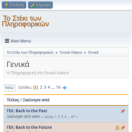
Σύνδεση
Εγγραφή
Το Στέκι των
Πληροφορικών
Main Menu
Το Στέκι των Πληροφορικών
Γενικό Λύκειο
Γενικά
►
►
Γενικά
Η Πληροφορική στο Γενικό Λύκειο
2
3
4
...
16
Σελίδες
1
Κάτω
Τίτλος
/
Ξεκίνησε από
ΓΕΛ: Back to the Past
Ξεκίνησε από
veni
1
2
3
4
...
67
Σελίδες
ΓΕΛ: Back to the Future