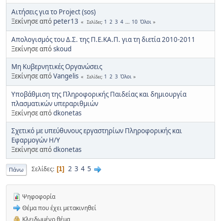
Αιτήσεις για το Project (sos)
Ξεκίνησε από
peter13
1
2
3
4
...
10
Όλοι
Σελίδες
Απολογισμός του Δ.Σ. της Π.Ε.ΚΑ.Π. για τη διετία 2010-2011
Ξεκίνησε από
skoud
Μη Κυβερνητικές Οργανώσεις
Ξεκίνησε από
Vangelis
1
2
3
Όλοι
Σελίδες
Υποβάθμιση της Πληροφορικής Παιδείας και δημιουργία
πλασματικών υπεραριθμιών
Ξεκίνησε από
dkonetas
Σχετικό με υπεύθυνους εργαστηρίων Πληροφορικής και
Εφαρμογών Η/Υ
Ξεκίνησε από
dkonetas
2
3
4
5
Σελίδες
1
Πάνω
Ψηφοφορία
Θέμα που έχει μετακινηθεί
Κλειδωμένο θέμα