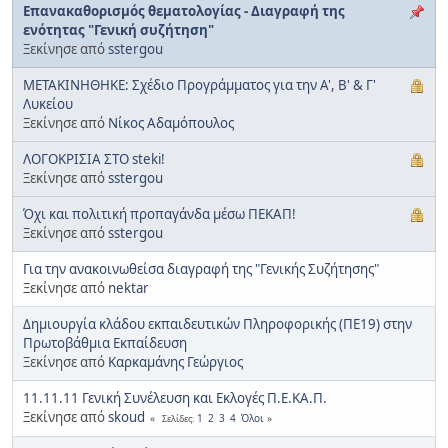
Επανακαθορισμός θεματολογίας - Διαγραφή της
ενότητας "Γενική συζήτηση"
Ξεκίνησε από
sstergou
ΜΕΤΑΚΙΝΗΘΗΚΕ: Σχέδιο Προγράμματος για την Α', Β' & Γ'
Λυκείου
Ξεκίνησε από
Νίκος Αδαμόπουλος
ΛΟΓΟΚΡΙΣΙΑ ΣΤΟ steki!
Ξεκίνησε από
sstergou
Όχι και πολιτική προπαγάνδα μέσω ΠΕΚΑΠ!
Ξεκίνησε από
sstergou
Για την ανακοινωθείσα διαγραφή της "Γενικής Συζήτησης"
Ξεκίνησε από
nektar
Δημιουργία κλάδου εκπαιδευτικών Πληροφορικής (ΠΕ19) στην
Πρωτοβάθμια Εκπαίδευση
Ξεκίνησε από
Καρκαμάνης Γεώργιος
11.11.11 Γενική Συνέλευση και Εκλογές Π.Ε.ΚΑ.Π.
Ξεκίνησε από
skoud
1
2
3
4
Όλοι
Σελίδες