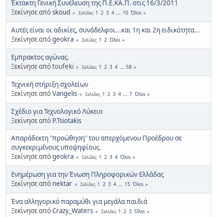
Έκτακτη Γενική Συνέλευση της Π.Ε.ΚΑ.Π. στις 16/3/2011
Ξεκίνησε από
skoud
1
2
3
4
...
10
Όλοι
Σελίδες
Αυτές είναι οι αδικίες, συνάδελφοι...και 1η και 2η ειδικότητα...
Ξεκίνησε από
geokra
1
2
Όλοι
Σελίδες
Εμπρακτος αγώνας.
Ξεκίνησε από toufeki
1
2
3
4
...
58
Σελίδες
Τεχνική στήριξη σχολείων
Ξεκίνησε από
Vangelis
1
2
3
4
...
7
Όλοι
Σελίδες
Σχέδιο για Τεχνολογικό Λύκειο
Ξεκίνησε από
P.Tsiotakis
Απαράδεκτη "προώθηση" του απερχόμενου Προέδρου σε
συγκεκριμένους υποψηφίους.
Ξεκίνησε από
geokra
1
2
3
4
Όλοι
Σελίδες
Ενημέρωση για την Ένωση Πληροφορικών Ελλάδας
Ξεκίνησε από
nektar
1
2
3
4
...
15
Όλοι
Σελίδες
Ένα αλληγορικό παραμύθι για μεγάλα παιδιά
Ξεκίνησε από
Crazy_Waters
1
2
3
Όλοι
Σελίδες