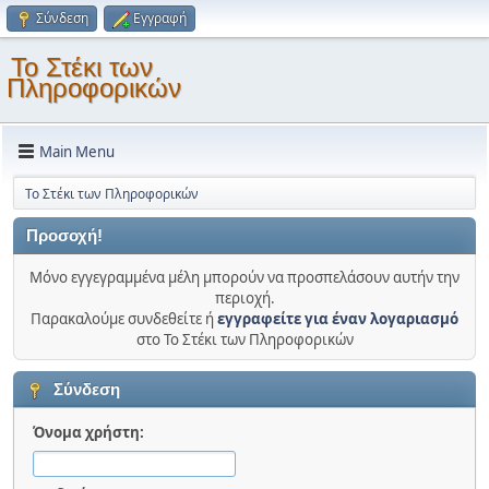
Σύνδεση
Εγγραφή
Το Στέκι των
Πληροφορικών
Main Menu
Το Στέκι των Πληροφορικών
Προσοχή!
Μόνο εγγεγραμμένα μέλη μπορούν να προσπελάσουν αυτήν την
περιοχή.
Παρακαλούμε συνδεθείτε ή
εγγραφείτε για έναν λογαριασμό
στο Το Στέκι των Πληροφορικών
Σύνδεση
Όνομα χρήστη: