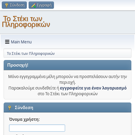
Σύνδεση
Εγγραφή
Το Στέκι των
Πληροφορικών
Main Menu
Το Στέκι των Πληροφορικών
Προσοχή!
Μόνο εγγεγραμμένα μέλη μπορούν να προσπελάσουν αυτήν την
περιοχή.
Παρακαλούμε συνδεθείτε ή
εγγραφείτε για έναν λογαριασμό
στο Το Στέκι των Πληροφορικών
Σύνδεση
Όνομα χρήστη: