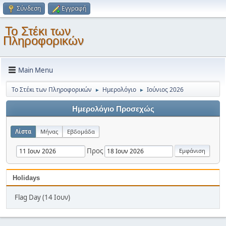
Σύνδεση
Εγγραφή
Το Στέκι των
Πληροφορικών
Main Menu
Το Στέκι των Πληροφορικών
Ημερολόγιο
Ιούνιος 2026
►
►
Ημερολόγιο Προσεχώς
Λίστα
Μήνας
Εβδομάδα
Προς
Holidays
Flag Day (14 Ιουν)