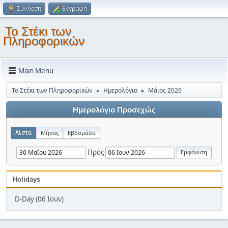
Σύνδεση
Εγγραφή
Το Στέκι των
Πληροφορικών
Main Menu
Το Στέκι των Πληροφορικών
Ημερολόγιο
Μάιος 2026
►
►
Ημερολόγιο Προσεχώς
Λίστα
Μήνας
Εβδομάδα
Προς
Holidays
D-Day (06 Ιουν)