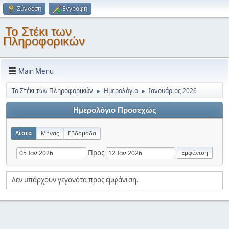
Σύνδεση
Εγγραφή
Το Στέκι των
Πληροφορικών
Main Menu
Το Στέκι των Πληροφορικών
Ημερολόγιο
Ιανουάριος 2026
►
►
Ημερολόγιο Προσεχώς
Λίστα
Μήνας
Εβδομάδα
Προς
Δεν υπάρχουν γεγονότα προς εμφάνιση.