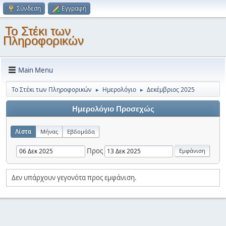
Σύνδεση
Εγγραφή
Το Στέκι των
Πληροφορικών
Main Menu
Το Στέκι των Πληροφορικών
Ημερολόγιο
Δεκέμβριος 2025
►
►
Ημερολόγιο Προσεχώς
Λίστα
Μήνας
Εβδομάδα
Προς
Δεν υπάρχουν γεγονότα προς εμφάνιση.