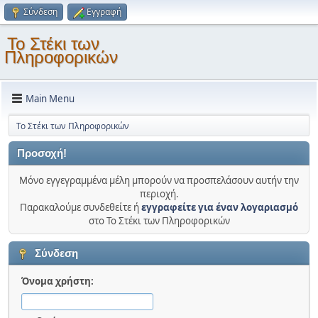
Σύνδεση
Εγγραφή
Το Στέκι των
Πληροφορικών
Main Menu
Το Στέκι των Πληροφορικών
Προσοχή!
Μόνο εγγεγραμμένα μέλη μπορούν να προσπελάσουν αυτήν την
περιοχή.
Παρακαλούμε συνδεθείτε ή
εγγραφείτε για έναν λογαριασμό
στο Το Στέκι των Πληροφορικών
Σύνδεση
Όνομα χρήστη: