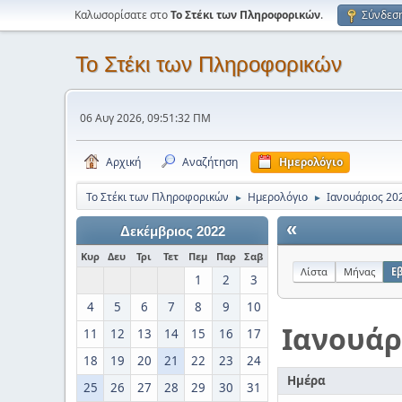
Καλωσορίσατε στο
Το Στέκι των Πληροφορικών
.
Σύνδεσ
Το Στέκι των Πληροφορικών
06 Αυγ 2026, 09:51:32 ΠΜ
Αρχική
Αναζήτηση
Ημερολόγιο
Το Στέκι των Πληροφορικών
Ημερολόγιο
Ιανουάριος 20
►
►
«
Δεκέμβριος 2022
Κυρ
Δευ
Τρι
Τετ
Πεμ
Παρ
Σαβ
Λίστα
Μήνας
Ε
1
2
3
4
5
6
7
8
9
10
Ιανουάρ
11
12
13
14
15
16
17
18
19
20
21
22
23
24
Ημέρα
25
26
27
28
29
30
31