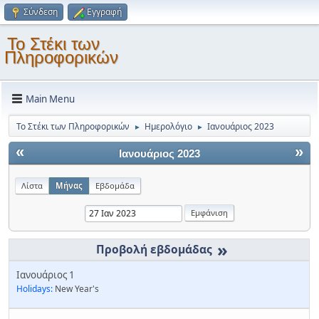
Σύνδεση
Εγγραφή
Το Στέκι των
Πληροφορικών
Main Menu
Το Στέκι των Πληροφορικών
Ημερολόγιο
Ιανουάριος 2023
►
►
«
»
Ιανουάριος 2023
Λίστα
Μήνας
Εβδομάδα
»
Ιανουάριος 1
Holidays:
New Year's