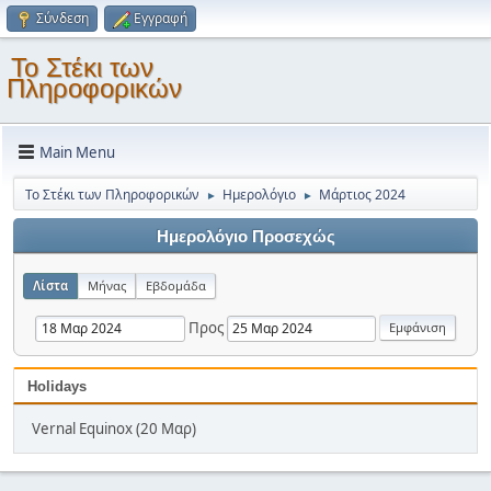
Σύνδεση
Εγγραφή
Το Στέκι των
Πληροφορικών
Main Menu
Το Στέκι των Πληροφορικών
Ημερολόγιο
Μάρτιος 2024
►
►
Ημερολόγιο Προσεχώς
Λίστα
Μήνας
Εβδομάδα
Προς
Holidays
Vernal Equinox (20 Μαρ)