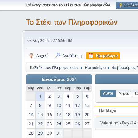
Καλωσορίσατε στο
Το Στέκι των Πληροφορικών
.
Σύνδεσ
Το Στέκι των Πληροφορικών
08 Αυγ 2026, 02:15:56 ΠΜ
Αρχική
Αναζήτηση
Ημερολόγιο
Το Στέκι των Πληροφορικών
Ημερολόγιο
Φεβρουάριος 
►
►
Ιανουάριος 2024
Κυρ
Δευ
Τρι
Τετ
Πεμ
Παρ
Σαβ
Λίστα
Μήνας
Ε
1
2
3
4
5
6
7
8
9
10
11
12
13
Holidays
14
15
16
17
18
19
20
Valentine's Day (14
21
22
23
24
25
26
27
28
29
30
31