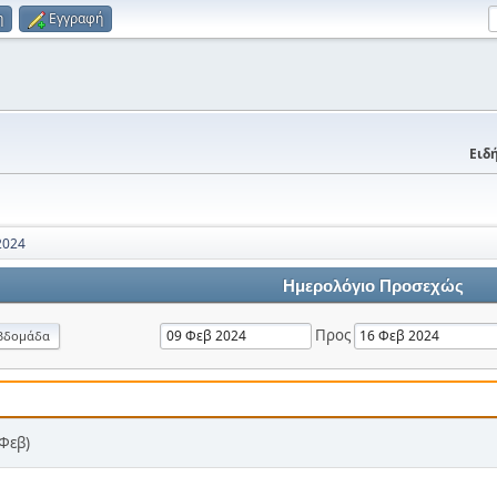
η
Εγγραφή
Ειδή
2024
Ημερολόγιο Προσεχώς
Προς
βδομάδα
 Φεβ)