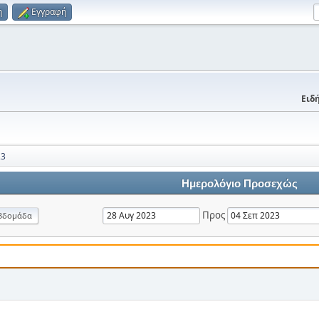
η
Εγγραφή
Ειδή
23
Ημερολόγιο Προσεχώς
Προς
βδομάδα