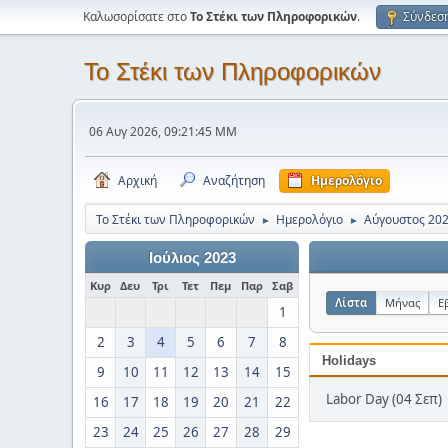
Καλωσορίσατε στο
Το Στέκι των Πληροφορικών
.
Σύνδεσ
Το Στέκι των Πληροφορικών
06 Αυγ 2026, 09:21:45 ΜΜ
Αρχική
Αναζήτηση
Ημερολόγιο
Το Στέκι των Πληροφορικών
Ημερολόγιο
Αύγουστος 20
►
►
Ιούλιος 2023
Κυρ
Δευ
Τρι
Τετ
Πεμ
Παρ
Σαβ
Λίστα
Μήνας
Ε
1
2
3
4
5
6
7
8
Holidays
9
10
11
12
13
14
15
Labor Day (04 Σεπ)
16
17
18
19
20
21
22
23
24
25
26
27
28
29