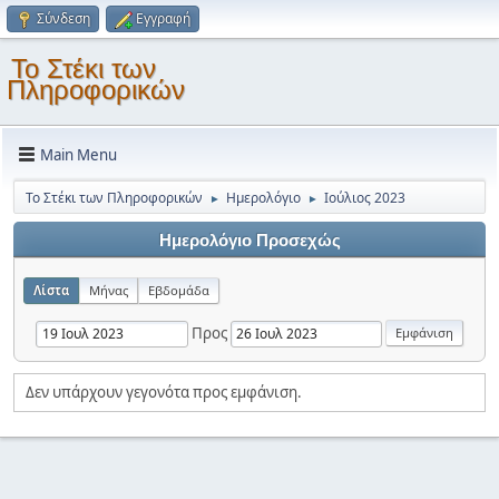
Σύνδεση
Εγγραφή
Το Στέκι των
Πληροφορικών
Main Menu
Το Στέκι των Πληροφορικών
Ημερολόγιο
Ιούλιος 2023
►
►
Ημερολόγιο Προσεχώς
Λίστα
Μήνας
Εβδομάδα
Προς
Δεν υπάρχουν γεγονότα προς εμφάνιση.