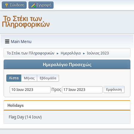
Σύνδεση
Εγγραφή
Το Στέκι των
Πληροφορικών
Main Menu
Το Στέκι των Πληροφορικών
Ημερολόγιο
Ιούνιος 2023
►
►
Ημερολόγιο Προσεχώς
Λίστα
Μήνας
Εβδομάδα
Προς
Holidays
Flag Day (14 Ιουν)