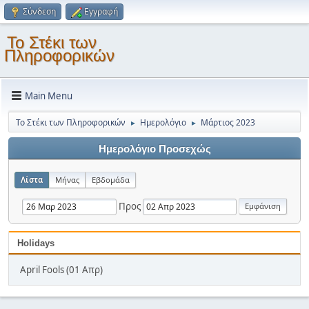
Σύνδεση
Εγγραφή
Το Στέκι των
Πληροφορικών
Main Menu
Το Στέκι των Πληροφορικών
Ημερολόγιο
Μάρτιος 2023
►
►
Ημερολόγιο Προσεχώς
Λίστα
Μήνας
Εβδομάδα
Προς
Holidays
April Fools (01 Απρ)