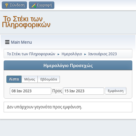
Σύνδεση
Εγγραφή
Το Στέκι των
Πληροφορικών
Main Menu
Το Στέκι των Πληροφορικών
Ημερολόγιο
Ιανουάριος 2023
►
►
Ημερολόγιο Προσεχώς
Λίστα
Μήνας
Εβδομάδα
Προς
Δεν υπάρχουν γεγονότα προς εμφάνιση.