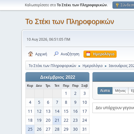
Καλωσορίσατε στο
Το Στέκι των Πληροφορικών
.
Σύνδεσ
Το Στέκι των Πληροφορικών
10 Αυγ 2026, 06:51:05 ΠΜ
Αρχική
Αναζήτηση
Ημερολόγιο
Το Στέκι των Πληροφορικών
Ημερολόγιο
Ιανουάριος 20
►
►
Δεκέμβριος 2022
Κυρ
Δευ
Τρι
Τετ
Πεμ
Παρ
Σαβ
Λίστα
Μήνας
Ε
1
2
3
4
5
6
7
8
9
10
Δεν υπάρχουν γεγον
11
12
13
14
15
16
17
18
19
20
21
22
23
24
25
26
27
28
29
30
31