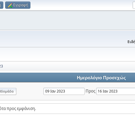
η
Εγγραφή
Ειδή
23
Ημερολόγιο Προσεχώς
Προς
βδομάδα
ότα προς εμφάνιση.