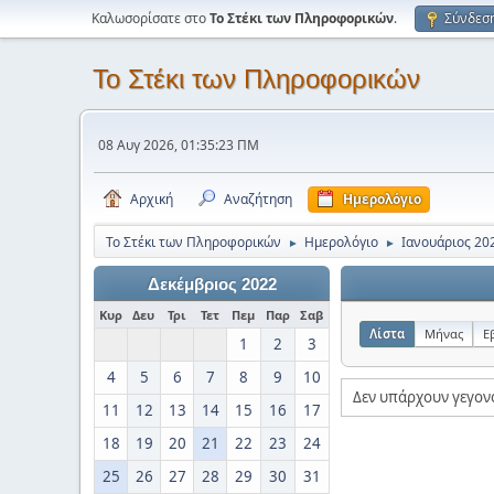
Καλωσορίσατε στο
Το Στέκι των Πληροφορικών
.
Σύνδεσ
Το Στέκι των Πληροφορικών
08 Αυγ 2026, 01:35:23 ΠΜ
Αρχική
Αναζήτηση
Ημερολόγιο
Το Στέκι των Πληροφορικών
Ημερολόγιο
Ιανουάριος 20
►
►
Δεκέμβριος 2022
Κυρ
Δευ
Τρι
Τετ
Πεμ
Παρ
Σαβ
Λίστα
Μήνας
Ε
1
2
3
4
5
6
7
8
9
10
Δεν υπάρχουν γεγον
11
12
13
14
15
16
17
18
19
20
21
22
23
24
25
26
27
28
29
30
31