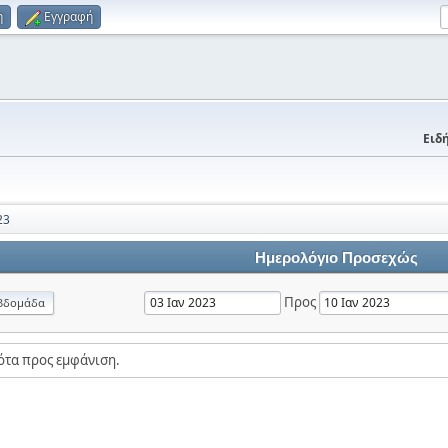
η
Εγγραφή
Ειδή
23
Ημερολόγιο Προσεχώς
Προς
βδομάδα
ότα προς εμφάνιση.