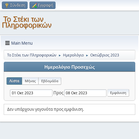
Σύνδεση
Εγγραφή
Το Στέκι των
Πληροφορικών
Main Menu
Το Στέκι των Πληροφορικών
Ημερολόγιο
Οκτώβριος 2023
►
►
Ημερολόγιο Προσεχώς
Λίστα
Μήνας
Εβδομάδα
Προς
Δεν υπάρχουν γεγονότα προς εμφάνιση.