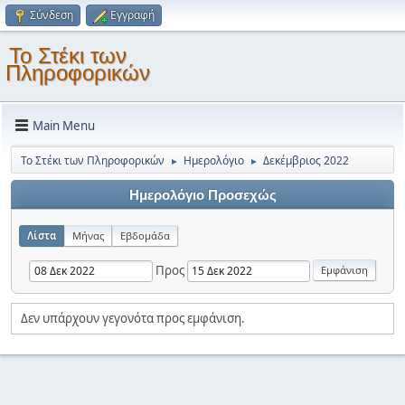
Σύνδεση
Εγγραφή
Το Στέκι των
Πληροφορικών
Main Menu
Το Στέκι των Πληροφορικών
Ημερολόγιο
Δεκέμβριος 2022
►
►
Ημερολόγιο Προσεχώς
Λίστα
Μήνας
Εβδομάδα
Προς
Δεν υπάρχουν γεγονότα προς εμφάνιση.