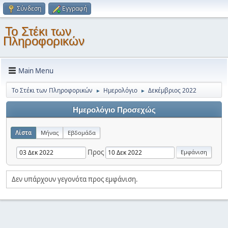
Σύνδεση
Εγγραφή
Το Στέκι των
Πληροφορικών
Main Menu
Το Στέκι των Πληροφορικών
Ημερολόγιο
Δεκέμβριος 2022
►
►
Ημερολόγιο Προσεχώς
Λίστα
Μήνας
Εβδομάδα
Προς
Δεν υπάρχουν γεγονότα προς εμφάνιση.