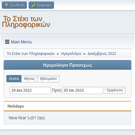
Σύνδεση
Εγγραφή
Το Στέκι των
Πληροφορικών
Main Menu
Το Στέκι των Πληροφορικών
Ημερολόγιο
Δεκέμβριος 2022
►
►
Ημερολόγιο Προσεχώς
Λίστα
Μήνας
Εβδομάδα
Προς
Holidays
New Year's (01 Ιαν)