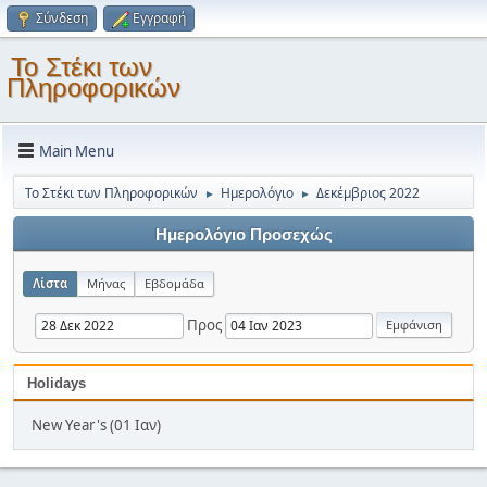
Σύνδεση
Εγγραφή
Το Στέκι των
Πληροφορικών
Main Menu
Το Στέκι των Πληροφορικών
Ημερολόγιο
Δεκέμβριος 2022
►
►
Ημερολόγιο Προσεχώς
Λίστα
Μήνας
Εβδομάδα
Προς
Holidays
New Year's (01 Ιαν)