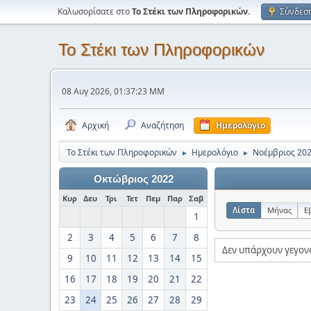
Καλωσορίσατε στο
Το Στέκι των Πληροφορικών
.
Σύνδεσ
Το Στέκι των Πληροφορικών
08 Αυγ 2026, 01:37:23 ΜΜ
Αρχική
Αναζήτηση
Ημερολόγιο
Το Στέκι των Πληροφορικών
Ημερολόγιο
Νοέμβριος 20
►
►
Οκτώβριος 2022
Κυρ
Δευ
Τρι
Τετ
Πεμ
Παρ
Σαβ
Λίστα
Μήνας
Ε
1
2
3
4
5
6
7
8
Δεν υπάρχουν γεγον
9
10
11
12
13
14
15
16
17
18
19
20
21
22
23
24
25
26
27
28
29