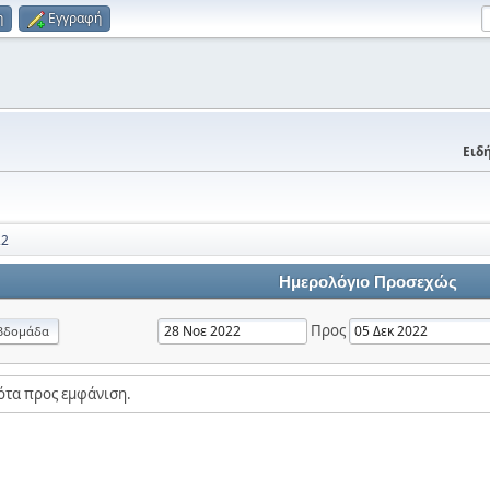
η
Εγγραφή
Ειδή
22
Ημερολόγιο Προσεχώς
Προς
βδομάδα
ότα προς εμφάνιση.