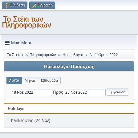
Σύνδεση
Εγγραφή
Το Στέκι των
Πληροφορικών
Main Menu
Το Στέκι των Πληροφορικών
Ημερολόγιο
Νοέμβριος 2022
►
►
Ημερολόγιο Προσεχώς
Λίστα
Μήνας
Εβδομάδα
Προς
Holidays
Thanksgiving (24 Νοε)