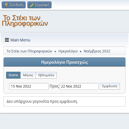
Σύνδεση
Εγγραφή
Το Στέκι των
Πληροφορικών
Main Menu
Το Στέκι των Πληροφορικών
Ημερολόγιο
Νοέμβριος 2022
►
►
Ημερολόγιο Προσεχώς
Λίστα
Μήνας
Εβδομάδα
Προς
Δεν υπάρχουν γεγονότα προς εμφάνιση.