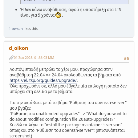
Ή δεν κάνω αναβάθμιση, αφού η υποστήριξη στα LTS
είναι για 5 χρόνια
.
1 person
likes this.
d_oikon
01 Σεπ 2025, 01:36:03 ΜΜ
#6
Λοιπόν, επειδή με τρώει το χέρι μου, προχώρησα στην
αναβάθμιση 22.04 => 24.04 ακολουθώντας τα βήματα από
https://el.ltsp.org/guides/upgrade/
.
Όλα προχωράνε οκ, αλλά μου έβγαλε μία επιλογή η οποία δεν
υπάρχει στη σελίδα με τα βήματα.
Για την ακρίβεια, μετά το βήμα "Ρύθμιση του openssh-server"
μου βγάζει:
"Ρύθμιση του unattended-upgrades" --> "What do you want to
do about modified configuration file 20auto-upgrades?"
Κι εδώ επιλέγω το "install the package maintainer's version"
όπως και στο "Ρύθμιση του openssh-server"; (επισυνάπτεται
screenshot)