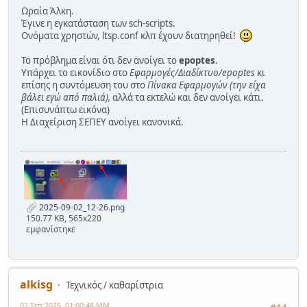
Ωραία Άλκη.
Έγινε η εγκατάσταση των sch-scripts.
Ονόματα χρηστών, ltsp.conf κλπ έχουν διατηρηθεί!
Το πρόβλημα είναι ότι δεν ανοίγει το
epoptes
.
Υπάρχει το εικονίδιο στο
Εφαρμογές/Διαδίκτυο/epoptes
κι
επίσης η συντόμευση του στο
Πίνακα Εφαρμογών (την είχα
βάλει εγώ από παλιά),
αλλά τα εκτελώ και δεν ανοίγει κάτι.
(Επισυνάπτω εικόνα)
Η Διαχείριση ΣΕΠΕΥ ανοίγει κανονικά.
2025-09-02_12-26.png
150.77 KB, 565x220
εμφανίστηκε
alkisg
Τεχνικός / καθαρίστρια
02 Σεπ 2025, 01:00:48 ΜΜ