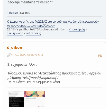
package maintainer's version".
1 person
likes this.
Ο Διερμηνευτής της ΓΛΩΣΣΑΣ για το μάθημα «Ανάπτυξη εφαρμογών
σε προγραμματιστικό περιβάλλον»
ΣΕΠΕΗΥ με Ubuntu/LTSP/sch-scripts/Επόπτη:
Υποστήριξη
-
Τεκμηρίωση
-
Συζητήσεις
d_oikon
01 Σεπ 2025, 08:20:27 ΜΜ
#8
Σ' ευχαριστώ ´Aλκη.
Tώρα μου έβγαλε το "
Aντικατάσταση προσαρμοσμένου αρχείου
ρύθμισης '/etc/fwupd/fwupd.conf';
"
Eπισυνάπτω και συνημμένη εικόνα.