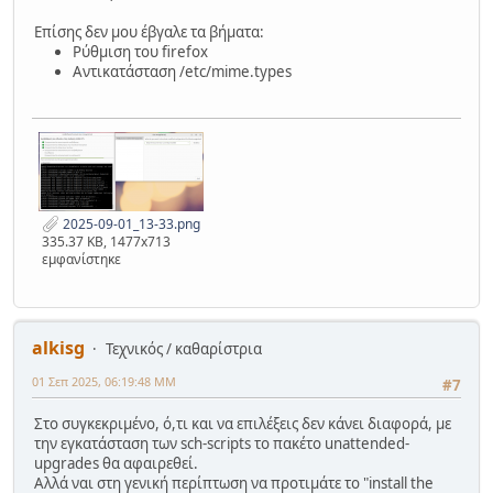
Επίσης δεν μου έβγαλε τα βήματα:
Ρύθμιση του firefox
Αντικατάσταση /etc/mime.types
2025-09-01_13-33.png
335.37 KB, 1477x713
εμφανίστηκε
alkisg
Τεχνικός / καθαρίστρια
01 Σεπ 2025, 06:19:48 ΜΜ
#7
Στο συγκεκριμένο, ό,τι και να επιλέξεις δεν κάνει διαφορά, με
την εγκατάσταση των sch-scripts το πακέτο unattended-
upgrades θα αφαιρεθεί.
Αλλά ναι στη γενική περίπτωση να προτιμάτε το "install the