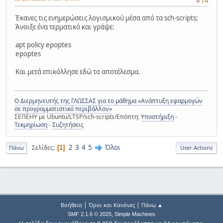
#14
Έκανες τις ενημερώσεις λογισμικού μέσα από τα sch-scripts;
Άνοιξε ένα τερματικό και γράψε:
apt policy epoptes
epoptes
Και μετά επικόλλησε εδώ το αποτέλεσμα.
Ο Διερμηνευτής της ΓΛΩΣΣΑΣ για το μάθημα «Ανάπτυξη εφαρμογών
σε προγραμματιστικό περιβάλλον»
ΣΕΠΕΗΥ με Ubuntu/LTSP/sch-scripts/Επόπτη:
Υποστήριξη
-
Τεκμηρίωση
-
Συζητήσεις
2
3
4
5
Όλοι
Σελίδες
1
Πάνω
User Actions
|
|
Βοήθεια
Όροι και Κανόνες
Πάνω ▲
,
SMF 2.1.6 © 2025
Simple Machines