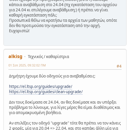
κάποια αναβάθμιση στο 24.04 (πχ εγκατάσταση του αρχείου
για 24.04 κι επιλέγουμε αναβάθμιση;) ή πρέπει να γίνει
καθαρή εγκατάσταση πάλι;
Προσωπικά θέλω να κρατήσω τα αρχεία των μαθητών, οπότε
δεν θα προτιμούσα την εγκατάσταση από την αρχή.
Ευχαριστώ!
alkisg
Τεχνικός / καθαρίστρια
01 Σεπ 2025, 09:32:02 ΠΜ
#4
Δημήτρη έχουμε δύο οδηγούς για αναβαθμίσεις:
https://el.ltsp.org/guides/upgrade/
https://el.ltsp.org/guides/clean-upgrade/
Δεν τους δοκίμασα σε 24.04, αν θες δοκίμασε και αν υπάρξει
πρόβλημα το λύνουμε, για λίγες μέρες θα είμαι διαθέσιμος και
για απομακρυσμένη βοήθεια.
Αν επιλέξεις τον οδηγό "upgrade" τότε θα πρέπει να τον κάνεις
2 φορές, μία για 20.04 => 22.04, και στο καπάκι άλλη μία για