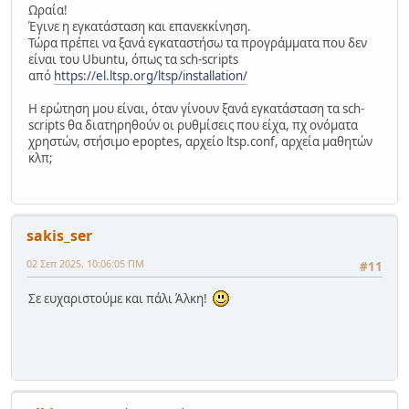
Ωραία!
Έγινε η εγκατάσταση και επανεκκίνηση.
Τώρα πρέπει να ξανά εγκαταστήσω τα προγράμματα που δεν
είναι του Ubuntu, όπως τα sch-scripts
από
https://el.ltsp.org/ltsp/installation/
Η ερώτηση μου είναι, όταν γίνουν ξανά εγκατάσταση τα sch-
scripts θα διατηρηθούν οι ρυθμίσεις που είχα, πχ ονόματα
χρηστών, στήσιμο epoptes, αρχείο ltsp.conf, αρχεία μαθητών
κλπ;
sakis_ser
02 Σεπ 2025, 10:06:05 ΠΜ
#11
Σε ευχαριστούμε και πάλι Άλκη!