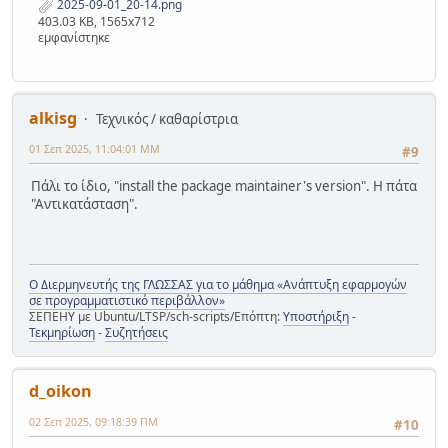
2025-09-01_20-14.png
403.03 KB, 1565x712
εμφανίστηκε
alkisg
Τεχνικός / καθαρίστρια
01 Σεπ 2025, 11:04:01 ΜΜ
#9
Πάλι το ίδιο, "install the package maintainer's version". Η πάτα
"Αντικατάσταση".
Ο Διερμηνευτής της ΓΛΩΣΣΑΣ για το μάθημα «Ανάπτυξη εφαρμογών
σε προγραμματιστικό περιβάλλον»
ΣΕΠΕΗΥ με Ubuntu/LTSP/sch-scripts/Επόπτη:
Υποστήριξη
-
Τεκμηρίωση
-
Συζητήσεις
d_oikon
02 Σεπ 2025, 09:18:39 ΠΜ
#10