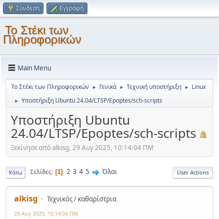
Σύνδεση
Εγγραφή
Το Στέκι των
Πληροφορικών
Main Menu
Το Στέκι των Πληροφορικών
Γενικά
Τεχνική υποστήριξη
Linux
►
►
►
Υποστήριξη Ubuntu 24.04/LTSP/Epoptes/sch-scripts
►
Υποστήριξη Ubuntu
24.04/LTSP/Epoptes/sch-scripts
Ξεκίνησε από alkisg, 29 Αυγ 2025, 10:14:04 ΠΜ
2
3
4
5
Όλοι
Σελίδες
1
Κάτω
User Actions
alkisg
Τεχνικός / καθαρίστρια
29 Αυγ 2025, 10:14:04 ΠΜ