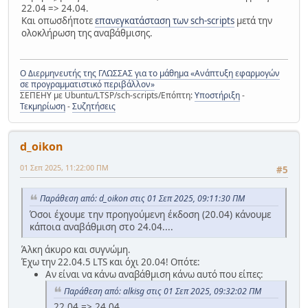
22.04 => 24.04.
Και οπωσδήποτε
επανεγκατάσταση των sch-scripts
μετά την
ολοκλήρωση της αναβάθμισης.
Ο Διερμηνευτής της ΓΛΩΣΣΑΣ για το μάθημα «Ανάπτυξη εφαρμογών
σε προγραμματιστικό περιβάλλον»
ΣΕΠΕΗΥ με Ubuntu/LTSP/sch-scripts/Επόπτη:
Υποστήριξη
-
Τεκμηρίωση
-
Συζητήσεις
d_oikon
01 Σεπ 2025, 11:22:00 ΠΜ
#5
Παράθεση από: d_oikon στις 01 Σεπ 2025, 09:11:30 ΠΜ
Όσοι έχουμε την προηγούμενη έκδοση (20.04) κάνουμε
κάποια αναβάθμιση στο 24.04....
Άλκη άκυρο και συγνώμη.
Έχω την 22.04.5 LTS και όχι 20.04! Οπότε:
Αν είναι να κάνω αναβάθμιση κάνω αυτό που είπες:
Παράθεση από: alkisg στις 01 Σεπ 2025, 09:32:02 ΠΜ
22.04 => 24.04.