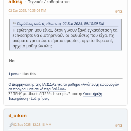
alkisg
Τεχνικός / καθαρίστρια
02 Σεπ 2025, 10:35:06 ΠΜ
#12
Παράθεση από: d_oikon στις 02 Σεπ 2025, 09:18:39 ΠΜ
Η ερώτηση μου είναι, όταν γίνουν ξανά εγκατάσταση τα
sch-scripts θα διατηρηθούν οι ρυθμίσεις που είχα, πχ
ονόματα χρηστών, στήσιμο epoptes, αρχείο ltsp.conf,
αρχεία μαθητών κλπ;
Ναι.
1 person
likes this.
Ο Διερμηνευτής της ΓΛΩΣΣΑΣ για το μάθημα «Ανάπτυξη εφαρμογών
σε προγραμματιστικό περιβάλλον»
ΣΕΠΕΗΥ με Ubuntu/LTSP/sch-scripts/Επόπτη:
Υποστήριξη
-
Τεκμηρίωση
-
Συζητήσεις
d_oikon
02 Σεπ 2025, 12:28:18 ΜΜ
#13