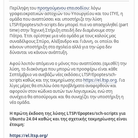
Περίληψη του
προηγούμενου επεισοδίου
: λόγω
γραφειοκρατικών αστοχιών του Υπουργείου και του ΙΤΥΕ, η
ομάδα που αναπτύσσει και υποστήριζε την λύση
LTSP/Epoptes/sch-scripts δεν μπορεί πια να απασχοληθεί (part
time) στην Τεχνική Στήριξη επειδή δεν διαμένουμε στην
Πάτρα. Έτσι ορίστηκε μια νέα ομάδα με τους καλούς μας
συναδέλφους Σπύρο, Αλέξανδρο και Γιάννη, οι οποίοι θα
κάνουν υποστήριξη στα σχολεία αλλά για την ώρα δεν
δύνανται να κάνουν ανάπτυξη.
Αφού λοιπόν απόμεινα ο μόνος που αναπτύσσει (αμισθί!) την
λύση, το διακόνημα που μπορώ να προσφέρω είναι κάθε
Σεπτέμβριο να ανεβάζω νέες εκδόσεις LTSP/Epoptes/sch-
scripts καθώς και της τεκμηρίωσης στο
https://el.ltsp.org
. Για
λίγες μέρες θα επιλύω όσα προβλήματα αναφερθούν και
αφορούν στον κώδικα αυτών των λογισμικών, ενώ στη
συνέχεια θα αποσύρομαι και θα συνεχίζει την υποστήριξη η
νέα ομάδα.
Η πρώτη έκδοση της λύσης LTSP/Epoptes/sch-scripts για
Ubuntu 24.04 καθώς και της σχετικής τεκμηρίωσης είναι
έτοιμη:
https://el.ltsp.org/