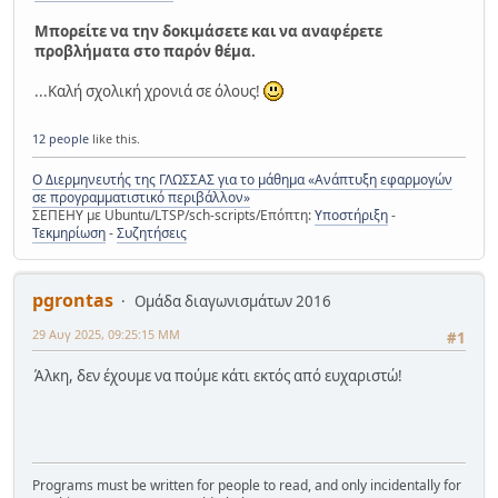
Μπορείτε να την δοκιμάσετε και να αναφέρετε
προβλήματα στο παρόν θέμα.
...Καλή σχολική χρονιά σε όλους!
12 people
like this.
Ο Διερμηνευτής της ΓΛΩΣΣΑΣ για το μάθημα «Ανάπτυξη εφαρμογών
σε προγραμματιστικό περιβάλλον»
ΣΕΠΕΗΥ με Ubuntu/LTSP/sch-scripts/Επόπτη:
Υποστήριξη
-
Τεκμηρίωση
-
Συζητήσεις
pgrontas
Ομάδα διαγωνισμάτων 2016
29 Αυγ 2025, 09:25:15 ΜΜ
#1
Άλκη, δεν έχουμε να πούμε κάτι εκτός από ευχαριστώ!
Programs must be written for people to read, and only incidentally for