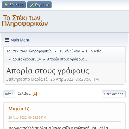
Σύνδεση
Εγγραφή
Το Στέκι των
Πληροφορικών
Main Menu
Το Στέκι των Πληροφορικών
Γενικό Λύκειο
Γ΄ Λυκείου
►
►
Δομές δεδομένων
Απορία στους γράφους...
►
►
Απορία στους γράφους...
Ξεκίνησε από Mαρία Τζ., 26 Απρ 2022, 06:28:56 ΠΜ
Σελίδες
1
Κάτω
User Actions
Mαρία Τζ.
26 Απρ 2022, 06:28:56 ΠΜ
Χρόνια πολλά σε όλους! Ίσως χαζή η ερώτησή μου, αλλά