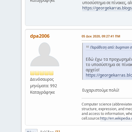
Καταγράφηκε
υποσύστημα σε πίνακες, αλλ
https://georgekarras.blog
dpa2006
05 Δεκ 2020, 09:27:41 ΠΜ
Παράθεση από: bugman στ
Εδώ έχω τα προχωρημένα
τo υποσύστημα σε πίνακ
αρχείο!
https://georgekarras.b
Δεινόσαυρος
μηνύματα: 992
Ευχαριστούμε πολύ!
Καταγράφηκε
Computer science (abbreviated C
structure, expression, and mec
and access to information, whe
cell.source:
http://en.wikipedi