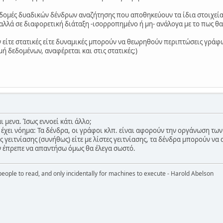
δομές δυαδικών δένδρων αναζήτησης που αποθηκεύουν τα ίδια στοιχεία 
 αλλά σε διαφορετική διάταξη -ισορροπημένο ή μη- ανάλογα με το πως θα
ν είτε στατικές είτε δυναμικές μπορούν να θεωρηθούν περιπτώσεις γράφω
μή δεδομένων, αναφέρεται και στις στατικές;)
ι μενα. Ίσως εννοεί κάτι άλλο;
ν έχει νόημα: Τα δένδρα, οι γράφοι κλπ. είναι αφορούν την οργάνωση τω
ες γειτνίασης (συνήθως) είτε με λίστες γειτνίασης, τα δένδρα μπορούν 
ν έπρεπε να απαντήσω όμως θα έλεγα σωστό.
eople to read, and only incidentally for machines to execute - Harold Abelson