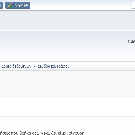
η
Εγγραφή
Ειδή
Δομές δεδομένων
Δένδρα και Γράφοι
►
σεις που βρήκα σε Σ-Λ και δεν είμαι σίγουρη: