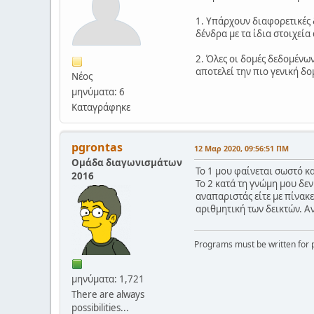
1. Υπάρχουν διαφορετικές 
δένδρα με τα ίδια στοιχεία
2. Όλες οι δομές δεδομένω
αποτελεί την πιο γενική δο
Νέος
μηνύματα: 6
Καταγράφηκε
pgrontas
12 Μαρ 2020, 09:56:51 ΠΜ
Ομάδα διαγωνισμάτων
Το 1 μου φαίνεται σωστό κα
2016
Το 2 κατά τη γνώμη μου δε
αναπαριστάς είτε με πίνακ
αριθμητική των δεικτών. Α
Programs must be written for p
μηνύματα: 1,721
There are always
possibilities...