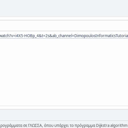
watch?v=i4X5-HOBp_4&t=2s&ab_channel=DimopoulosInformaticsTutoria
ογράμματα σε ΓΛΩΣΣΑ, όπου υπάρχει το πρόγραμμα Dijkstra algorithm 2