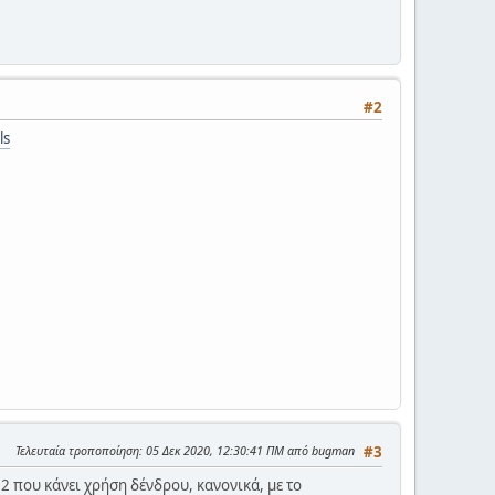
#2
ls
Τελευταία τροποποίηση
: 05 Δεκ 2020, 12:30:41 ΠΜ από bugman
#3
 που κάνει χρήση δένδρου, κανονικά, με τo