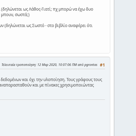
(δηλώνεται ως Λάθος-Γιατί; πχ μπορώ να έχω δυο
 μπουν, σωστά;)
ν (δηλώνεται ως Σωστό - στο βιβλίο αναφέρει ότι
Τελευταία τροποποίηση
: 12 Μαρ 2020, 10:07:06 ΠΜ από pgrontas
#1
ν δεδομένων και όχι την υλοποίηση. Τους γράφους τους
να αναπαρασταθούν και με πίνακες χρησιμοποιώντας