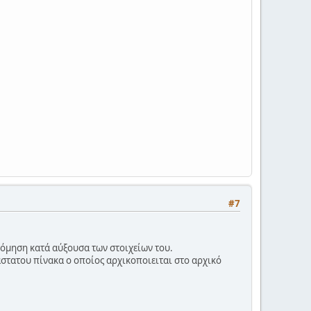
#7
νόμηση κατά αύξουσα των στοιχείων του.
στατου πίνακα ο οποίος αρχικοποιειται στο αρχικό