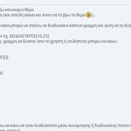
ίξω καινούριο θέμα.
χο (και επειδη εκανα και κοπο να το βρω το θεμα
)..
ίνακα μπορώ να στελνω σε διαδικασια καποια γραμμη και αυτη να τη δια
ν πχ. ΔΙΣΔΙΑΣΤΑΤΟΣ[10,25]
 η γραμμη να δινεται απο το χρηστη ή οτιδηποτε) μπορω να κανω :
[ι])
Ν)
ελω να κανω σε εναν δισδιαστατο μεσω συναρτησης ή διαδικασίας παντα 
και στηλες?