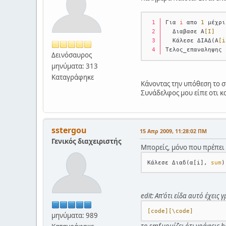
Για 
i
 απο 
1
 μέχρι
  Διαβασε Α
[Ι]
  Κάλεσε ΔΙΑΔ(Α
[i
Tελος_επαναληψης
Δεινόσαυρος
μηνύματα: 313
Καταγράφηκε
Κάνοντας την υπόθεση το στ
Συνάδελφος μου είπε οτι κατ
sstergou
15 Απρ 2009, 11:28:02 ΠΜ
Γενικός διαχειριστής
Μπορείς, μόνο που πρέπει κ
Κάλεσε Διαδ(α[i], 
sum
edit: Απ'ότι είδα αυτό έχεις
[code]
[\code]
μηνύματα: 989
το smf νομίζει ότι γράφεις b