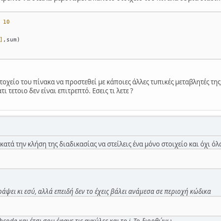
 
10
]
,sum)
οχείο του πίνακα να προστεθεί με κάποιες άλλες τυπικές μεταβλητές της
ι τετοιο δεν είναι επιτρεπτό. Εσεις τι λετε ?
ατά την κλήση της διαδικασίας να στείλεις ένα μόνο στοιχείο και όχι ό
 γράψει κι εσύ, αλλά επειδή δεν το έχεις βάλει ανάμεσα σε περιοχή κώδικα
bcode και έτσι σου έφαγε τις αγκύλες και το i. Το διορθώνω