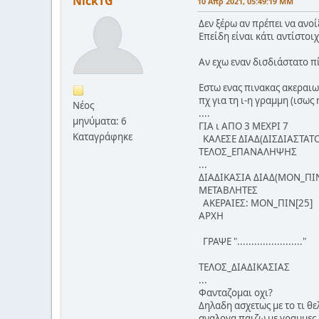
NickTG
10 Απρ 2021, 05:49:19 ΜΜ
Δεν ξέρω αν πρέπει να ανο
Επείδη είναι κάτι αντίστοι
Αν εχω εναν δισδιάστατο π
Εστω ενας πινακας ακεραιω
πχ για τη ι-η γραμμη (ισως
Νέος
....
μηνύματα: 6
ΓΙΑ ι ΑΠΟ 3 ΜΕΧΡΙ 7
Καταγράφηκε
ΚΑΛΕΣΕ ΔΙΑΔ(ΔΙΣΔΙΑΣΤΑΤΟΣ
ΤΕΛΟΣ_ΕΠΑΝΑΛΗΨΗΣ
...
ΔΙΑΔΙΚΑΣΙΑ ΔΙΑΔ(ΜΟΝ_ΠΙ
ΜΕΤΑΒΛΗΤΕΣ
ΑΚΕΡΑΙΕΣ: ΜΟΝ_ΠΙΝ[25]
ΑΡΧΗ
ΓΡΑΨΕ "......................."
ΤΕΛΟΣ_ΔΙΑΔΙΚΑΣΙΑΣ
...
Φανταζομαι οχι?
Δηλαδη ασχετως με το τι θ
αναλογα παιζω με γραμμες 