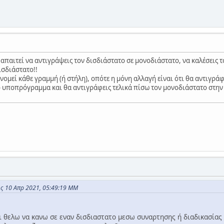
 απαιτεί να αντιγράψεις τον δισδιάστατο σε μονοδιάστατο, να καλέσεις 
ισδιάστατο!!
ξινομεί κάθε γραμμή (ή στήλη), οπότε η μόνη αλλαγή είναι ότι θα αντιγρά
ο υποπρόγραμμα και θα αντιγράφεις τελικά πίσω τον μονοδιάστατο στην
ις 10 Απρ 2021, 05:49:19 ΜΜ
ι θελω να κανω σε εναν δισδιαστατο μεσω συναρτησης ή διαδικασίας