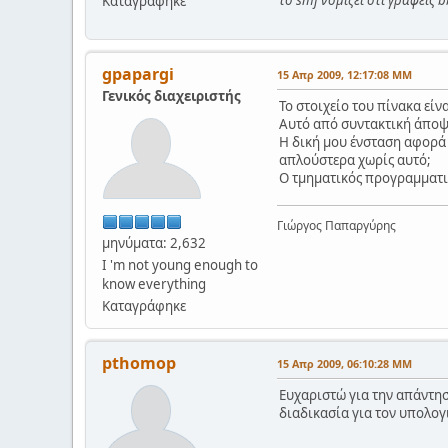
Καταγράφηκε
gpapargi
15 Απρ 2009, 12:17:08 ΜΜ
Γενικός διαχειριστής
Το στοιχείο του πίνακα είν
Αυτό από συντακτική άποψ
Η δική μου ένσταση αφορά 
απλούστερα χωρίς αυτό;
Ο τμηματικός προγραμματισ
Γιώργος Παπαργύρης
μηνύματα: 2,632
I 'm not young enough to
know everything
Καταγράφηκε
pthomop
15 Απρ 2009, 06:10:28 ΜΜ
Eυχαριστώ για την απάντησ
διαδικασία για τον υπολογ