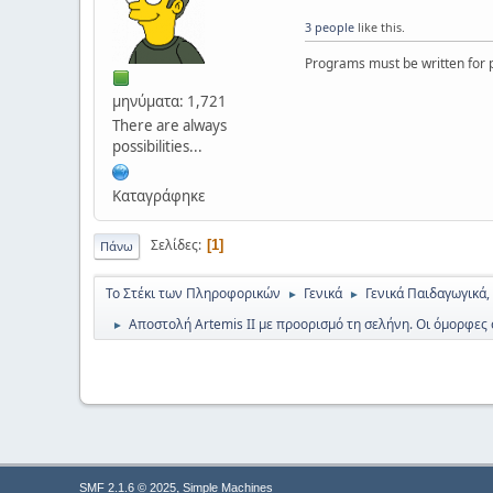
3 people
like this.
Programs must be written for p
μηνύματα: 1,721
There are always
possibilities...
Καταγράφηκε
Σελίδες
1
Πάνω
Το Στέκι των Πληροφορικών
Γενικά
Γενικά Παιδαγωγικά,
►
►
Αποστολή Artemis II με προορισμό τη σελήνη. Οι όμορφες
►
,
SMF 2.1.6 © 2025
Simple Machines