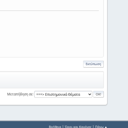
Εκτύπωση
Μεταπήδηση σε
|
|
Βοήθεια
Όροι και Κανόνες
Πάνω ▲