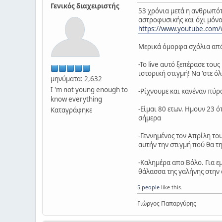
Γενικός διαχειριστής
53 χρόνια μετά η ανθρωπότ
αστροφυσικής και όχι μόνο
https://www.youtube.com/
Μερικά όμορφα σχόλια από
-Το live αυτό ξεπέρασε του
ιστορική στιγμή! Να 'στε ό
μηνύματα: 2,632
I 'm not young enough to
-Ρίχνουμε και κανέναν πύρ
know everything
-Είμαι 80 ετων. Ημουν 23
Καταγράφηκε
σήμερα
-Γεννημένος τον Απρίλη το
αυτήν την στιγμή πού θα τ
-Καλημέρα απο Βόλο. Για ε
θάλασσα της γαλήνης στην 
5 people
like this.
Γιώργος Παπαργύρης