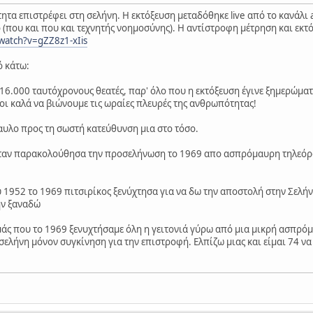
ητα επιστρέφει στη σελήνη. Η εκτόξευση μεταδόθηκε live από το κανάλι 
 (που και που και τεχνητής νοημοσύνης). Η αντίστροφη μέτρηση και εκτ
watch?v=gZZ8z1-xIis
 κάτω:
ς 16.000 ταυτόχρονους θεατές, παρ' όλο που η εκτόξευση έγινε ξημερώμα
λοι καλά να βιώνουμε τις ωραίες πλευρές της ανθρωπότητας!
αυλο προς τη σωστή κατεύθυνση μια στο τόσο.
 όταν παρακολούθησα την προσελήνωση το 1969 απο ασπρόμαυρη τηλεόρα
υ 1952 το 1969 πιτσιρίκος ξενύχτησα για να δω την αποστολή στην Σελήν
ην ξαναδώ
μάς που το 1969 ξενυχτήσαμε όλη η γειτονιά γύρω από μια μικρή ασπρό
σελήνη μόνον συγκίνηση για την επιστροφή. Ελπίζω μιας και είμαι 74 ν