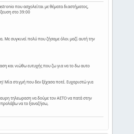
astronio που ασχολείται με θέματα διαστήματος,
όξευση στο 39:00
τα. Με συγκινεί πολύ που ζήσαμε όλοι μαζί αυτή την
ση και νιώθω ευτυχής που ζω για να το δω αυτο
η! Μία στιγμή που δεν ξέχασα ποτέ. Ευχαριστώ για
μαυρη τηλεωραση να δούμε τον ΑΕΤΟ να πατά στην
α προλάβω να το ξαναζήσω,