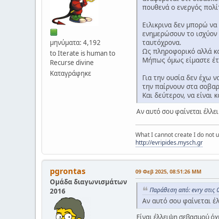
πουθενά ο ενεργός πολίτ
Ειλικρινα δεν μπορώ να
ενημερώσουν το ισχύον 
ταυτόχρονα.
μηνύματα: 4,192
Ως πληροφορικό αλλά κα
to Iterate is human to
Μήπως όμως είμαστε έτσ
Recurse divine
Καταγράφηκε
Για την ουσία δεν έχω 
την παίρνουν στα σοβαρ
Και δεύτερον, να είναι 
Αν αυτό σου φαίνεται έλλε
What I cannot create I do not
http://evripides.mysch.gr
pgrontas
09 Φεβ 2025, 08:51:26 ΜΜ
Ομάδα διαγωνισμάτων
Παράθεση από: evry στις 
2016
Αν αυτό σου φαίνεται έ
Είναι έλλειψη σεβασμού όχ