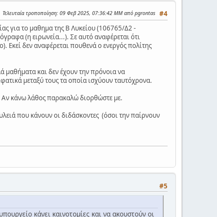
Τελευταία τροποποίηση
: 09 Φεβ 2025, 07:36:42 ΜΜ από pgrontas
#4
ας για το μαθημα της Β Λυκείου (106765/Δ2 -
γραφα (η ειρωνεία...). Σε αυτό αναφέρεται ότι
). Εκεί δεν αναφέρεται πουθενά ο ενεργός πολίτης
λά μαθήματα και δεν έχουν την πρόνοια να
ιφατικά μεταξύ τους τα οποία ισχύουν ταυτόχρονα.
α; Αν κάνω λάθος παρακαλώ διορθώστε με.
ουλειά που κάνουν οι διδάσκοντες (όσοι την παίρνουν
#5
υπουργείο κάνει καινοτομίες και να ακουστούν οι