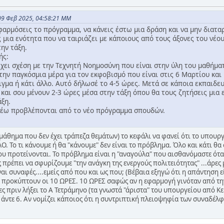
09 Φεβ 2025, 04:58:21 ΜΜ
φαρμόσεις το πρόγραμμα, να κάνεις έστω μια δράση και να μην διατα
ς μια ενότητα που να ταιριάζει με κάποιους από τους άξονες του νέο
την τάξη.
ής:
χει σχέση με την Τεχνητή Νοημοσύνη που είναι στην ύλη του μαθήματο
την παγκόσμια μέρα για τον εκφοβισμό που είναι στις 6 Μαρτίου και 
ειγμα ή κάτι άλλο. Αυτό δήλωσέ το 4-5 ώρες. Μετά σε κάποια εκπαιδε
 και σου μένουν 2-3 ώρες μέσα στην τάξη όπου θα τους ζητήσεις μια 
άξη.
έω προβλέπονται από το νέο πρόγραμμα σπουδών.
μάθημα που δεν έχει τράπεζα θεμάτων) το κεφάλι να φανεί ότι το υπουργ
Ο. Το τι κάνουμε ή θα "κάνουμε" δεν είναι το πρόβλημα. Όλο και κάτι 
υ προτείνονται. Το πρόβλημα είναι η "αναγούλα" που αισθανόμαστε ότα
 πρέπει να σφυρίζουμε "την ανάγκη της ενεργούς πολιτειότητας" ...άρες
αι συναφές....εμείς από που και ως που; (Βέβαια εξηγώ ότι η απάντηση ε
 προκύπτουν οι 10 ΩΡΕΣ. 10 ΩΡΕΣ σαφώς αν η εφαρμογή γινόταν από την
ες πριν λήξει το Α Τετράμηνο (τα γνωστά "άριστα" του υπουργείου από Κ
5 άντε 6. Αν νομίζει κάποιος ότι η συντριπτική πλειοψηφία των συναδέλ