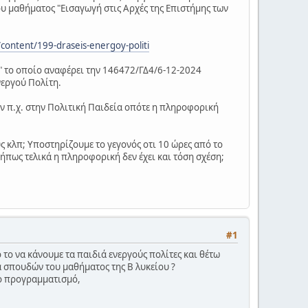
ου μαθήματος "Εισαγωγή στις Αρχές της Επιστήμης των
content/199-draseis-energoy-politi
" το οποίο αναφέρει την 146472/ΓΔ4/6-12-2024
νεργού Πολίτη.
των π.χ. στην Πολιτική Παιδεία οπότε η πληροφορική
 κλπ; Υποστηρίζουμε το γεγονός οτι 10 ώρες από το
Μήπως τελικά η πληροφορική δεν έχει και τόση σχέση;
#1
 το να κάνουμε τα παιδιά ενεργούς πολίτες και θέτω
α σπουδών του μαθήματος της Β λυκείου ?
ο προγραμματισμό,