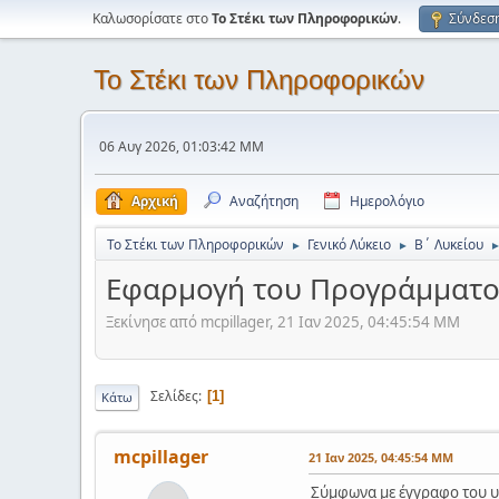
Καλωσορίσατε στο
Το Στέκι των Πληροφορικών
.
Σύνδεσ
Το Στέκι των Πληροφορικών
06 Αυγ 2026, 01:03:42 ΜΜ
Αρχική
Αναζήτηση
Ημερολόγιο
Το Στέκι των Πληροφορικών
Γενικό Λύκειο
Β΄ Λυκείου
►
►
Εφαρμογή του Προγράμματο
Ξεκίνησε από mcpillager, 21 Ιαν 2025, 04:45:54 ΜΜ
Σελίδες
1
Κάτω
mcpillager
21 Ιαν 2025, 04:45:54 ΜΜ
Σύμφωνα με έγγραφο του υ