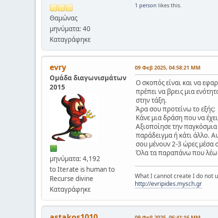
1 person
likes this.
Θαμώνας
μηνύματα: 40
Καταγράφηκε
evry
09 Φεβ 2025, 04:58:21 ΜΜ
Ομάδα διαγωνισμάτων
Ο σκοπός είναι και να εφαρ
2015
πρέπει να βρεις μια ενότητ
στην τάξη.
Άρα σου προτείνω το εξής:
Κάνε μια δράση που να έχει
Αξιοποίησε την παγκόσμια μ
παράδειγμα ή κάτι άλλο. Αυ
σου μένουν 2-3 ώρες μέσα σ
Όλα τα παραπάνω που λέω
μηνύματα: 4,192
to Iterate is human to
What I cannot create I do not
Recurse divine
http://evripides.mysch.gr
Καταγράφηκε
astakos1010
09 Φεβ 2025, 06:41:16 ΜΜ