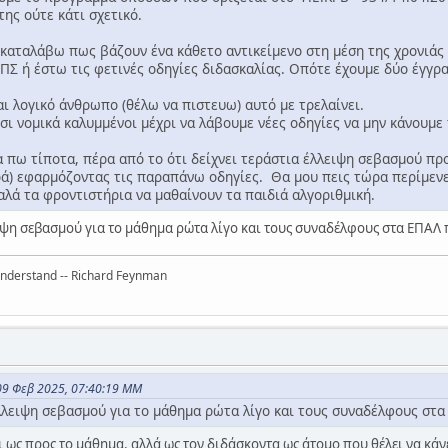
ης ούτε κάτι σχετικό.
 καταλάβω πως βάζουν ένα κάθετο αντικείμενο στη μέση της χρονιάς 
ΠΣ ή έστω τις φετινές οδηγίες διδασκαλίας. Οπότε έχουμε δύο έγγρ
ι λογικό άνθρωπο (θέλω να πιστευω) αυτό με τρελαίνει.
ι νομικά καλυμμένοι μέχρι να λάβουμε νέες οδηγίες να μην κάνουμε
να πω τίποτα, πέρα από το ότι δείχνει τεράστια έλλειψη σεβασμού πρ
ά) εφαρμόζοντας τις παραπάνω οδηγίες. Θα μου πεις τώρα περίμενες
καλά τα φροντιστήρια να μαθαίνουν τα παιδιά αλγοριθμική.
ιψη σεβασμού για το μάθημα ρώτα λίγο και τους συναδέλφους στα ΕΠΑΛ 
 understand -- Richard Feynman
09 Φεβ 2025, 07:40:19 ΜΜ
λλειψη σεβασμού για το μάθημα ρώτα λίγο και τους συναδέλφους στα
ι ως προς το μάθημα, αλλά ως τον διδάσκοντα ως άτομο που θέλει να κάν