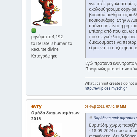
γνωστές μεγαλοστομίες.
ακολουθήσουμε copy-pas
βασικού μαθήματος καλλ
κουκουνάρες. Στην Α Λυκ
απάντηση είναι η μη τρά
Επίσης από που και ως 
που η εγκύκλιος έφτασε 
μηνύματα: 4,192
δικαιούμαστε να περιορ
to Iterate is human to
είμαι να το συζητήσουμ
Recurse divine
Καταγράφηκε
Εγώ πρότεινα έναν τρόπο γ
Προφανώς μπορείτε να κάνετ
What I cannot create I do not
http://evripides.mysch.gr
evry
09 Φεβ 2025, 07:40:19 ΜΜ
Ομάδα διαγωνισμάτων
Παράθεση από: pgrontas 
2015
Ευριπίδη, χωρίς παρεξή
- 18.09.2024) που από ό
αναφέρεται ότι διδάσκο