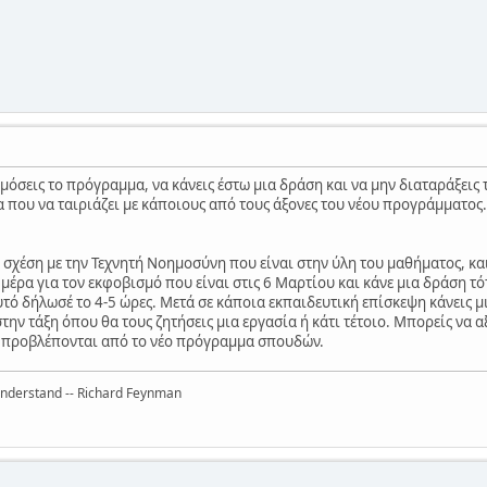
μόσεις το πρόγραμμα, να κάνεις έστω μια δράση και να μην διαταράξεις 
α που να ταιριάζει με κάποιους από τους άξονες του νέου προγράμματος. 
 σχέση με την Τεχνητή Νοημοσύνη που είναι στην ύλη του μαθήματος, και
έρα για τον εκφοβισμό που είναι στις 6 Μαρτίου και κάνε μια δράση τότ
τό δήλωσέ το 4-5 ώρες. Μετά σε κάποια εκπαιδευτική επίσκεψη κάνεις μι
την τάξη όπου θα τους ζητήσεις μια εργασία ή κάτι τέτοιο. Μπορείς να α
 προβλέπονται από το νέο πρόγραμμα σπουδών.
 understand -- Richard Feynman