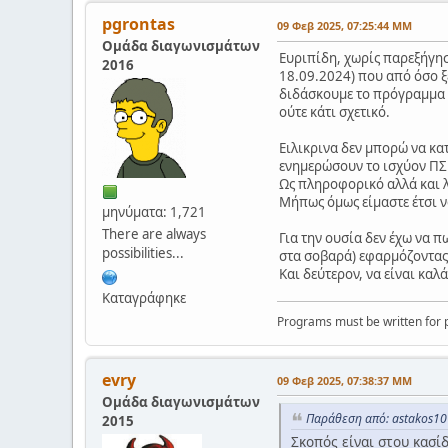
pgrontas
09 Φεβ 2025, 07:25:44 ΜΜ
Ομάδα διαγωνισμάτων
Ευριπίδη, χωρίς παρεξήγησ
2016
18.09.2024) που από όσο ξέ
διδάσκουμε το πρόγραμμα σ
ούτε κάτι σχετικό.
Ειλικρινα δεν μπορώ να κα
ενημερώσουν το ισχύον ΠΣ 
Ως πληροφορικό αλλά και λ
Μήπως όμως είμαστε έτσι ν
μηνύματα: 1,721
There are always
Για την ουσία δεν έχω να π
possibilities...
στα σοβαρά) εφαρμόζοντας 
Και δεύτερον, να είναι καλ
Καταγράφηκε
Programs must be written for p
evry
09 Φεβ 2025, 07:38:37 ΜΜ
Ομάδα διαγωνισμάτων
Παράθεση από: astakos10
2015
Σκοπός είναι στου κασίδ