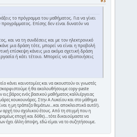
#3
ράξεις το πρόγραμμα του μαθήματος. Για να γίνει
υ προγράμματος. Επίσης δεν είναι δυνατόν να
ς, και να τη συνδέσεις και με τον ηλεκτρονικό
κάνε μια δράση τότε, μπορεί να είναι η προβολή
υτική επίσκεψη κάνεις μια ακόμα σχετική δράση
εργασία ή κάτι τέτοιο. Μπορείς να αξιοποιήσεις
είο κάνει καινοτομίες και να ακουστούν οι γνωστές
θα σκαρφιστούμε ή θα ακολουθήσουμε copy-paste
ν εις βάρος ενός βασικού μαθήματος καλλιέργειας
 μάρες κουκουνάρες. Στην Α Λυκείου και στο μάθημα
ίναι η μη τράπεζα θεμάτων...και αποκλειστικά αυτό!).
 αρχή του σχολικού έτους. Από τη στιγμή που η
εραμέως εποχή και δόθε)...τότε δικαιούμαστε να
φων έχει άλλη άποψη, εδώ είμαι να το συζητήσουμε.