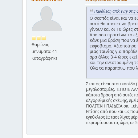
Παράθεση από: evry στις 
Ο σκοπός είναι και να ε
αυτό θα πρέπει να βρει
γίνουν και οι 10 ώρες σ
Άρα σου προτείνω το εξ
Κάνε μια δράση που να έ
Θαμώνας
εκφοβισμό. Αξιοποίησε 
μιας ταινίας για παράδ
μηνύματα: 41
άρα άλλες 3-4 ώρες εκεί
Καταγράφηκε
και την ανεστραμμένη τ
Όλα τα παραπάνω που λ
Σκοπός είναι στου κασίδα (
μεγαλοστομίες. ΤΙΠΟΤΕ ΑΛΛ
κάποια δράση από αυτές πο
αλγοριθμικής σκέψης, εμείς
ΠΟΛΙΤΙΚΗ ΠΑΙΔΕΙΑ οκ....είν
Επίσης από που και ως που
εγκύκλιος έφτασε λίγες μέρ
περιορίσουμε τις ώρες σε 