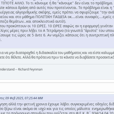
 ΤΙΠΟΤΕ ΑΛΛΟ. Το τι κάνουμε ή θα "κάνουμε" δεν είναι το πρόβλημα.
te κάποια δράση από αυτές που προτείνονται. Το πρόβλημα είναι η 
ιέργειας αλγοριθμικής σκέψης, εμείς πρέπει να σφυρίζουμε "την ανάγ
είου και στο μάθημα ΠΟΛΙΤΙΚΗ ΠΑΙΔΕΙΑ οκ....είναι συναφές....εμείς 
πεζα θεμάτων...και αποκλειστικά αυτό!).
που προκύπτουν οι 10 ΩΡΕΣ. 10 ΩΡΕΣ σαφώς αν η εφαρμογή γινόταν α
λίγες μέρες πριν λήξει το Α Τετράμηνο (τα γνωστά "άριστα" του υπο
ίσουμε τις ώρες σε 5 άντε 6. Αν νομίζει κάποιος ότι η συντριπτική
ε.
ια να μην διαταραχθεί η διδασκαλία του μαθήματος και να είστε καλυμμέ
ε ότι θέλετε. Αλλά θα πρότεινα πριν το κάνετε να διαβάσετε προσεκτικά
 understand -- Richard Feynman
στις 09 Φεβ 2025, 07:25:44 ΜΜ
γηση αλλά την φετινή χρονια έχουμε λάβει συγκεκριμένες οδηγίες δι
σο ξέρω είναι ακόμα σε ισχύ και για τις οποίες μάλιστα ενημερωθήκα
υμε το πρόγραμμα σπουδών που ορίζεται στο Φ.Ε.Κ. Β΄ 934/14.04.2014