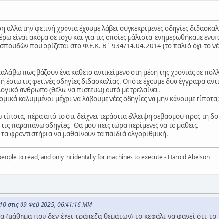
η αλλά την φετινή χρονια έχουμε λάβει συγκεκριμένες οδηγίες διδασκαλί
ρω είναι ακόμα σε ισχύ και για τις οποίες μάλιστα ενημερωθήκαμε ενυπό
πουδών που ορίζεται στο Φ.Ε.Κ. Β΄ 934/14.04.2014 (το παλιό όχι το νέο
ταλάβω πως βάζουν ένα κάθετο αντικείμενο στη μέση της χρονιάς σε πολ
ή έστω τις φετινές οδηγίες διδασκαλίας. Οπότε έχουμε δύο έγγραφα αντ
ογικό άνθρωπο (θέλω να πιστευω) αυτό με τρελαίνει.
ομικά καλυμμένοι μέχρι να λάβουμε νέες οδηγίες να μην κάνουμε τίποτ
ω τίποτα, πέρα από το ότι δείχνει τεράστια έλλειψη σεβασμού προς τη δ
τις παραπάνω οδηγίες. Θα μου πεις τώρα περίμενες να το μάθεις.
ά τα φροντιστήρια να μαθαίνουν τα παιδιά αλγοριθμική.
eople to read, and only incidentally for machines to execute - Harold Abelson
10 στις 09 Φεβ 2025, 06:41:16 ΜΜ
α (μάθημα που δεν έχει τράπεζα θεμάτων) το κεφάλι να φανεί ότι το 