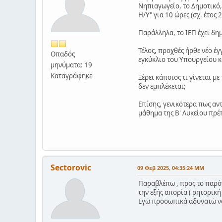
Νηπιαγωγείο, το Δημοτικό,
Η/Υ" για 10 ώρες (σχ. έτος 
Παράλληλα, το ΙΕΠ έχει δη
Τέλος, προχθές ήρθε νέο 
Οπαδός
εγκύκλιο του Υπουργείου κ
μηνύματα: 19
Καταγράφηκε
Ξέρει κάποιος τι γίνεται μ
δεν εμπλέκεται;
Επίσης, γενικότερα πως αν
μάθημα της Β' Λυκείου πρέπ
Sectorovic
09 Φεβ 2025, 04:35:24 ΜΜ
Παραβλέπω , προς το παρόν 
την εξής απορία ( ρητορικ
Εγώ προσωπικά αδυνατώ ν