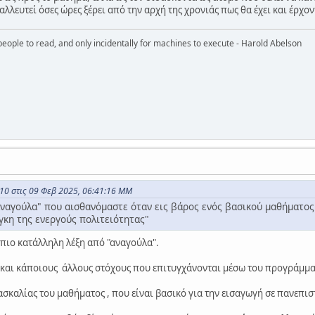
αλλευτεί όσες ώρες ξέρει από την αρχή της χρονιάς πως θα έχει και έρχον
eople to read, and only incidentally for machines to execute - Harold Abelson
10 στις 09 Φεβ 2025, 06:41:16 ΜΜ
"αναγούλα" που αισθανόμαστε όταν εις βάρος ενός βασικού μαθήματος
γκη της ενεργούς πολιτειότητας"
 πιο κατάλληλη λέξη από "αναγούλα".
αι κάποιους άλλους στόχους που επιτυγχάνονται μέσω του προγράμμα
δασκαλίας του μαθήματος , που είναι βασικό για την εισαγωγή σε πανεπι