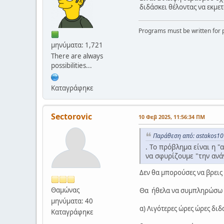
διδάσκει θέλοντας να εκμετ
Programs must be written for p
μηνύματα: 1,721
There are always
possibilities...
Καταγράφηκε
Sectorovic
10 Φεβ 2025, 11:56:34 ΠΜ
Παράθεση από: astakos10
. Το πρόβλημα είναι η 
να σφυρίζουμε "την ανά
Δεν θα μπορούσες να βρεις
Θαμώνας
Θα ήθελα να συμπληρώσω κ
μηνύματα: 40
α) Λιγότερες ώρες ώρες δι
Καταγράφηκε