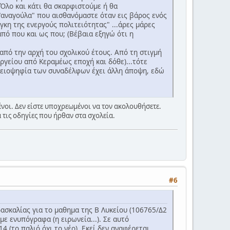
 Όλο και κάτι θα σκαρφιστούμε ή θα
"αναγούλα" που αισθανόμαστε όταν εις βάρος ενός
κη της ενεργούς πολιτειότητας" ...άρες μάρες
από που και ως που; (Βέβαια εξηγώ ότι η
πό την αρχή του σχολικού έτους. Από τη στιγμή
υργείου από Κεραμέως εποχή και δόθε)...τότε
 πλειοψηφία των συναδέλφων έχει άλλη άποψη, εδώ
νοι. Δεν είστε υποχρεωμένοι να τον ακολουθήσετε.
 τις οδηγίες που ήρθαν στα σχολεία.
#6
δασκαλίας για το μαθημα της Β Λυκείου (106765/Δ2
με ενυπόγραφα (η ειρωνεία...). Σε αυτό
 (το παλιό όχι το νέο). Εκεί δεν αναφέρεται