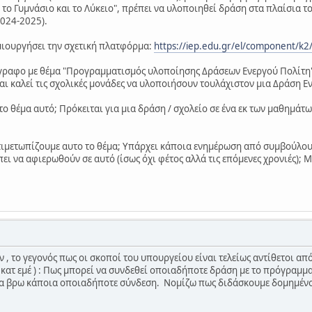
 το Γυμνάσιο και το Λύκειο", πρέπει να υλοποιηθεί δράση στα πλαίσια τ
2024-2025).
μιουργήσει την σχετική πλατφόρμα:
https://iep.edu.gr/el/component/k2/
έγγραφο με θέμα "Προγραμματισμός υλοποίησης Δράσεων Ενεργού Πολίτη
αι καλεί τις σχολικές μονάδες να υλοποιήσουν τουλάχιστον μια Δράση Ε
ε το θέμα αυτό; Πρόκειται για μια δράση / σχολείο σε ένα εκ των μαθημά
τιμετωπίζουμε αυτο το θέμα; Υπάρχει κάποια ενημέρωση από συμβούλους
ει να αφιερωθούν σε αυτό (ίσως όχι φέτος αλλά τις επόμενες χρονιές); 
, το γεγονός πως οι σκοποί του υπουργείου είναι τελείως αντίθετοι από
ή κατ εμέ ) : Πως μπορεί να συνδεθεί οποιαδήποτε δράση με το πρόγραμμ
α βρω κάποια οποιαδήποτε σύνδεση. Νομίζω πως διδάσκουμε δομημέν